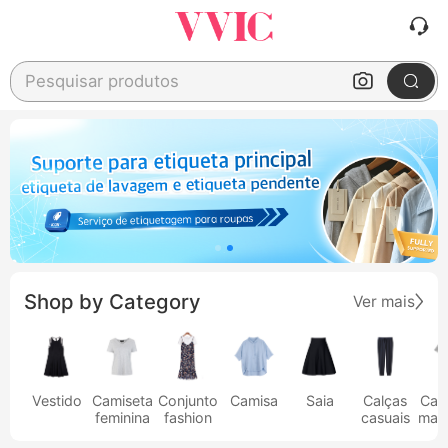
Pesquisar produtos
Shop by Category
Ver mais
Vestido
Camiseta
Conjunto
Camisa
Saia
Calças
Cam
feminina
fashion
casuais
masc