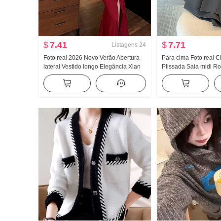
$
7.41
$
7.71
Listagens
24
Foto real 2026 Novo Verão Abertura
Para cima Foto real Ci
lateral Vestido longo Elegância Xian
Plissada Saia midi R
Corpo A boate Sensual Gola V Vestido
primavera Feminino 
Saia média Saia em A
Vestido de calça