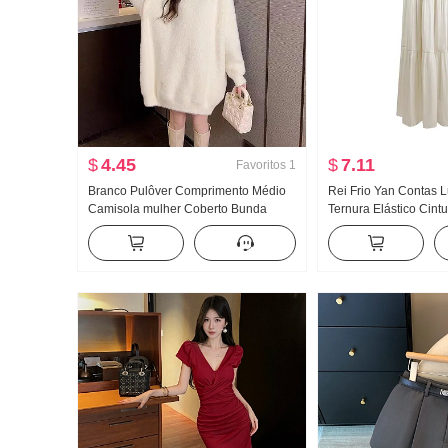
$
4.45
$
7.11
Favoritos
1
Branco Pulôver Comprimento Médio
Rei Frio Yan Contas L
Camisola mulher Coberto Bunda
Ternura Elástico Cintu
Outono e inverno Uso externo Solto
Pingente Design Sent
Descontraído Vento Macio Ceroso Lã
pêndulo A palavra Bo
de vison Saia de Malha
Saia midi Feminino V