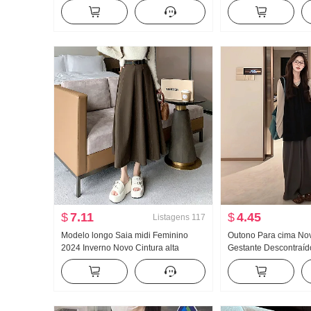
Comprimento Médio Descontraído
Polo Ombro de Fora T
Vento Casaco de camisola 2 Conjunto
Elegância Manga long
de peças
Malha Temporada de 
inverno
$
7.11
$
4.45
Listagens
117
Modelo longo Saia midi Feminino
Outono Para cima Novo
2024 Inverno Novo Cintura alta
Gestante Descontraí
Tecido de lã Grande pêndulo Coberto
Regata Calças de per
Quadril Efeito emagrecedor Lã
Conjunto de três peç
Comprimento Médio Saia