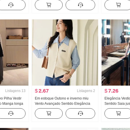
ernura
Corda Ajustado Malha Levemente
Simples Ambien
a Suéter de
Boca de Sino Abertura lateral Xian
Renda Lado Pat
outono e
Alto Efeito emagrecedor Calças
pequeno Top
femininas
$
2.67
$
7.26
Listagens
13
Listagens
2
 Pilha Vestir
Em estoque Outono e inverno miu
Elegância Vest
do Manga longa
Vento Avançado Sentido Elegância
Sentido Saia ju
na larga
Gola V Essencial Versátil Adesivos
Tule Manga curt
as Conjunto
Padrão Malha Colete Regata