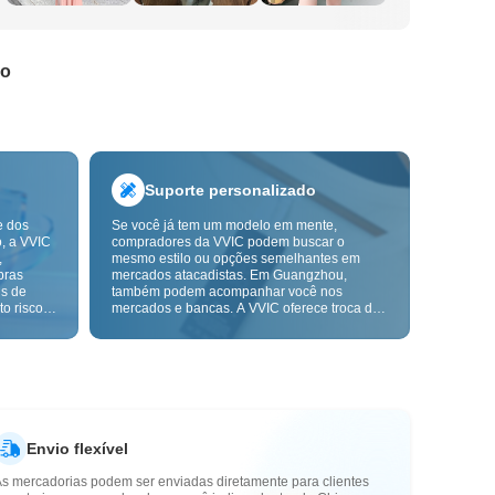
do
Suporte personalizado
e dos
Se você já tem um modelo em mente,
o, a VVIC
compradores da VVIC podem buscar o
,
mesmo estilo ou opções semelhantes em
pras
mercados atacadistas. Em Guangzhou,
ns de
também podem acompanhar você nos
o risco,
mercados e bancas. A VVIC oferece troca de
. A
etiquetas e embalagens, e em breve terá
ça e as
OEM por imagem ou amostra, para tornar
mais
suas compras mais controláveis e alinhadas
s-venda.
ao ritmo do seu negócio.
Envio flexível
As mercadorias podem ser enviadas diretamente para clientes