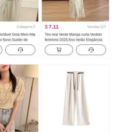
$
7.11
Listagens
2
Vendas
117
rtável Gola Meio Alta
Tiro real Verde Manga curta Vestido
no Novo Suéter de
feminino 2025 Ano Verão Elegância
ulher Avançado
Novo Estilo Chinês Estilo tradicional
rsátil Solto
Vestido qipao Comprimento Saia