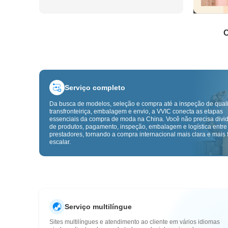
C
Serviço completo
Da busca de modelos, seleção e compra até a inspeção de qual
transfronteiriça, embalagem e envio, a VVIC conecta as etapas
essenciais da compra de moda na China. Você não precisa divid
de produtos, pagamento, inspeção, embalagem e logística entre
prestadores, tornando a compra internacional mais clara e mais f
escalar.
Serviço multilíngue
Sites multilíngues e atendimento ao cliente em vários idiomas