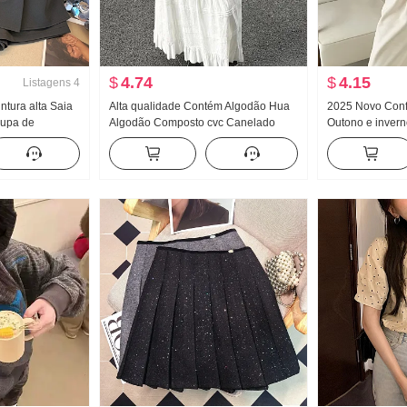
$
4.74
$
4.15
Listagens
4
ntura alta Saia
Alta qualidade Contém Algodão Hua
2025 Novo Confo
oupa de
Algodão Composto cvc Canelado
Outono e inver
2026 Novo Terno
Gola redonda Estampa Moletom
Malha Suéter M
 Curto Saia
Feminino Casal Padrão Forrado com
Sentido Moda Ve
lã