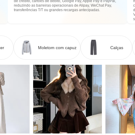
de crédito, cartões de débito, Google Pay, Apple Pay e PayPal,
n
e
reduzindo as barreiras operacionais de Alipay, WeChat Pay,
transferências T/T ou grandes recargas antecipadas.
er
Moletom com capuz
Calças