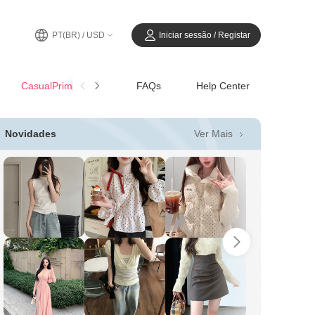
PT(BR) / USD
Iniciar sessão / Registar
CasualPrimavera-Verão
FAQs
Help Center
Ver Mais
Novidades
