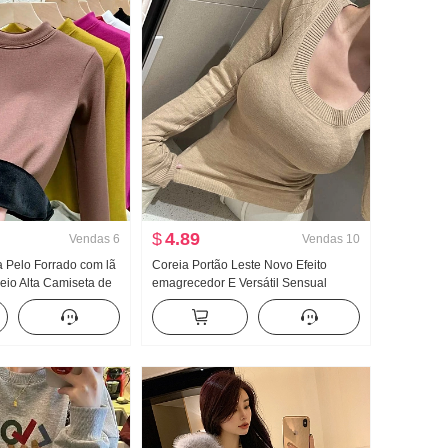
$
4.89
Vendas
6
Vendas
10
 Pelo Forrado com lã
Coreia Portão Leste Novo Efeito
eio Alta Camiseta de
emagrecedor E Versátil Sensual
Dentro Pegue Outono
Mulher u Colar Apertado Malha
Ajustado Efeito
Camiseta de base Camiseta Top
anga longa Top
Estilo