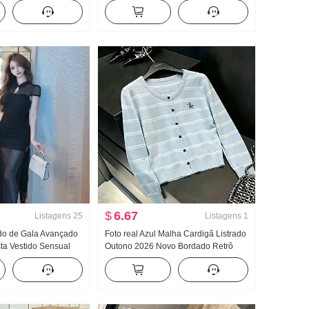
te Sentido Francês
Outono e inverno Dentro Pegue Um
chwork Nicho
em um Forrado com lã espesso
Aquecimento Top Manga longa
Camiseta
$
6.67
Listagens
25
Listagens
1
ido de Gala Avançado
Foto real Azul Malha Cardigã Listrado
sta Vestido Sensual
Outono 2026 Novo Bordado Retrô
a Qipao Vestido longo
Casaco de camisola Han
Departamento Bonita Pequeno Top