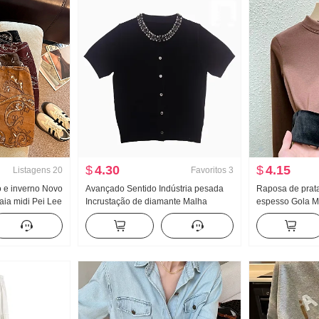
$
4.30
$
4.15
Listagens
20
Favoritos
3
o e inverno Novo
Avançado Sentido Indústria pesada
Raposa de prata
aia midi Pei Lee
Incrustação de diamante Malha
espesso Gola M
a Feminino Faixa
Cardigã Commuting Redução da
base Feminino 
idade Manga curta Início da
e inverno Novo 
primavera Casual Versátil Moda O
emagrecedor M
fundo do poço Top Feminino
Camiseta