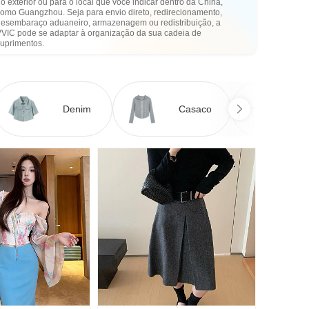
o exterior ou para o local que você indicar dentro da China,
como Guangzhou. Seja para envio direto, redirecionamento,
desembaraço aduaneiro, armazenagem ou redistribuição, a
VVIC pode se adaptar à organização da sua cadeia de
suprimentos.
Denim
Casaco
Ve