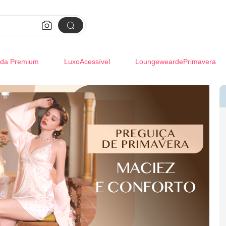


da Premium
LuxoAcessível
LoungeweardePrimavera