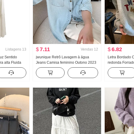
$
7.11
$
6.82
Listagens
13
Vendas
12
uz Sentido
jwunique Retrô Lavagem à água
Letra Bordado C
ra alta Fluida
Jeans Camisa feminino Outono 2023
redonda Forrad
ido Grande
Ano de folga Lazer Elegância Versátil
Feminino 2024 
lo Modelo longo
Camisa Manga longa Top
Novo Estilo core
erão
emagrecedor Ma