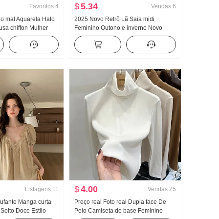
$
5.34
Favoritos
4
Vendas
6
o mal Aquarela Halo
2025 Novo Retrô Lã Saia midi
lusa chiffon Mulher
Feminino Outono e inverno Novo
ntido Efeito
Cintura alta Efeito emagrecedor Saia
ata Pen Camisa
em A Abertura lateral Saia Média
$
4.00
Listagens
11
Vendas
25
ufante Manga curta
Preço real Foto real Dupla face De
Solto Doce Estilo
Pelo Camiseta de base Feminino