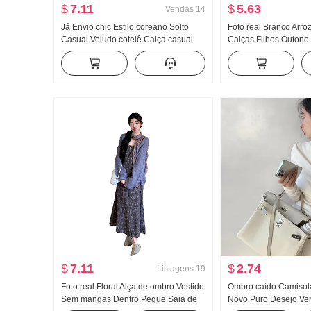
$
7.11
$
5.63
Vendas
14
Já Envio chic Estilo coreano Solto
Foto real Branco Arroz
Casual Veludo cotelê Calça casual
Calças Filhos Outono 
Forrado com lã Avanç
Sentido Reto Descont
Calça comprida Calça
larga
$
7.11
$
2.74
Listagens
19
Foto real Floral Alça de ombro Vestido
Ombro caído Camisol
Sem mangas Dentro Pegue Saia de
Novo Puro Desejo Ven