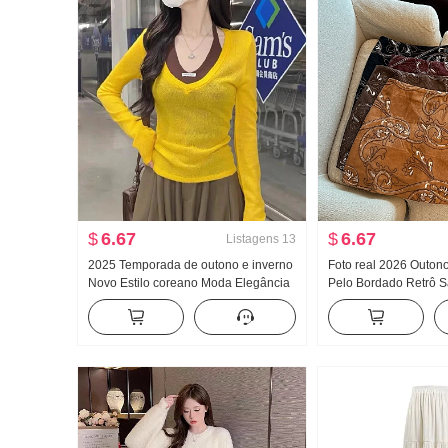
$
6.67
$
6.67
Listagens
13
2025 Temporada de outono e inverno
Foto real 2026 Outon
Novo Estilo coreano Moda Elegância
Pelo Bordado Retrô S
Efeito emagrecedor Versátil Ajustado
S. Bordado Saia curt
Falso duas peças Gola V Suéter de
Segurança Calças
Malha Top Feminino