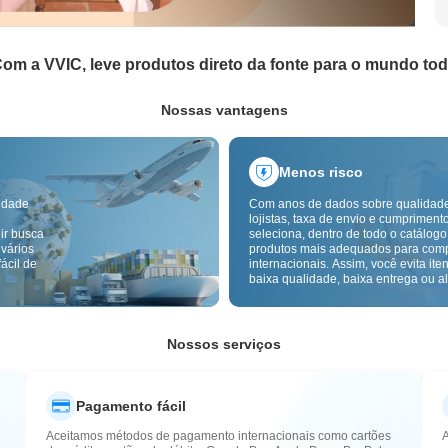
om a VVIC, leve produtos direto da fonte para o mundo to
Nossas vantagens
Menos risco
idade
Com anos de dados sobre qualidad
lojistas, taxa de envio e cumpriment
ir busca
seleciona, dentro de todo o catálogo
 vários
produtos mais adequados para com
ácil de
internacionais. Assim, você evita ite
baixa qualidade, baixa entrega ou alt
com um fornecimento mais confiável
inspeção de qualidade transfronteiri
etiquetas de origem reduzem ainda 
riscos de qualidade, alfândega e pó
Nossos serviços
Pagamento fácil
Aceitamos métodos de pagamento internacionais como cartões