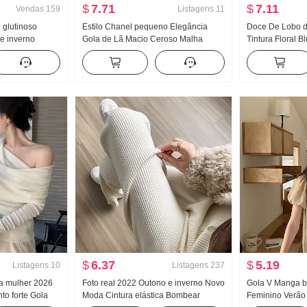
$
7.71
$
7.11
Vendas
159
Listagens
11
 glutinoso
Estilo Chanel pequeno Elegância
Doce De Lobo d
e inverno
Gola de Lã Macio Ceroso Malha
Tintura Floral B
ado Solto Fluida
Cardigã Mulher 2026 Outono e
Colar Design Se
raído Casual
inverno Novo Versátil Gigante Boa
emagrecedor L
s de perna
aparência Casaco de camisola
pequena Top
$
6.37
$
5.19
Listagens
10
Listagens
237
a mulher 2026
Foto real 2022 Outono e inverno Novo
Gola V Manga b
to forte Gola
Moda Cintura elástica Bombear
Feminino Verão 