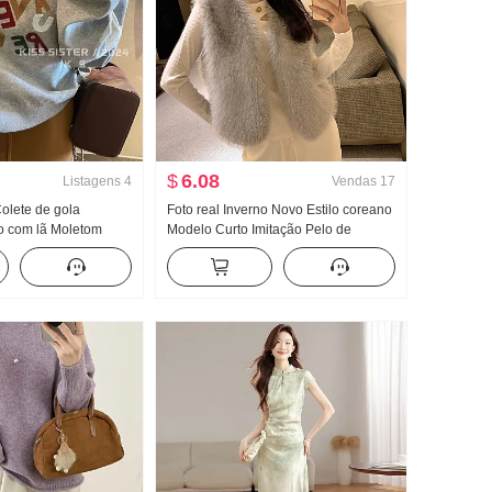
$
6.08
Listagens
4
Vendas
17
olete de gola
Foto real Inverno Novo Estilo coreano
o com lã Moletom
Modelo Curto Imitação Pelo de
Outono e inverno
raposa Pele e peles Colete Casaco
ano Solto Efeito
feminino Vison Lã Regata Peludo
nga longa Top Estilo
Ombro