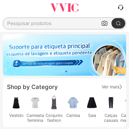
Pesquisar produtos
Shop by Category
Ver mais
Vestido
Camiseta
Conjunto
Camisa
Saia
Calças
Cam
feminina
fashion
casuais
masc