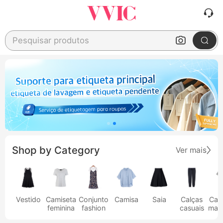
Pesquisar produtos
Shop by Category
Ver mais
Vestido
Camiseta
Conjunto
Camisa
Saia
Calças
Cam
feminina
fashion
casuais
masc