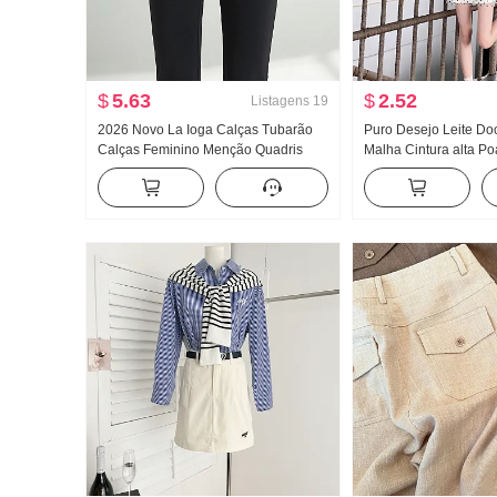
$
5.63
$
2.52
Listagens
19
2026 Novo La Ioga Calças Tubarão
Puro Desejo Leite Do
Calças Feminino Menção Quadris
Malha Cintura alta Po
Calças Apertado Fitness Dança Pula
Saia curta Para pess
Figura Treinamento Serviço
Departamento Dopam
incrível Vestir Pegue
completo