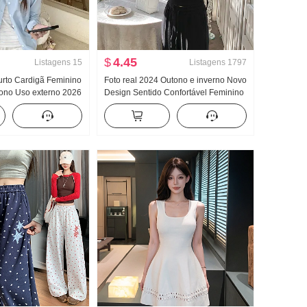
$
4.45
Listagens
15
Listagens
1797
rto Cardigã Feminino
Foto real 2024 Outono e inverno Novo
tono Uso externo 2026
Design Sentido Confortável Feminino
 Início do outono
Cintura elástica Casual Calça
opular De Malha
comprida Moletons com capuz Gola V
Top Conjunto