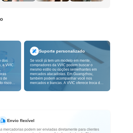
do
Suporte personalizado
e dos
Se você já tem um modelo em mente,
o, a VVIC
compradores da VVIC podem buscar o
,
mesmo estilo ou opções semelhantes em
pras
mercados atacadistas. Em Guangzhou,
ns de
também podem acompanhar você nos
o risco,
mercados e bancas. A VVIC oferece troca de
. A
etiquetas e embalagens, e em breve terá
ça e as
OEM por imagem ou amostra, para tornar
mais
suas compras mais controláveis e alinhadas
s-venda.
ao ritmo do seu negócio.
Envio flexível
As mercadorias podem ser enviadas diretamente para clientes