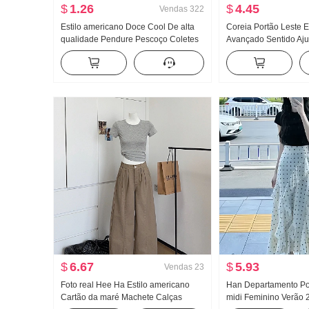
$
1.26
$
4.45
Vendas
322
Estilo americano Doce Cool De alta
Coreia Portão Leste 
qualidade Pendure Pescoço Coletes
Avançado Sentido Aju
feminino Verão Uso externo Dentro
Puro Desejo Vento Mu
Pegue Camiseta de base Garota
flutuante Manga curt
estilosa Malha Tomara que caia Top
Camiseta Top
$
6.67
$
5.93
Vendas
23
Foto real Hee Ha Estilo americano
Han Departamento P
Cartão da maré Machete Calças
midi Feminino Verão