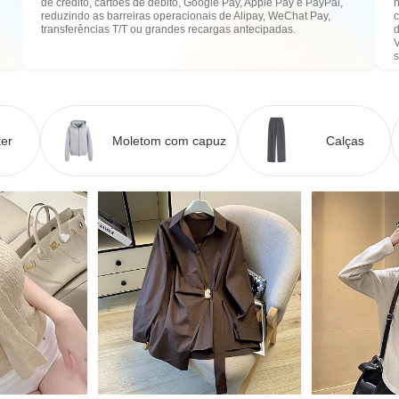
de crédito, cartões de débito, Google Pay, Apple Pay e PayPal,
n
e
reduzindo as barreiras operacionais de Alipay, WeChat Pay,
transferências T/T ou grandes recargas antecipadas.
er
Moletom com capuz
Calças