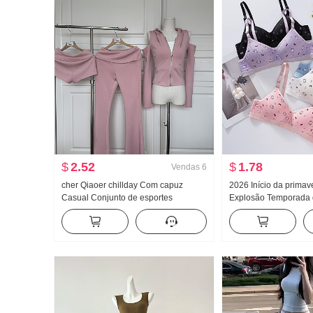
$
2.52
$
1.78
Vendas
6
cher Qiaoer chillday Com capuz
2026 Início da prima
Casual Conjunto de esportes
Explosão Temporada d
Feminino Primavera Ombro de Fora
Gatinho Fofo Padrão 
Casaco Calça boca de sino Conjunto
roupa Peito Almofadas
de três peças
emagrecedor Coletes 