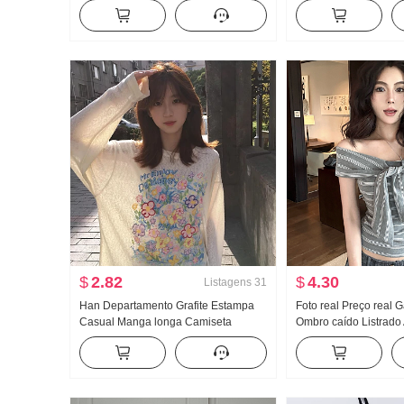
jeans Solto Largura Pernas Casual
Cintura alta Ajustado 
Calças
pessoas baixas Desig
Guarda-chuva Saia
$
2.82
$
4.30
Listagens
31
Han Departamento Grafite Estampa
Foto real Preço real G
Casual Manga longa Camiseta
Ombro caído Listrado
Proteção Solar Suéter Feminino
Sem mangas Colete f
Primavera e verão Solto Descontraído
Ajustado Efeito emag
Vento frio Sentido Gola redonda Top
Curto Camiseta Top