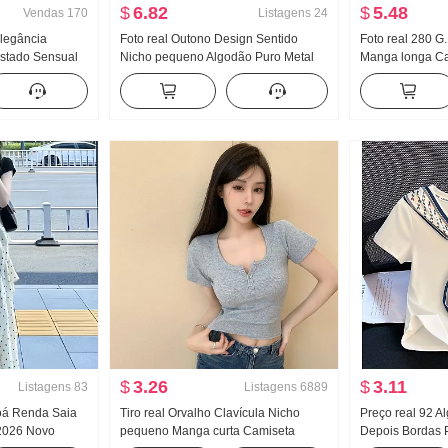
$
6.82
$
5.48
Vendas
170
Listagens
24
Elegância
Foto real Outono Design Sentido
Foto real 280 G.
stado Sensual
Nicho pequeno Algodão Puro Metal
Manga longa Ca
lher Fita
Decoração Cintura ajustada Efeito
base Feminino M
a Malha
emagrecedor Solto Manga longa
Primavera e out
Camisa Top feminino
Solto Com capu
$
3.26
$
3.11
Listagens
83
Listagens
6889
oá Renda Saia
Tiro real Orvalho Clavícula Nicho
Preço real 92 A
 2026 Novo
pequeno Manga curta Camiseta
Depois Bordas 