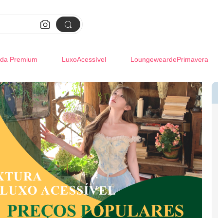


da Premium
LuxoAcessível
LoungeweardePrimavera