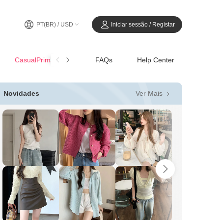
PT(BR) / USD
Iniciar sessão / Registar
CasualPrimavera-Verão
FAQs
Help Center
Ver Mais
Novidades
