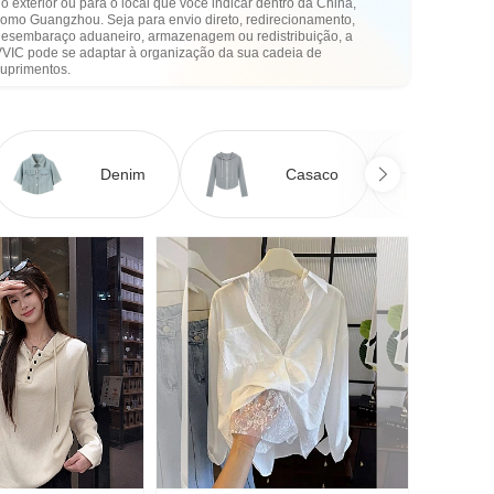
o exterior ou para o local que você indicar dentro da China,
como Guangzhou. Seja para envio direto, redirecionamento,
desembaraço aduaneiro, armazenagem ou redistribuição, a
VVIC pode se adaptar à organização da sua cadeia de
suprimentos.
Denim
Casaco
Ve