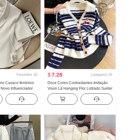
$
7.26
Favoritos
16
Listagens
26
rno Casaco feminino
Doce Cores Contrastantes Imitação
Novo Influenciador
Vison Lã Hanging Flor Listrado Suéter
 pessoas baixas
Efeito emagrecedor Gola V Gola Polo
rto Pequeno O terno
Renda Malha Cardigã