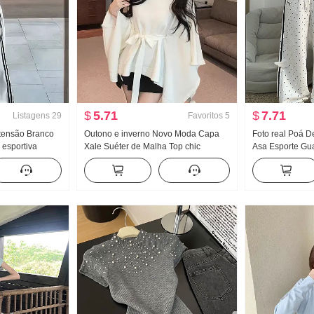
$
5.71
$
7.71
Listagens
29
Favoritos
5
xtensão Branco
Outono e inverno Novo Moda Capa
Foto real Poá D
 esportiva
Xale Suéter de Malha Top chic
Asa Esporte Gu
e outono Novo
Relaxamento Sentido Ambiente
Novo Luz A. Ven
al Arrastar no
Sentido Reunião Uso externo Casaco
emagrecedor Ca
de camisola