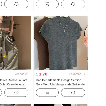
o Gola V Manga curta
Camisa Manga longa feminina Solto
ino
Design Sentido Para cima
$
1.78
Vendas
26
Favoritos
31
oto real Médio Já Fora
Han Departamento Design Sentido
Colar Osso de vaca
Gola Meio Alta Manga curta Suéter de
es de trabalho Regata
Malha Feminino Outono 2024 Novo
Largura Pernas
Cor sólida Versátil Ajustado Efeito
o Esporte Calça
emagrecedor Top
nto