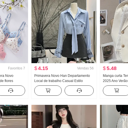
$
4.15
$
5.48
Favoritos
7
Vendas
56
vera Novo
Primavera Novo Han Departamento
Manga curta Te
e flores
Local de trabalho Casual Estilo
2025 Ano Verão 
Dentro Faixa de
Conjunto Feminino Elegância
Commuting Para
 Efeito
Listrado Camisa Cintura alta Saia
Ultra Modelo Cu
feminino
midi Conjunto de duas peças