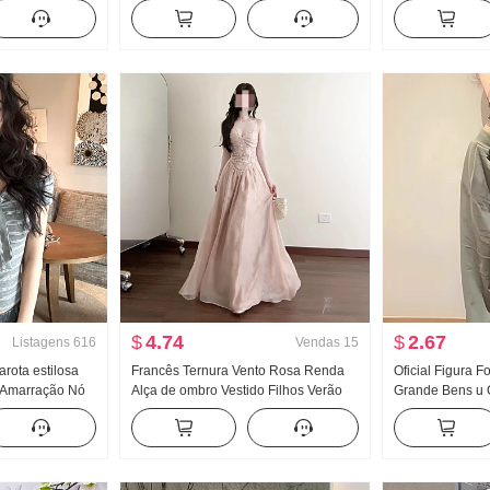
A palavra Para
Feminino Verão Garota estilosa
de seda Ajustad
n Sentido
Apertado Novo Botão Design Sentido
Camiseta Femin
Modelo Curto Top
$
4.74
$
2.67
Listagens
616
Vendas
15
arota estilosa
Francês Ternura Vento Rosa Renda
Oficial Figura F
 Amarração Nó
Alça de ombro Vestido Filhos Verão
Grande Bens u 
eminino
2026 Novo À beira-mar Férias
Fivela Caracter
recedor Modelo
Elegância Vestido longo
Alça de ombro 
Arrastar no chã
comprida Conju