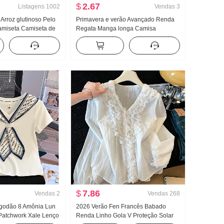
$
2.67
Listagens
1002
Vendas
3
 Arroz glutinoso Pelo
Primavera e verão Avançado Renda
miseta Camiseta de
Regata Manga longa Camisa
odelo fino Estilo
feminino Solto Conjunto de duas
ono Cor sólida Novo
peças Doce Fresco
z Top
$
7.86
Vendas
2
Vendas
268
lgodão 8 Amônia Lun
2026 Verão Fen Francês Babado
Patchwork Xale Lenço
Renda Linho Gola V Proteção Solar