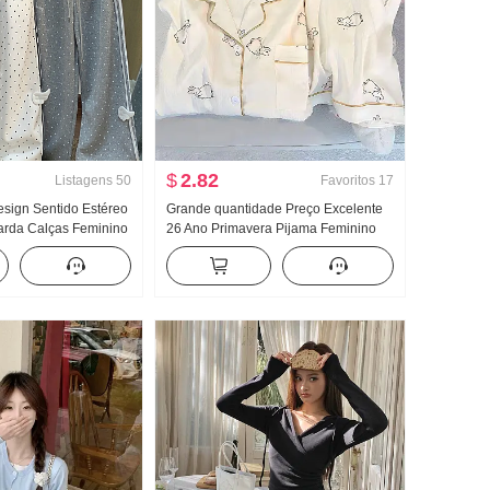
$
2.82
Listagens
50
Favoritos
17
esign Sentido Estéreo
Grande quantidade Preço Excelente
arda Calças Feminino
26 Ano Primavera Pijama Feminino
to Solto Reto Efeito
Novo Nuvens Algodão Manga longa
lça casual
Pequeno Gola Polo Roupas para
casa Conjunto Transmissão ao vivo
Alto Produtos