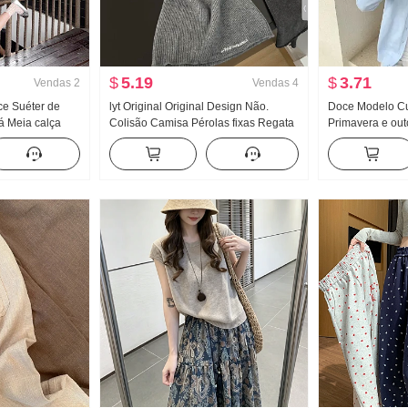
$
5.19
$
3.71
Vendas
2
Vendas
4
ce Suéter de
lyt Original Original Design Não.
Doce Modelo Cu
á Meia calça
Colisão Camisa Pérolas fixas Regata
Primavera e ou
oas baixas Han
Malha Top Feminino Verão Novo
Novo Fora Pegue
ina Beleza
Efeito emagrecedor
chic Este ano P
 Um conjunto
Casaco