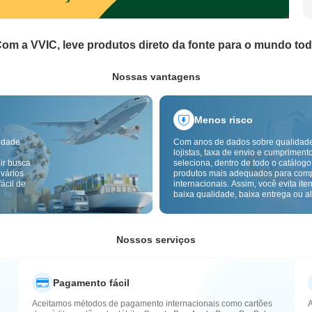
om a VVIC, leve produtos direto da fonte para o mundo to
Nossas vantagens
Menos risco
idade
Com anos de dados sobre qualidad
lojistas, taxa de envio e cumpriment
ir busca
seleciona, dentro de todo o catálogo
 vários
produtos mais adequados para com
ácil de
internacionais. Assim, você evita ite
baixa qualidade, baixa entrega ou alt
com um fornecimento mais confiável
inspeção de qualidade transfronteiri
etiquetas de origem reduzem ainda 
riscos de qualidade, alfândega e pó
Nossos serviços
Pagamento fácil
Aceitamos métodos de pagamento internacionais como cartões