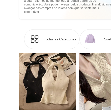
ajudam clientes do mundo todo a reduzir barreiras de
comunicação. Você pode navegar pelos produtos, tirar dúvidas 
avançar nas compras no idioma com que se sente mais
confortável.
Todas as Categorias
Suét