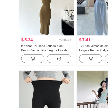
$
5.34
$
7.41
Vendas
7
fart shop Tai Rand Feriado Xian
175 Alto Versão de e
Branco Verde oliva Largura Alça de
Largura Pernas Calça
Ombro Pit Artigo Vestido feminino
Feminino Primavera 
Primavera e verão Vestido longo
Versátil Listrado Casu
chão Calças