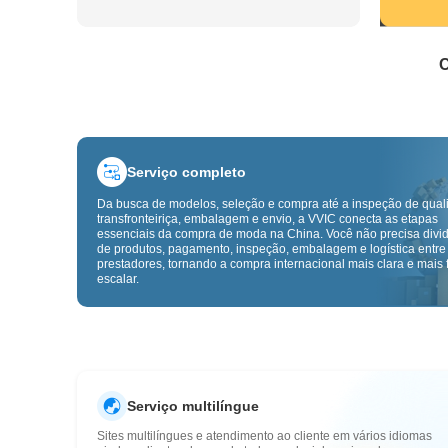
C
Serviço completo
Da busca de modelos, seleção e compra até a inspeção de qual
transfronteiriça, embalagem e envio, a VVIC conecta as etapas
essenciais da compra de moda na China. Você não precisa divid
de produtos, pagamento, inspeção, embalagem e logística entre
prestadores, tornando a compra internacional mais clara e mais f
escalar.
Serviço multilíngue
Sites multilíngues e atendimento ao cliente em vários idiomas