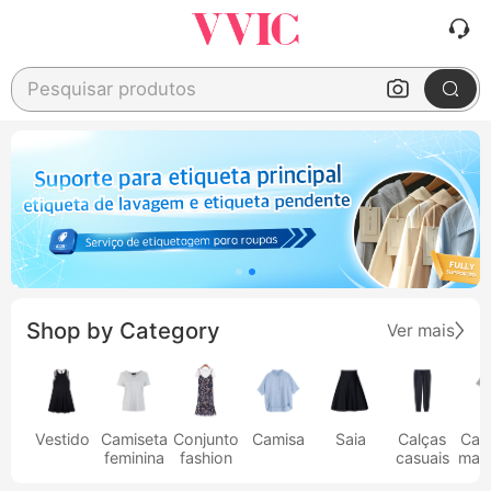
Pesquisar produtos
Shop by Category
Ver mais
Vestido
Camiseta
Conjunto
Camisa
Saia
Calças
Cam
feminina
fashion
casuais
masc