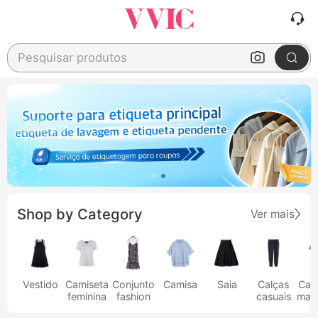
Pesquisar produtos
Shop by Category
Ver mais
Vestido
Camiseta
Conjunto
Camisa
Saia
Calças
Cam
feminina
fashion
casuais
masc