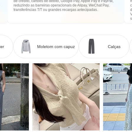
de crédito, cartões de débito, Google Pay, Apple Pay e PayPal,
n
e
reduzindo as barreiras operacionais de Alipay, WeChat Pay,
transferências T/T ou grandes recargas antecipadas.
er
Moletom com capuz
Calças