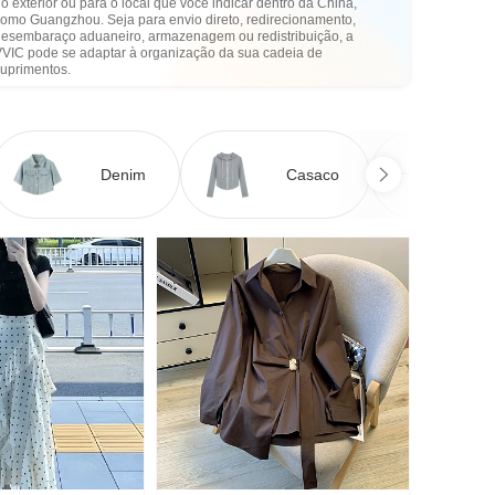
o exterior ou para o local que você indicar dentro da China,
como Guangzhou. Seja para envio direto, redirecionamento,
desembaraço aduaneiro, armazenagem ou redistribuição, a
VVIC pode se adaptar à organização da sua cadeia de
suprimentos.
Denim
Casaco
Ve