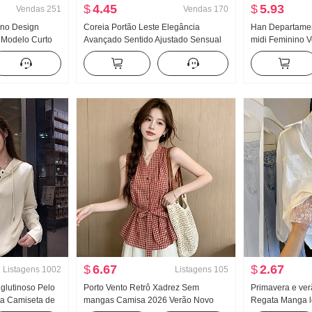
$
4.45
$
5.93
Vendas
251
Vendas
170
eno Design
Coreia Portão Leste Elegância
Han Departame
 Modelo Curto
Avançado Sentido Ajustado Sensual
midi Feminino 
 alta Fluida
Puro Desejo Vento Mulher Fita
Cintura alta Aju
as Calça casual
flutuante Manga curta Malha
pessoas baixas
Camiseta Top
Guarda-chuva S
$
6.67
$
2.67
Listagens
1002
Listagens
105
 glutinoso Pelo
Porto Vento Retrô Xadrez Sem
Primavera e ve
a Camiseta de
mangas Camisa 2026 Verão Novo
Regata Manga 