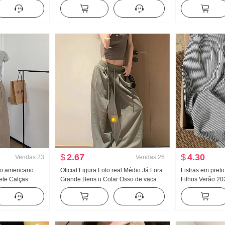
fino Estilo
Francês Gola V Sem mangas Colete
feminino Solto 
or sólida Novo
Cintura ajustada Efeito emagrecedor
peças Doce Fre
Regata
$
2.67
$
4.30
Vendas
23
Vendas
26
lo americano
Oficial Figura Foto real Médio Já Fora
Listras em pret
ete Calças
Grande Bens u Colar Osso de vaca
Filhos Verão 20
Pernas Casual
Fivela Caracteres de trabalho Regata
Pingente Sentid
Alça de ombro Largura Pernas
Vento Calças P
Arrastar no chão Esporte Calça
Descontraído V
comprida Conjunto
larga