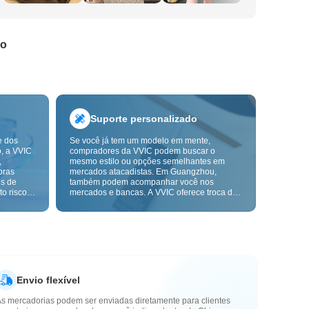
do
Suporte personalizado
e dos
Se você já tem um modelo em mente,
o, a VVIC
compradores da VVIC podem buscar o
,
mesmo estilo ou opções semelhantes em
pras
mercados atacadistas. Em Guangzhou,
ns de
também podem acompanhar você nos
o risco,
mercados e bancas. A VVIC oferece troca de
. A
etiquetas e embalagens, e em breve terá
ça e as
OEM por imagem ou amostra, para tornar
mais
suas compras mais controláveis e alinhadas
s-venda.
ao ritmo do seu negócio.
Envio flexível
As mercadorias podem ser enviadas diretamente para clientes