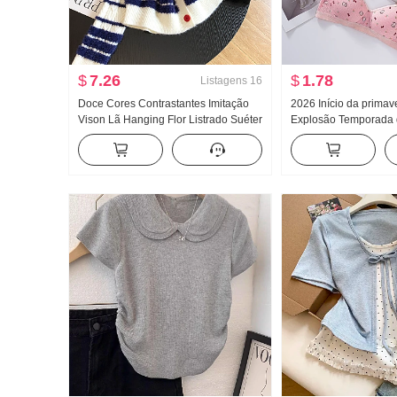
$
7.26
$
1.78
Listagens
16
Doce Cores Contrastantes Imitação
2026 Início da prima
Vison Lã Hanging Flor Listrado Suéter
Explosão Temporada d
Efeito emagrecedor Gola V Gola Polo
Gatinho Fofo Padrão 
Renda Malha Cardigã
roupa Peito Almofadas
emagrecedor Coletes 