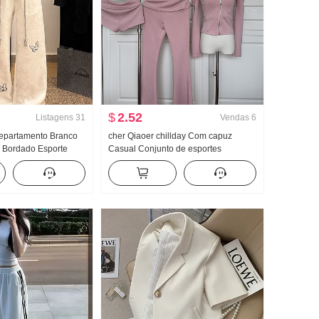
$
2.52
Listagens
31
Vendas
6
Departamento Branco
cher Qiaoer chillday Com capuz
a Bordado Esporte
Casual Conjunto de esportes
Feminino Primavera e
Feminino Primavera Ombro de Fora
ntura Corda Solto
Casaco Calça boca de sino Conjunto
asual Calça comprida
de três peças