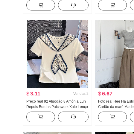
Francês Ombro caído Manga longa
base Feminino Modelo 
Camiseta Feminino Babados Cintura
Primavera e outono C
ajustada Top
Solto Com capuz Top
$
3.11
$
6.67
Vendas
2
Preço real 92 Algodão 8 Amônia Lun
Foto real Hee Ha Esti
Depois Bordas Patchwork Xale Lenço
Cartão da maré Mach
de seda Ajustado Gola V Manga curta
jeans Solto Largura 
Camiseta Feminino
Calças