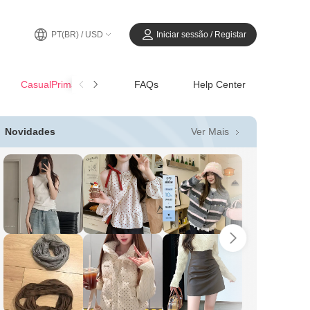
PT(BR) / USD
Iniciar sessão / Registar
CasualPrimavera-Verão
FAQs
Help Center
Ver Mais
Novidades
