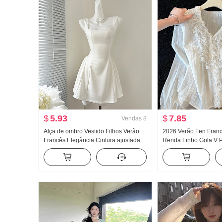
$
5.93
$
7.85
Vendas
8
Alça de ombro Vestido Filhos Verão
2026 Verão Fen Fran
Francês Elegância Cintura ajustada
Renda Linho Gola V P
Efeito emagrecedor Saia regata Saia
Camisa Manga longa f
curta
Design Sentido Para 