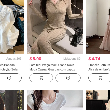
$
8.00
$
4.74
Vendas
263
Listagens
89
cês Babado
Foto real Preço real Outono Novo
Francês Ternur
roteção Solar
Moda Casual Guardas com capuz
Alça de ombro V
eminina Solto
Guarda Calças Efeito emagrecedor
2026 Novo À bei
cima
Conjunto Conjunto de esportes
Elegância Vesti
Feminino Estilo