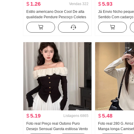
$
1.26
$
5.93
Vendas
322
Estilo americano Doce Cool De alta
Já Envio Nicho pequ
qualidade Pendure Pescoço Coletes
Sentido Com cadarço
feminino Verão Uso externo Dentro
Regata Colete Cintura
Pegue Camiseta de base Garota
Sentido Largura Pern
estilosa Malha Tomara que caia Top
Conjunto
$
5.19
$
5.48
Listagens
6865
Foto real Preço real Outono Puro
Foto real 280 G. Arroz
Desejo Sensual Garota estilosa Vento
Manga longa Camiset