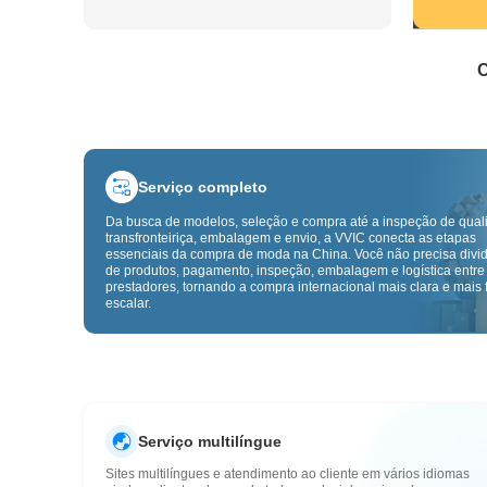
C
Serviço completo
Da busca de modelos, seleção e compra até a inspeção de qual
transfronteiriça, embalagem e envio, a VVIC conecta as etapas
essenciais da compra de moda na China. Você não precisa divid
de produtos, pagamento, inspeção, embalagem e logística entre
prestadores, tornando a compra internacional mais clara e mais f
escalar.
Serviço multilíngue
Sites multilíngues e atendimento ao cliente em vários idiomas