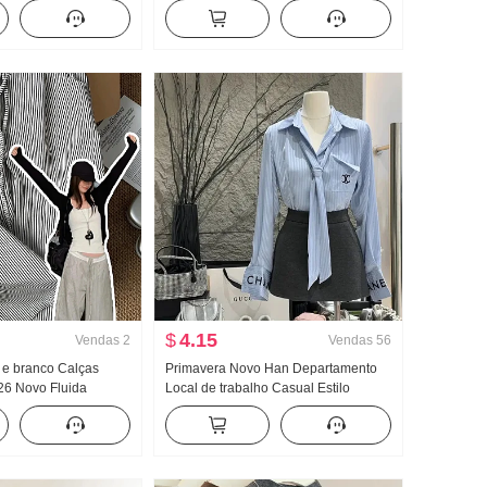
Conjunto de duas
Feminino Verão Garota estilosa
sco
Apertado Novo Botão Design Sentido
Modelo Curto Top
$
4.15
Vendas
2
Vendas
56
o e branco Calças
Primavera Novo Han Departamento
26 Novo Fluida
Local de trabalho Casual Estilo
o Velho Dinheiro
Conjunto Feminino Elegância
ara pessoas baixas
Listrado Camisa Cintura alta Saia
ento Calças de perna
midi Conjunto de duas peças