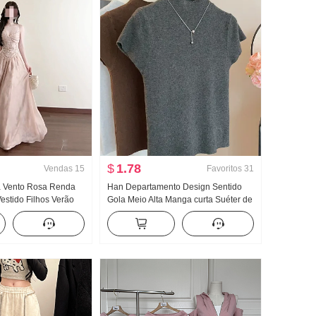
$
1.78
Vendas
15
Favoritos
31
a Vento Rosa Renda
Han Departamento Design Sentido
estido Filhos Verão
Gola Meio Alta Manga curta Suéter de
ra-mar Férias
Malha Feminino Outono 2024 Novo
do longo
Cor sólida Versátil Ajustado Efeito
emagrecedor Top