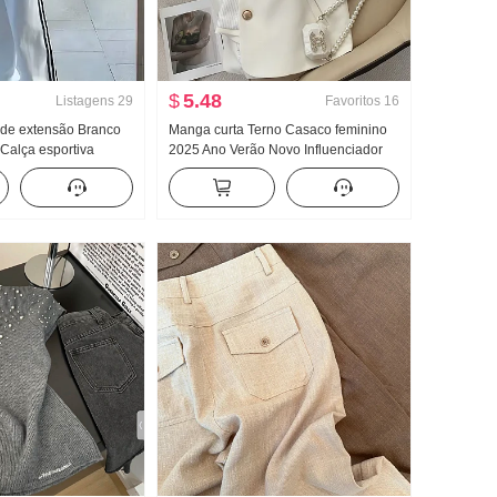
$
5.48
Listagens
29
Favoritos
16
 de extensão Branco
Manga curta Terno Casaco feminino
Calça esportiva
2025 Ano Verão Novo Influenciador
vera e outono Novo
Commuting Para pessoas baixas
o Casual Arrastar no
Ultra Modelo Curto Pequeno O terno