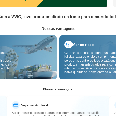
om a VVIC, leve produtos direto da fonte para o mundo to
Nossas vantagens
Menos risco
idade
Com anos de dados sobre qualidad
lojistas, taxa de envio e cumpriment
ir busca
seleciona, dentro de todo o catálogo
 vários
produtos mais adequados para com
ácil de
internacionais. Assim, você evita ite
baixa qualidade, baixa entrega ou alt
com um fornecimento mais confiável
inspeção de qualidade transfronteiri
etiquetas de origem reduzem ainda 
riscos de qualidade, alfândega e pó
Nossos serviços
Pagamento fácil
Aceitamos métodos de pagamento internacionais como cartões