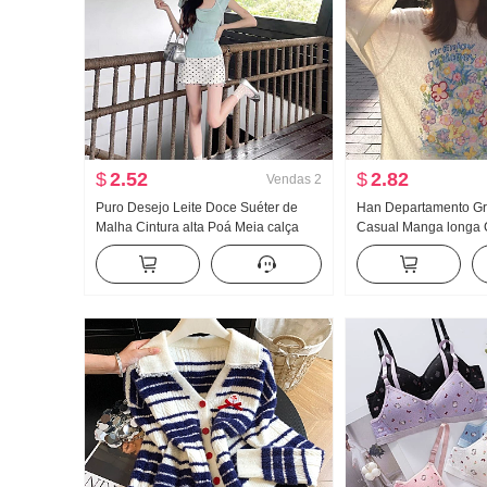
$
2.52
$
2.82
Vendas
2
Puro Desejo Leite Doce Suéter de
Han Departamento Gr
Malha Cintura alta Poá Meia calça
Casual Manga longa 
Saia curta Para pessoas baixas Han
Proteção Solar Suéte
Departamento Dopamina Beleza
Primavera e verão So
incrível Vestir Pegue Um conjunto
Vento frio Sentido Go
completo