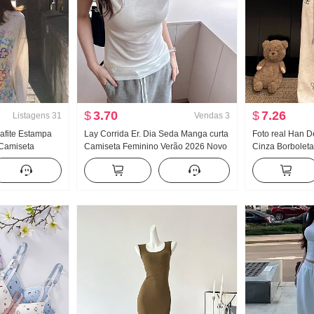
$
3.70
$
7.26
Listagens
31
Vendas
3
afite Estampa
Lay Corrida Er. Dia Seda Manga curta
Foto real Han 
Camiseta
Camiseta Feminino Verão 2026 Novo
Cinza Borbolet
r Feminino
Frio Sentido Dentro Pegue O fundo do
Guarda Calças 
lto Descontraído
poço Ajustado Voar Manga Top
verão Trança Ci
la redonda Top
Descontraído C