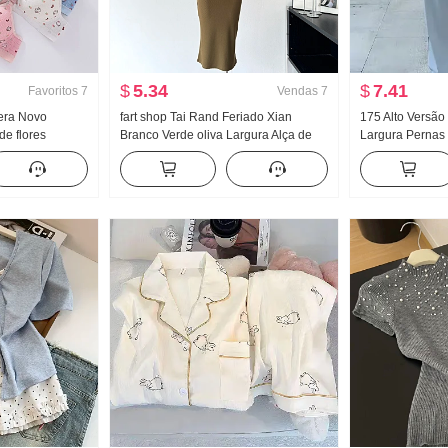
$
5.34
$
7.41
Favoritos
7
Vendas
7
vera Novo
fart shop Tai Rand Feriado Xian
175 Alto Versão
e flores
Branco Verde oliva Largura Alça de
Largura Pernas 
Dentro Faixa de
Ombro Pit Artigo Vestido feminino
Feminino Prima
 Efeito
Primavera e verão Vestido longo
Versátil Listrad
feminino
chão Calças