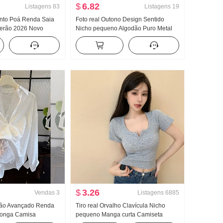
$
6.82
Listagens
83
Listagens
19
nto Poá Renda Saia
Foto real Outono Design Sentido
Verão 2026 Novo
Nicho pequeno Algodão Puro Metal
stado A palavra Para
Decoração Cintura ajustada Efeito
 Design Sentido
emagrecedor Solto Manga longa
aia
Camisa Top feminino
$
3.26
Vendas
3
Listagens
6885
rão Avançado Renda
Tiro real Orvalho Clavícula Nicho
longa Camisa
pequeno Manga curta Camiseta