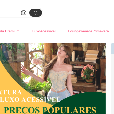


da Premium
LuxoAcessível
LoungeweardePrimavera