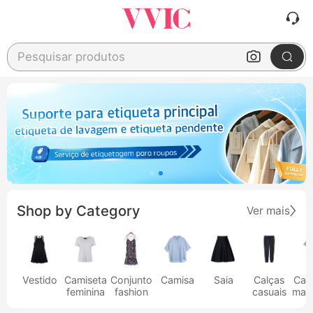
Pesquisar produtos
Shop by Category
Ver mais
Vestido
Camiseta
Conjunto
Camisa
Saia
Calças
Cam
feminina
fashion
casuais
masc