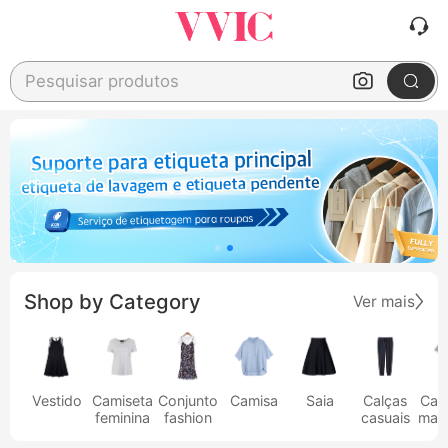
Pesquisar produtos
Shop by Category
Ver mais
Vestido
Camiseta
Conjunto
Camisa
Saia
Calças
Cam
feminina
fashion
casuais
masc