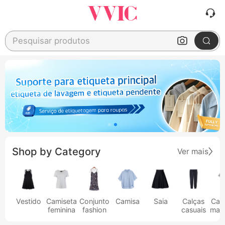
Pesquisar produtos
Shop by Category
Ver mais
Vestido
Camiseta
Conjunto
Camisa
Saia
Calças
Cam
feminina
fashion
casuais
masc