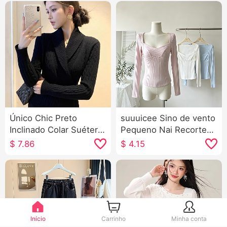
Único Chic Preto
suuuicee Sino de vento
Inclinado Colar Suéter
Pequeno Nai Recorte
de Malha Feminino
vazado Ondulado
$
7.86
$
4.15
2025 Inverno Macio
Renda Renda Generosa
Ceroso Descontraído
Colar Manga longa
Vento Gigante Boa
Camiseta Puro Desejo
aparência Beliscar
Curto Top
Cintura Camisola de
fundo
Início
Carrinho
Minha conta