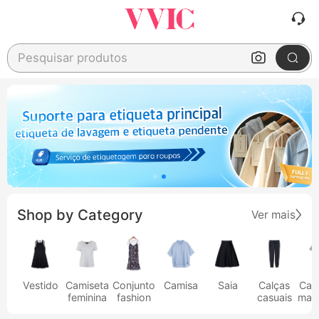
Pesquisar produtos
Shop by Category
Ver mais
Vestido
Camiseta
Conjunto
Camisa
Saia
Calças
Cam
feminina
fashion
casuais
masc