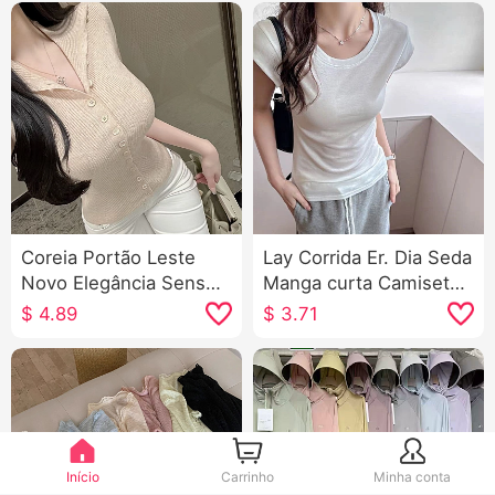
Coreia Portão Leste
Lay Corrida Er. Dia Seda
Novo Elegância Sensual
Manga curta Camiseta
Ajustado Xian Corpo
Feminino Verão 2026
$
4.89
$
3.71
Mulher Botão único
Novo Frio Sentido
Sem mangas Malha
Dentro Pegue O fundo
Camiseta Top
do poço Ajustado Voar
Manga Top
Início
Carrinho
Minha conta