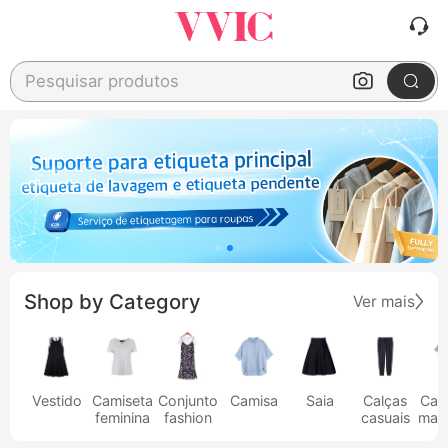
Pesquisar produtos
Shop by Category
Ver mais
Vestido
Camiseta
Conjunto
Camisa
Saia
Calças
Cam
feminina
fashion
casuais
masc