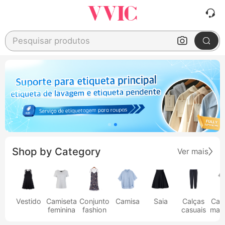
Pesquisar produtos
Shop by Category
Ver mais
Vestido
Camiseta
Conjunto
Camisa
Saia
Calças
Cam
feminina
fashion
casuais
masc