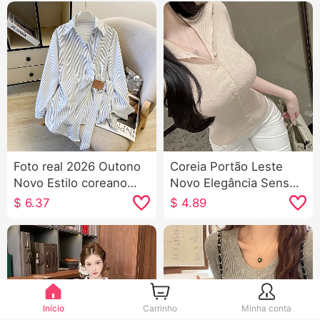
Foto real 2026 Outono
Coreia Portão Leste
Novo Estilo coreano
Novo Elegância Sensual
Ajustado Gás
Ajustado Xian Corpo
$
6.37
$
4.89
estrangeiro Design
Mulher Botão único
Sentido Nicho pequeno
Sem mangas Malha
Listrado Cintura
Camiseta Top
ajustada Manga longa
Camisa feminino
Início
Carrinho
Minha conta