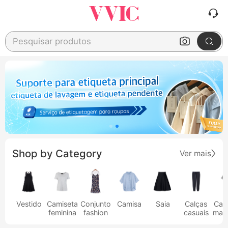
Pesquisar produtos
Shop by Category
Ver mais
Vestido
Camiseta
Conjunto
Camisa
Saia
Calças
Cam
feminina
fashion
casuais
masc