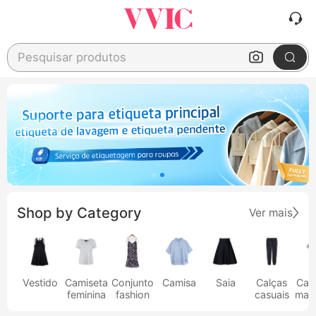
Pesquisar produtos
Shop by Category
Ver mais
Vestido
Camiseta
Conjunto
Camisa
Saia
Calças
Cam
feminina
fashion
casuais
masc