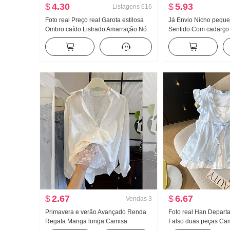
$
4.30
$
5.93
Listagens
616
Foto real Preço real Garota estilosa
Já Envio Nicho pequ
Ombro caído Listrado Amarração Nó
Sentido Com cadarço
Sem mangas Colete feminino
Regata Colete Cintura
Ajustado Efeito emagrecedor Modelo
Sentido Largura Pern
Curto Camiseta Top
Conjunto
$
2.67
$
6.67
Vendas
3
Primavera e verão Avançado Renda
Foto real Han Depart
Regata Manga longa Camisa
Falso duas peças Cam