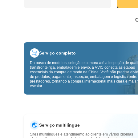
C
Serviço completo
Da busca de modelos, seleção e compra até a inspeção de qual
transfronteiriça, embalagem e envio, a VVIC conecta as etapas
essenciais da compra de moda na China. Você não precisa divid
de produtos, pagamento, inspeção, embalagem e logística entre
prestadores, tornando a compra internacional mais clara e mais f
escalar.
Serviço multilíngue
Sites multilíngues e atendimento ao cliente em vários idiomas