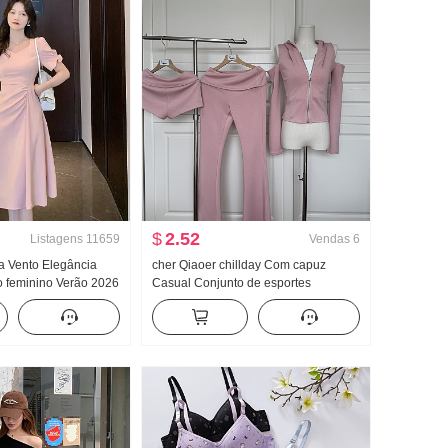
$
2.52
Listagens
11659
Vendas
6
ra Vento Elegância
cher Qiaoer chillday Com capuz
o feminino Verão 2026
Casual Conjunto de esportes
ante Saia
Feminino Primavera Ombro de Fora
Casaco Calça boca de sino Conjunto
de três peças