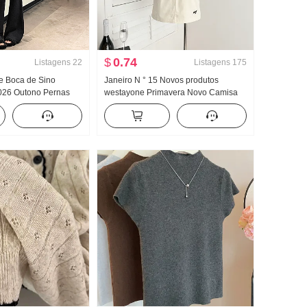
$
0.74
Listagens
22
Listagens
175
e Boca de Sino
Janeiro N ° 15 Novos produtos
2026 Outono Pernas
westayone Primavera Novo Camisa
lças Cintura alta
feminino Design Sentido Han
lças Ajustado
Departamento Commuting Versátil
sual Boca de sino
Camisa