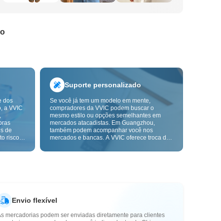
do
Suporte personalizado
e dos
Se você já tem um modelo em mente,
o, a VVIC
compradores da VVIC podem buscar o
,
mesmo estilo ou opções semelhantes em
pras
mercados atacadistas. Em Guangzhou,
ns de
também podem acompanhar você nos
o risco,
mercados e bancas. A VVIC oferece troca de
. A
etiquetas e embalagens, e em breve terá
ça e as
OEM por imagem ou amostra, para tornar
mais
suas compras mais controláveis e alinhadas
s-venda.
ao ritmo do seu negócio.
Envio flexível
As mercadorias podem ser enviadas diretamente para clientes