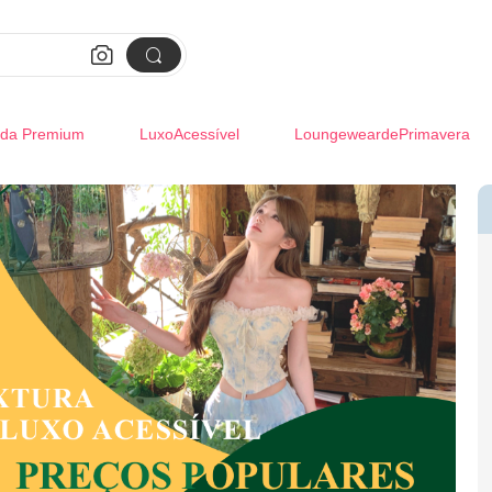


da Premium
LuxoAcessível
LoungeweardePrimavera