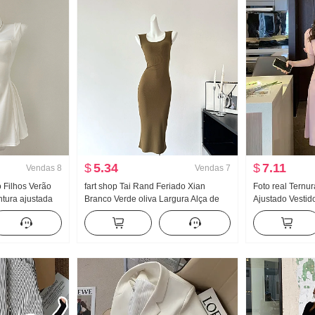
$
5.34
$
7.11
Vendas
8
Vendas
7
 Filhos Verão
fart shop Tai Rand Feriado Xian
Foto real Ternu
ntura ajustada
Branco Verde oliva Largura Alça de
Ajustado Vestid
aia regata Saia
Ombro Pit Artigo Vestido feminino
Novo Manga buf
Primavera e verão Vestido longo