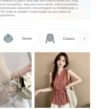
o exterior ou para o local que você indicar dentro da China,
como Guangzhou. Seja para envio direto, redirecionamento,
desembaraço aduaneiro, armazenagem ou redistribuição, a
VVIC pode se adaptar à organização da sua cadeia de
suprimentos.
Denim
Casaco
Ve