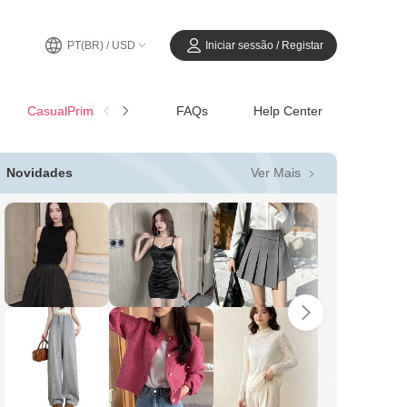
PT(BR) / USD
Iniciar sessão / Registar
CasualPrimavera-Verão
FAQs
Help Center
Ver Mais
Novidades
