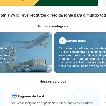
om a VVIC, leve produtos direto da fonte para o mundo to
Nossas vantagens
Menos risco
idade
Com anos de dados sobre qualidad
lojistas, taxa de envio e cumpriment
ir busca
seleciona, dentro de todo o catálogo
 vários
produtos mais adequados para com
ácil de
internacionais. Assim, você evita ite
baixa qualidade, baixa entrega ou alt
com um fornecimento mais confiável
inspeção de qualidade transfronteiri
etiquetas de origem reduzem ainda 
riscos de qualidade, alfândega e pó
Nossos serviços
Pagamento fácil
Aceitamos métodos de pagamento internacionais como cartões