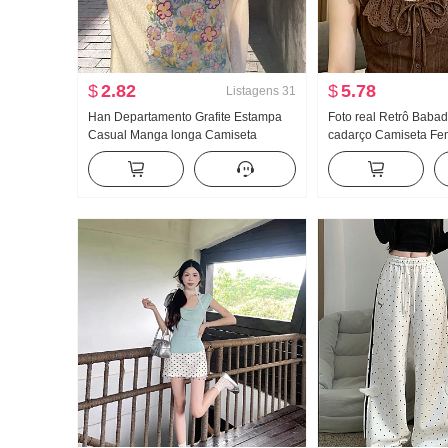
$
2.82
$
5.78
Listagens
31
Han Departamento Grafite Estampa
Foto real Retrô Bab
Casual Manga longa Camiseta
cadarço Camiseta Fe
Proteção Solar Suéter Feminino
Recorte vazado Rend
Primavera e verão Solto Descontraído
Cintura ajustada Curt
Vento frio Sentido Gola redonda Top