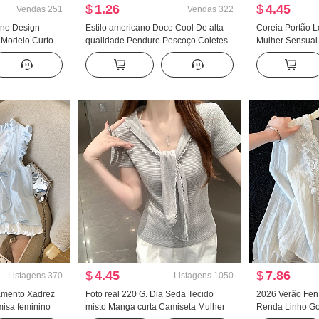
$
1.26
$
4.45
Vendas
251
Vendas
322
eno Design
Estilo americano Doce Cool De alta
Coreia Portão L
 Modelo Curto
qualidade Pendure Pescoço Coletes
Mulher Sensual
 alta Fluida
feminino Verão Uso externo Dentro
Corpo Lado Dep
as Calça casual
Pegue Camiseta de base Garota
Manga curta Ma
estilosa Malha Tomara que caia Top
$
4.45
$
7.86
Listagens
370
Listagens
1050
amento Xadrez
Foto real 220 G. Dia Seda Tecido
2026 Verão Fen
isa feminino
misto Manga curta Camiseta Mulher
Renda Linho Go