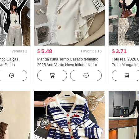
$
5.48
$
3.71
Vendas
2
Favoritos
16
anco Calças
Manga curta Terno Casaco feminino
Foto real 2026
vo Fluida
2025 Ano Verão Novo Influenciador
Preto Manga lo
ho Dinheiro
Commuting Para pessoas baixas
Feminino Inclin
ssoas baixas
Ultra Modelo Curto Pequeno O terno
americano Garo
alças de perna
caído Ombro de