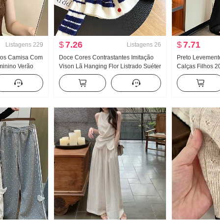
$
7.26
$
7.71
Listagens
229
Listagens
26
ados Camisa Com
Doce Cores Contrastantes Imitação
Preto Levement
minino Verão
Vison Lã Hanging Flor Listrado Suéter
Calças Filhos 
a Ajustado
Efeito emagrecedor Gola V Gola Polo
bonitas Deus Ca
o Top chic
Renda Malha Cardigã
Supermodelo Ca
Elasticidade Ca
Calça social