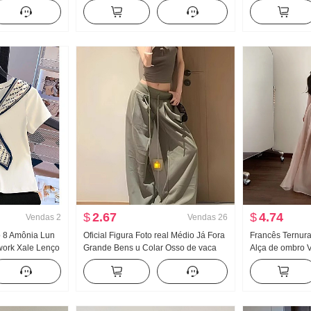
dade Solto Sem
Verão Novo Han Departamento Falso
Camisa Manga l
oneca Regata
duas peças Efeito emagrecedor Xale
Design Sentido
Top
$
2.67
$
4.74
Vendas
2
Vendas
26
o 8 Amônia Lun
Oficial Figura Foto real Médio Já Fora
Francês Ternur
work Xale Lenço
Grande Bens u Colar Osso de vaca
Alça de ombro V
a V Manga curta
Fivela Caracteres de trabalho Regata
2026 Novo À bei
Alça de ombro Largura Pernas
Elegância Vesti
Arrastar no chão Esporte Calça
comprida Conjunto