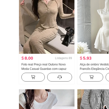
$
8.00
$
5.93
Listagens
89
Foto real Preço real Outono Novo
Alça de ombro Vestido
Moda Casual Guardas com capuz
Francês Elegância Ci
Guarda Calças Efeito emagrecedor
Efeito emagrecedor S
Conjunto Conjunto de esportes
curta
Feminino Estilo