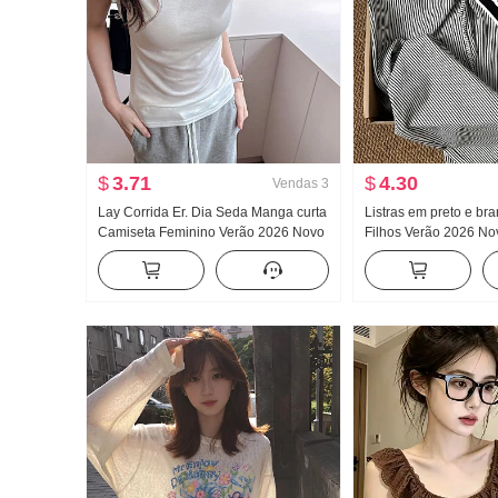
$
3.71
$
4.30
Vendas
3
Lay Corrida Er. Dia Seda Manga curta
Listras em preto e br
Camiseta Feminino Verão 2026 Novo
Filhos Verão 2026 No
Frio Sentido Dentro Pegue O fundo do
Pingente Sentido Vel
poço Ajustado Voar Manga Top
Vento Calças Para pe
Descontraído Vento C
larga