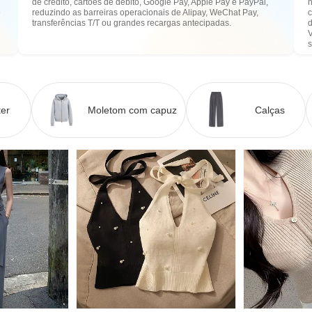
de crédito, cartões de débito, Google Pay, Apple Pay e PayPal,
n
e
reduzindo as barreiras operacionais de Alipay, WeChat Pay,
transferências T/T ou grandes recargas antecipadas.
er
Moletom com capuz
Calças