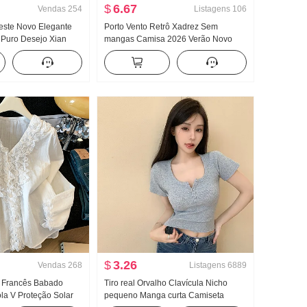
$
6.67
Vendas
254
Listagens
106
este Novo Elegante
Porto Vento Retrô Xadrez Sem
 Puro Desejo Xian
mangas Camisa 2026 Verão Novo
artamento Fivela
Francês Gola V Sem mangas Colete
lha Camiseta Top
Cintura ajustada Efeito emagrecedor
Regata
$
3.26
Vendas
268
Listagens
6889
 Francês Babado
Tiro real Orvalho Clavícula Nicho
la V Proteção Solar
pequeno Manga curta Camiseta