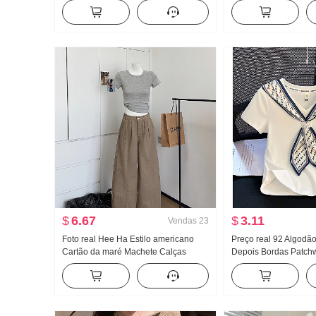
feminino Solto Conjunto de duas
Babado Redução da i
peças Doce Fresco
mangas Camisa de b
Top
$
6.67
$
3.11
Vendas
23
Foto real Hee Ha Estilo americano
Preço real 92 Algodã
Cartão da maré Machete Calças
Depois Bordas Patch
jeans Solto Largura Pernas Casual
de seda Ajustado Gol
Calças
Camiseta Feminino