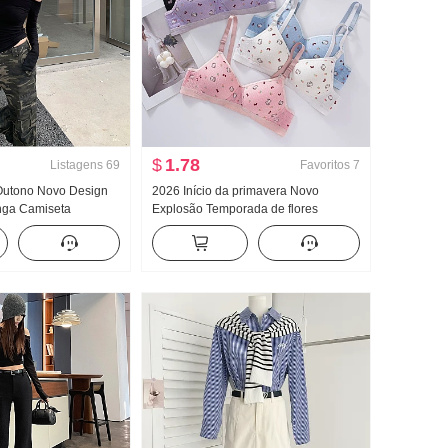
$
1.78
Listagens
69
Favoritos
7
 Outono Novo Design
2026 Início da primavera Novo
nga Camiseta
Explosão Temporada de flores
ado Ombro Estilo
Gatinho Fofo Padrão Dentro Faixa de
ta estilosa Ombro
roupa Peito Almofadas Efeito
 Fora Top
emagrecedor Coletes feminino