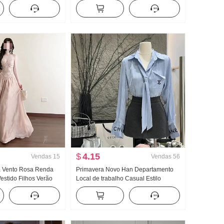
onga feminina Solto
Feminino Verão Garota estilosa
 Para cima
Apertado Novo Botão Design Sentido
Modelo Curto Top
$
4.15
Vendas
15
Vendas
56
a Vento Rosa Renda
Primavera Novo Han Departamento
estido Filhos Verão
Local de trabalho Casual Estilo
ra-mar Férias
Conjunto Feminino Elegância
do longo
Listrado Camisa Cintura alta Saia
midi Conjunto de duas peças