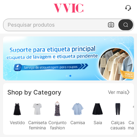
Pesquisar produtos
Shop by Category
Ver mais
Vestido
Camiseta
Conjunto
Camisa
Saia
Calças
Cam
feminina
fashion
casuais
masc