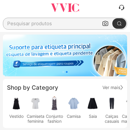
Pesquisar produtos
Shop by Category
Ver mais
Vestido
Camiseta
Conjunto
Camisa
Saia
Calças
Cam
feminina
fashion
casuais
masc