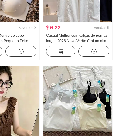
$
6.22
Favoritos
3
Vendas
6
Dentro do copo
Casual Mulher com calças de pernas
o Pequeno Peito
largas 2026 Novo Verão Cintura alta
ande Receber Vice
Efeito emagrecedor Tamanho grande
achos Palma Taça
Para pessoas baixas Estilo Simples
to Sutiã
Solto Nove pontos Machete Calças