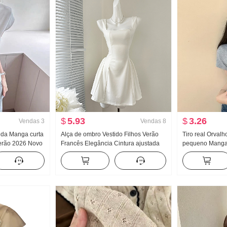
$
5.93
$
3.26
Vendas
3
Vendas
8
Seda Manga curta
Alça de ombro Vestido Filhos Verão
Tiro real Orvalh
erão 2026 Novo
Francês Elegância Cintura ajustada
pequeno Manga 
Pegue O fundo do
Efeito emagrecedor Saia regata Saia
Feminino Verão 
Manga Top
curta
Apertado Novo 
Modelo Curto T