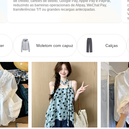
de crédito, cartões de débito, Google Pay, Apple Pay e PayPal,
n
e
reduzindo as barreiras operacionais de Alipay, WeChat Pay,
transferências T/T ou grandes recargas antecipadas.
er
Moletom com capuz
Calças