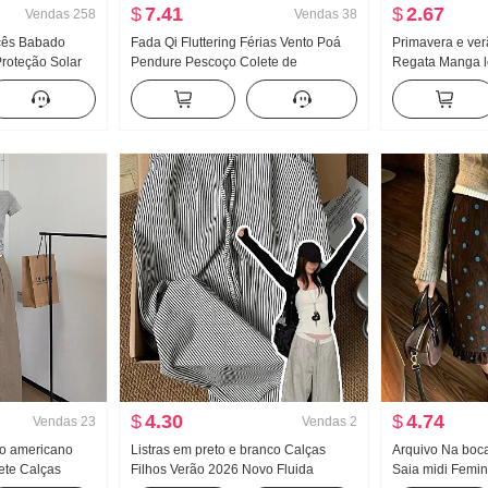
$
7.41
$
2.67
Vendas
258
Vendas
38
cês Babado
Fada Qi Fluttering Férias Vento Poá
Primavera e ve
roteção Solar
Pendure Pescoço Colete de
Regata Manga 
eminina Solto
suspensórios 2026 Verão Dopamina
feminino Solto 
cima
Bolo Pompón Camisa de boneca Top
peças Doce Fre
$
4.30
$
4.74
Vendas
23
Vendas
2
lo americano
Listras em preto e branco Calças
Arquivo Na boc
ete Calças
Filhos Verão 2026 Novo Fluida
Saia midi Femini