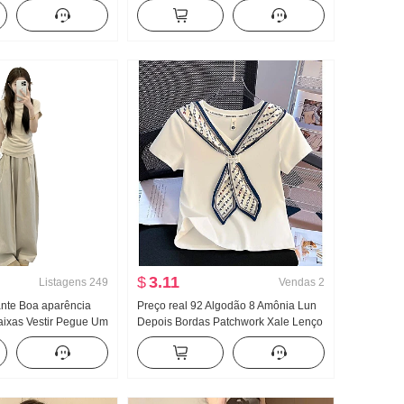
omprimento Médio
Verão Novo Han Departamento Falso
ia Saia
duas peças Efeito emagrecedor Xale
Top
$
3.11
Listagens
249
Vendas
2
nte Boa aparência
Preço real 92 Algodão 8 Amônia Lun
aixas Vestir Pegue Um
Depois Bordas Patchwork Xale Lenço
eto Manga curta
de seda Ajustado Gola V Manga curta
ino Verão Largura
Camiseta Feminino
 perna Calças
as peças