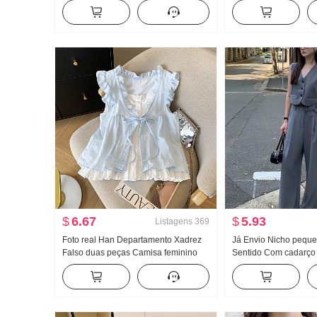
Cintura alta Ajustado A palavra Para
jeans Solto Largura 
pessoas baixas Design Sentido
Calças
Guarda-chuva Saia
$
6.67
$
5.93
Listagens
369
Foto real Han Departamento Xadrez
Já Envio Nicho pequ
Falso duas peças Camisa feminino
Sentido Com cadarço
Babado Redução da idade Solto Sem
Regata Colete Cintura
mangas Camisa de boneca Regata
Sentido Largura Pern
Top
Conjunto