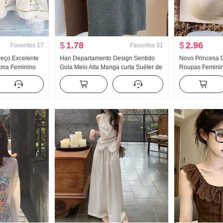
$
1.78
$
2.96
Favoritos
17
Favoritos
31
eço Excelente
Han Departamento Design Sentido
Novo Princesa 
ama Feminino
Gola Meio Alta Manga curta Suéter de
Roupas Feminin
o Manga longa
Malha Feminino Outono 2024 Novo
Ajuste Xian Gr
oupas para
Cor sólida Versátil Ajustado Efeito
Leite Defesa C
issão ao vivo
emagrecedor Top
Modelo fino Tex