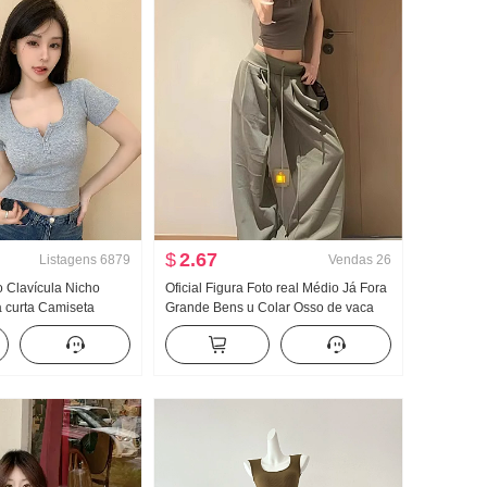
$
2.67
Listagens
6879
Vendas
26
o Clavícula Nicho
Oficial Figura Foto real Médio Já Fora
curta Camiseta
Grande Bens u Colar Osso de vaca
Garota estilosa
Fivela Caracteres de trabalho Regata
Botão Design Sentido
Alça de ombro Largura Pernas
op
Arrastar no chão Esporte Calça
comprida Conjunto