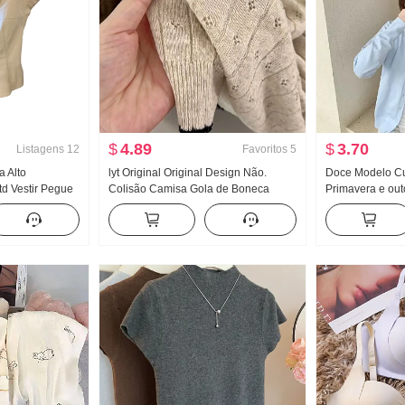
$
4.89
$
3.70
Listagens
12
Favoritos
5
a Alto
lyt Original Original Design Não.
Doce Modelo Cu
td Vestir Pegue
Colisão Camisa Gola de Boneca
Primavera e ou
o 2026 Novo
Malha Top Feminino Verão Novo
Novo Fora Pegue
Mulher Verão
Efeito emagrecedor Versátil
chic Este ano P
Casaco