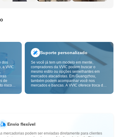
do
Suporte personalizado
e dos
Se você já tem um modelo em mente,
o, a VVIC
compradores da VVIC podem buscar o
,
mesmo estilo ou opções semelhantes em
pras
mercados atacadistas. Em Guangzhou,
ns de
também podem acompanhar você nos
o risco,
mercados e bancas. A VVIC oferece troca de
. A
etiquetas e embalagens, e em breve terá
ça e as
OEM por imagem ou amostra, para tornar
mais
suas compras mais controláveis e alinhadas
s-venda.
ao ritmo do seu negócio.
Envio flexível
As mercadorias podem ser enviadas diretamente para clientes