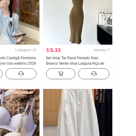
$
5.33
Listagens
15
Vendas
7
rto Cardigã Feminino
fart shop Tai Rand Feriado Xian
tono Uso externo 2026
Branco Verde oliva Largura Alça de
 Início do outono
Ombro Pit Artigo Vestido feminino
opular De Malha
Primavera e verão Vestido longo