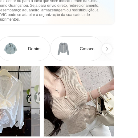
o exterior ou para o local que você indicar dentro da China,
como Guangzhou. Seja para envio direto, redirecionamento,
desembaraço aduaneiro, armazenagem ou redistribuição, a
VVIC pode se adaptar à organização da sua cadeia de
suprimentos.
Denim
Casaco
Ve