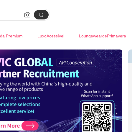


da Premium
LuxoAcessível
LoungeweardePrimavera