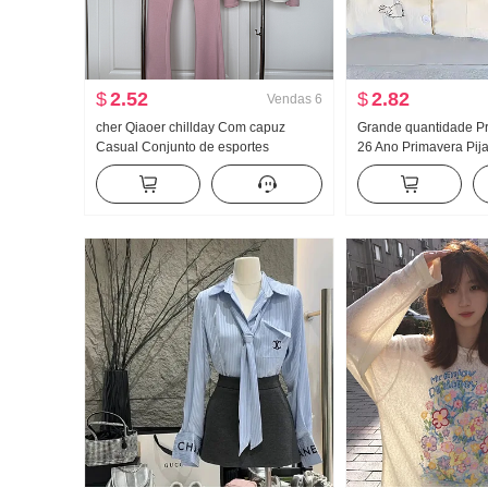
$
2.52
$
2.82
Vendas
6
cher Qiaoer chillday Com capuz
Grande quantidade Pr
Casual Conjunto de esportes
26 Ano Primavera Pij
Feminino Primavera Ombro de Fora
Novo Nuvens Algodã
Casaco Calça boca de sino Conjunto
Pequeno Gola Polo R
de três peças
casa Conjunto Transm
Alto Produtos