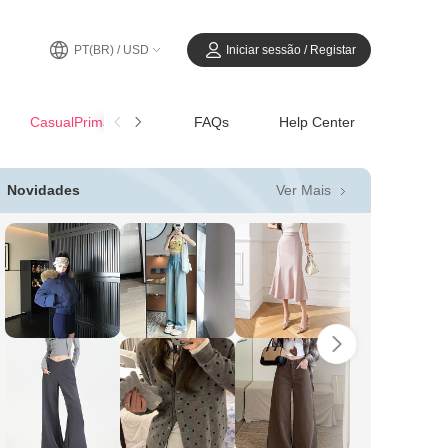
PT(BR) / USD
Iniciar sessão / Registar
CasualPrimavera-Verão
FAQs
Help Center
Ver Mais
Novidades
