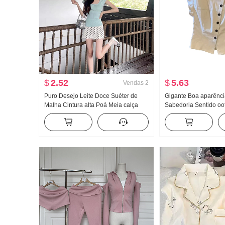
$
2.52
$
5.63
Vendas
2
Puro Desejo Leite Doce Suéter de
Gigante Boa aparênci
Malha Cintura alta Poá Meia calça
Sabedoria Sentido oo
Saia curta Para pessoas baixas Han
Um conjunto complet
Departamento Dopamina Beleza
Irregular Jeans Saia 
incrível Vestir Pegue Um conjunto
Conjunto
completo