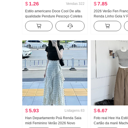
$
1.26
$
7.85
Vendas
322
Estilo americano Doce Cool De alta
2026 Verão Fen Fran
qualidade Pendure Pescoço Coletes
Renda Linho Gola V P
feminino Verão Uso externo Dentro
Camisa Manga longa f
Pegue Camiseta de base Garota
Design Sentido Para 
estilosa Malha Tomara que caia Top
$
5.93
$
6.67
Listagens
83
Han Departamento Poá Renda Saia
Foto real Hee Ha Esti
midi Feminino Verão 2026 Novo
Cartão da maré Mach