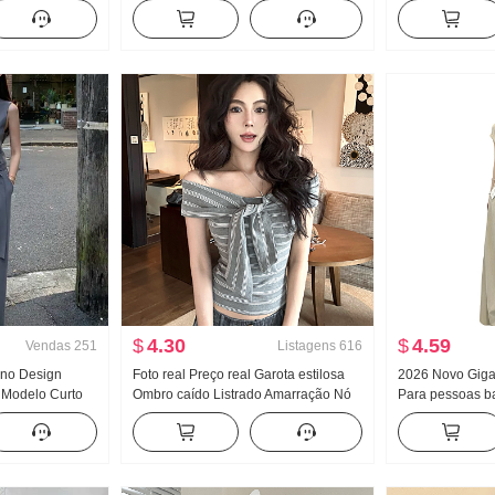
Pernas Casual
Pingente Sentido Velho Dinheiro
emagrecedor C
Vento Calças Para pessoas baixas
Versátil Elegânc
Descontraído Vento Calças de perna
larga
$
4.30
$
4.59
Vendas
251
Listagens
616
eno Design
Foto real Preço real Garota estilosa
2026 Novo Giga
 Modelo Curto
Ombro caído Listrado Amarração Nó
Para pessoas b
 alta Fluida
Sem mangas Colete feminino
conjunto compl
as Calça casual
Ajustado Efeito emagrecedor Modelo
Camiseta Femin
Curto Camiseta Top
Comprimento da
Conjunto de du