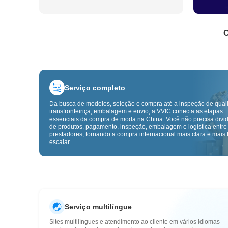
C
Serviço completo
Da busca de modelos, seleção e compra até a inspeção de qual
transfronteiriça, embalagem e envio, a VVIC conecta as etapas
essenciais da compra de moda na China. Você não precisa divid
de produtos, pagamento, inspeção, embalagem e logística entre
prestadores, tornando a compra internacional mais clara e mais f
escalar.
Serviço multilíngue
Sites multilíngues e atendimento ao cliente em vários idiomas