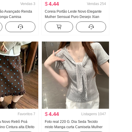
$
4.44
Vendas
3
Vendas
254
rão Avançado Renda
Coreia Portão Leste Novo Elegante
longa Camisa
Mulher Sensual Puro Desejo Xian
Conjunto de duas
Corpo Lado Departamento Fivela
sco
Manga curta Malha Camiseta Top
$
4.44
Favoritos
7
Listagens
1047
a Novo Retrô Poá
Foto real 220 G. Dia Seda Tecido
no Cintura alta Efeito
misto Manga curta Camiseta Mulher