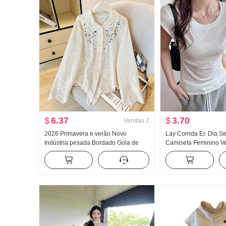
$
6.37
$
3.70
Vendas
2
2026 Primavera e verão Novo
Lay Corrida Er. Dia 
Indústria pesada Bordado Gola de
Camiseta Feminino V
Boneca Camisa feminino Francês
Frio Sentido Dentro 
Retrô Proteção Solar Cardigã
poço Ajustado Voar 