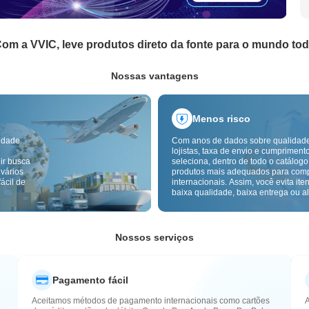
om a VVIC, leve produtos direto da fonte para o mundo to
Nossas vantagens
Menos risco
idade
Com anos de dados sobre qualidad
lojistas, taxa de envio e cumpriment
ir busca
seleciona, dentro de todo o catálogo
 vários
produtos mais adequados para com
ácil de
internacionais. Assim, você evita ite
baixa qualidade, baixa entrega ou alt
com um fornecimento mais confiável
inspeção de qualidade transfronteiri
etiquetas de origem reduzem ainda 
riscos de qualidade, alfândega e pó
Nossos serviços
Pagamento fácil
Aceitamos métodos de pagamento internacionais como cartões