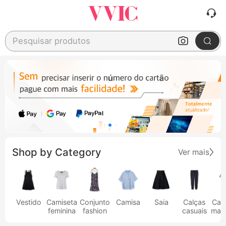
Pesquisar produtos
Shop by Category
Ver mais
Vestido
Camiseta
Conjunto
Camisa
Saia
Calças
Cam
feminina
fashion
casuais
masc