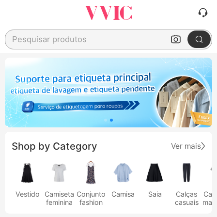
Pesquisar produtos
Shop by Category
Ver mais
Vestido
Camiseta
Conjunto
Camisa
Saia
Calças
Cam
feminina
fashion
casuais
masc