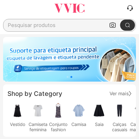
Pesquisar produtos
Shop by Category
Ver mais
Vestido
Camiseta
Conjunto
Camisa
Saia
Calças
Cam
feminina
fashion
casuais
masc