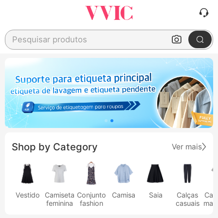
Pesquisar produtos
Shop by Category
Ver mais
Vestido
Camiseta
Conjunto
Camisa
Saia
Calças
Cam
feminina
fashion
casuais
masc