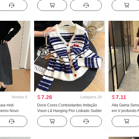
eminino Manga
Verão Fen Descontraído Solto Efeito
arco Camisa xa
da Efeito
emagrecedor Calça casual Botão
Gás estrangeir
e Pescoço Top
chinês Top
Top
$
7.26
$
7.11
Vendas
6
Listagens
28
aia midi
Doce Cores Contrastantes Imitação
Alta Gama Sens
verno Novo
Vison Lã Hanging Flor Listrado Suéter
em V profundo A
magrecedor Saia
Efeito emagrecedor Gola V Gola Polo
Socialite Elegân
 Saia Média
Renda Malha Cardigã
Saia justa Vesti
Gala Saia