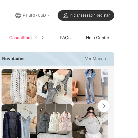
PT(BR) / USD
Iniciar sessão / Registar
CasualPrimavera-Verão
FAQs
Help Center
Ver Mais
Novidades
