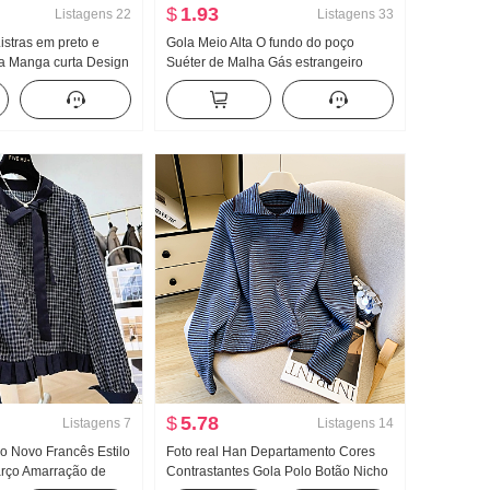
$
1.93
Listagens
22
Listagens
33
istras em preto e
Gola Meio Alta O fundo do poço
a Manga curta Design
Suéter de Malha Gás estrangeiro
pequeno Verão Novo
Dentro Pegue Design Sentido Nicho
 bufante Top
pequeno Tule Renda Camisola
mulher Primavera e outono Puro
Desejo Top
$
5.78
Listagens
7
Listagens
14
o Novo Francês Estilo
Foto real Han Departamento Cores
rço Amarração de
Contrastantes Gola Polo Botão Nicho