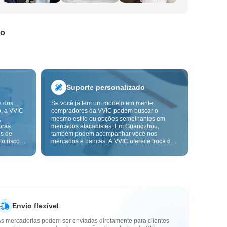
do
Suporte personalizado
e dos
Se você já tem um modelo em mente,
o, a VVIC
compradores da VVIC podem buscar o
,
mesmo estilo ou opções semelhantes em
pras
mercados atacadistas. Em Guangzhou,
ns de
também podem acompanhar você nos
o risco,
mercados e bancas. A VVIC oferece troca de
. A
etiquetas e embalagens, e em breve terá
ça e as
OEM por imagem ou amostra, para tornar
mais
suas compras mais controláveis e alinhadas
s-venda.
ao ritmo do seu negócio.
Envio flexível
As mercadorias podem ser enviadas diretamente para clientes