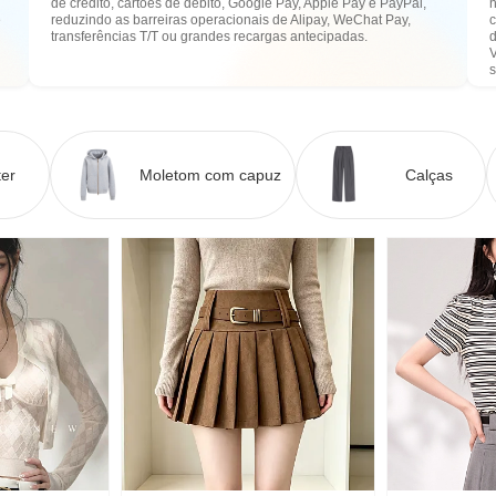
de crédito, cartões de débito, Google Pay, Apple Pay e PayPal,
n
e
reduzindo as barreiras operacionais de Alipay, WeChat Pay,
transferências T/T ou grandes recargas antecipadas.
er
Moletom com capuz
Calças