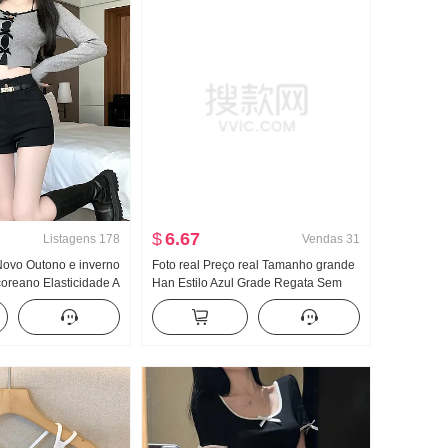
$
6.67
Listagens
178
Vendas
31
Novo Outono e inverno
Foto real Preço real Tamanho grande
coreano Elasticidade A
Han Estilo Azul Grade Regata Sem
 Pernas curtas Calças
mangas Colete Top Feminino Forrado
 alta Efeito
com lã espesso Casual Guardas com
o externo Calças
capuz