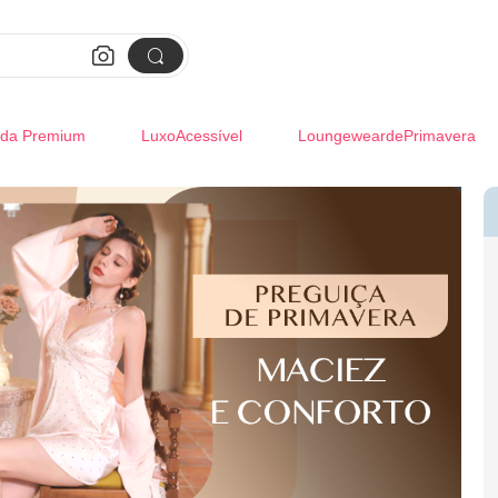


da Premium
LuxoAcessível
LoungeweardePrimavera