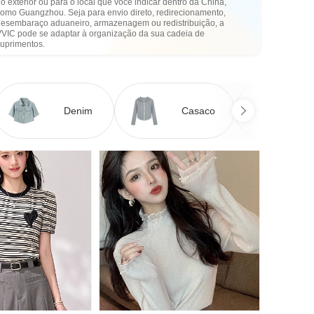
o exterior ou para o local que você indicar dentro da China,
como Guangzhou. Seja para envio direto, redirecionamento,
desembaraço aduaneiro, armazenagem ou redistribuição, a
VVIC pode se adaptar à organização da sua cadeia de
suprimentos.
Denim
Casaco
Ve