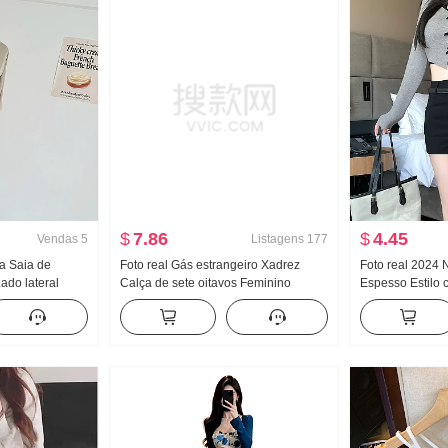
$
7.86
$
4.45
Vendas
5
Listagens
177
xa Saia de
Foto real Gás estrangeiro Xadrez
Foto real 2024 
do lateral
Calça de sete oitavos Feminino
Espesso Estilo 
gn Cintura Sim
Outono e inverno Novo Fu Antigo
palavra Largura
Dinheiro Vento Abaixo do joelho
Feminino Cintura
Calça tipo bota Efeito emagrecedor
emagrecedor Us
Largura Pernas Calças do meio
quentes