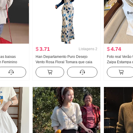
$
3.71
$
4.74
Listagens
2
as baixas
Han Departamento Puro Desejo
Foto real Verão
m Feminino
Vento Rosa Floral Tomara que caia
Zaipa Estampa 
verno Solto
Saia cauda de peixe Feminino Verão
Garota estilosa
Manga longa
Fora Pegue Mei Vermelho Cardigã
Peito Almofadas
Efeito emagrecedor O macacão
suspensórios E
Conjunto de saia