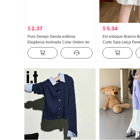
$
2.37
$
5.34
Puro Desejo Garota estilosa
Em estoque Branco Bo
Elegância Inclinado Colar Ombro de
Curto Saia-calça Fem
Fora Relevo Fivela Malha Manga
Verão Novo Bolha Bot
Média Camiseta Feminino
Guarda-chuva Saia La
Transparente Ajustado Efeito
alta A palavra Curto V
emagrecedor Sensual Top