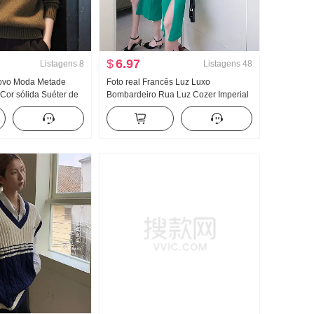
$
6.97
Listagens
8
Listagens
48
ovo Moda Metade
Foto real Francês Luz Luxo
 Cor sólida Suéter de
Bombardeiro Rua Luz Cozer Imperial
ommuting Vento Efeito
Irmã Malha Vestido Inverno feminino
nga longa Top Estilo
Modelo longo O fundo do poço Dentro
Pegue Elegância Avançado Sentido