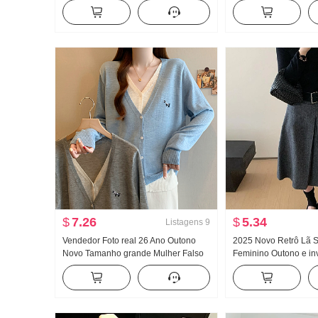
Camiseta Feminino Verão 2026 Novo
duas peças Camisa f
Ajustado Efeito emagrecedor Chic
bufante Cintura ajusta
Top
emagrecedor Pendur
$
7.26
$
5.34
Listagens
9
Vendedor Foto real 26 Ano Outono
2025 Novo Retrô Lã S
Novo Tamanho grande Mulher Falso
Feminino Outono e in
duas peças Malha Moda Efeito
Cintura alta Efeito e
emagrecedor Tibete Carne Botão
em A Abertura lateral
Camisa de mangas compridas