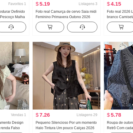
$
5.19
$
4.15
Favoritos
1
Listagens
3
sturar Definido
Foto real Camurça de cervo Saia midi
Foto real 2026 L
 Pescoço Malha
Feminino Primavera Outono 2026
branco Camiset
to Feminino
Novo Cintura alta A palavra Saia curta
Sentido Nicho 
rdigã Conjunto
Para pessoas baixas Efeito
Explosão Manga
emagrecedor Saia Plissada
$
7.26
$
5.78
Vendas
1
Listagens
29
amento Design
Pequeno Silencioso Por um momento
Roupa de outon
 renda Falso
Halo Tintura Um pouco Calças 2026
Retrô Com cada