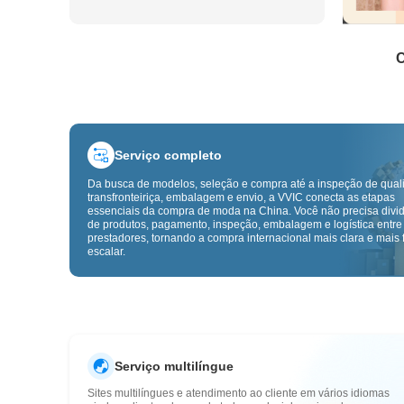
C
Serviço completo
Da busca de modelos, seleção e compra até a inspeção de qual
transfronteiriça, embalagem e envio, a VVIC conecta as etapas
essenciais da compra de moda na China. Você não precisa divid
de produtos, pagamento, inspeção, embalagem e logística entre
prestadores, tornando a compra internacional mais clara e mais f
escalar.
Serviço multilíngue
Sites multilíngues e atendimento ao cliente em vários idiomas