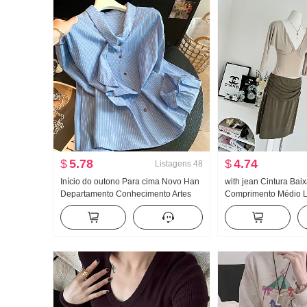
$
5.78
$
4.74
Listagens
48
Início do outono Para cima Novo Han
with jean Cintura Bai
Departamento Conhecimento Artes
Comprimento Médio La
Camisa Super Recomendação Fen
Abertura lateral Desi
Camisa
Rugas Detalhes