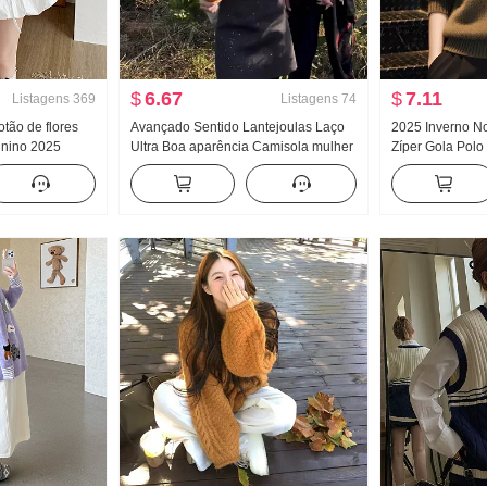
$
6.67
$
7.11
Listagens
369
Listagens
74
tão de flores
Avançado Sentido Lantejoulas Laço
2025 Inverno N
inino 2025
Ultra Boa aparência Camisola mulher
Zíper Gola Polo
ão de flores
Outono e inverno Vestir Pegue Novo
Malha Suéter C
nterna Cintura
Descontraído Vento Suéter de Malha
emagrecedor Ma
estido de calça