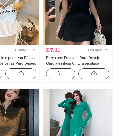
$
7.11
Listagens
30
Listagens
57
 Urso pequeno Público
Preço real Foto real Puro Desejo
de Letras Puro Desejo
Garota estilosa Cintura ajustada
 Traga seu próprio
Francês Primeiro amor Preto Pompón
 Cruz Colete de
Saia Fang Colar Espinha de peixe
feito emagrecedor Top
Manga curta Vestido