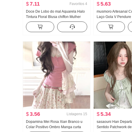
$
7.11
$
5.63
Favoritos
4
Doce De Lobo do mal Aquarela Halo
musmoro Artesanal Co
Tintura Floral Blusa chiffon Mulher
Laço Gola V Pendure
Colar Design Sentido Efeito
Alça de ombro Conjun
emagrecedor Lata Pen Camisa
Ling Quadriculado Ca
pequena Top
de duas peças
$
3.56
$
5.34
Listagens
15
Dopamina Mei Rosa Xian Branco u
sasaouni Han Depart
Colar Positivo Ombro Manga curta
Sentido Patchwork de