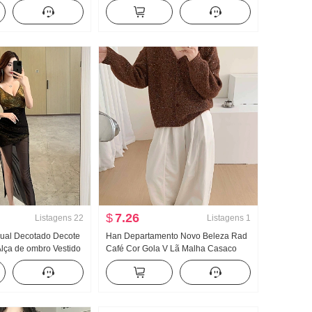
drez Design Sentido
pequeno Suéter Inverno Novo Versátil
o Redução da idade
Solto Casual Redução da idade Top
Feminino
$
7.26
Listagens
22
Listagens
1
ual Decotado Decote
Han Departamento Novo Beleza Rad
lça de ombro Vestido
Café Cor Gola V Lã Malha Casaco
cia Abertura lateral
feminino Inverno Aquecimento Solto
do longo Vestido de
Manga longa Cardigã Top