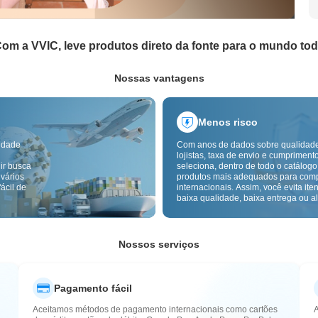
om a VVIC, leve produtos direto da fonte para o mundo to
Nossas vantagens
Menos risco
idade
Com anos de dados sobre qualidad
lojistas, taxa de envio e cumpriment
ir busca
seleciona, dentro de todo o catálogo
 vários
produtos mais adequados para com
ácil de
internacionais. Assim, você evita ite
baixa qualidade, baixa entrega ou alt
com um fornecimento mais confiável
inspeção de qualidade transfronteiri
etiquetas de origem reduzem ainda 
riscos de qualidade, alfândega e pó
Nossos serviços
Pagamento fácil
Aceitamos métodos de pagamento internacionais como cartões