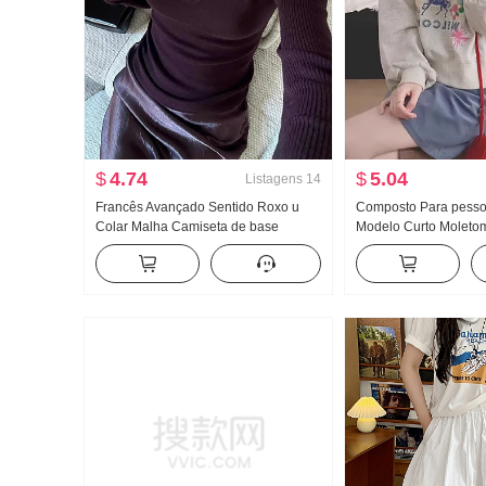
$
4.74
$
5.04
Listagens
14
Francês Avançado Sentido Roxo u
Composto Para pesso
Colar Malha Camiseta de base
Modelo Curto Moleto
Feminino Outono e inverno Ajustado
Roupa de outono e in
Manga longa Camiseta Dentro Pegue
Descontraído Vento 
Suéter Positivo No ombro Roupas
Gola redonda Top