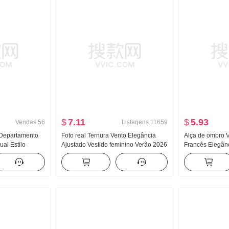
$
7.11
$
5.93
Vendas
56
Listagens
11659
Departamento
Foto real Ternura Vento Elegância
Alça de ombro V
ual Estilo
Ajustado Vestido feminino Verão 2026
Francês Elegânc
egância
Novo Manga bufante Saia
Efeito emagrece
ra alta Saia
curta
s peças