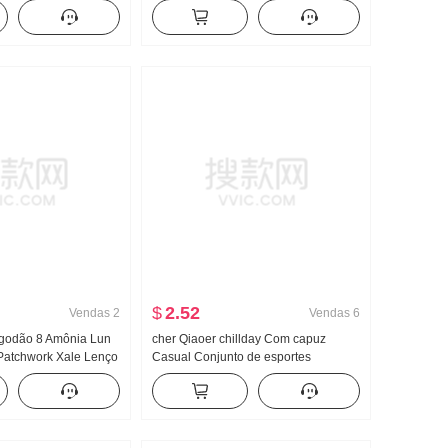
odelo fino Estilo
Camisa Manga longa feminina Solto
ono Cor sólida Novo
Design Sentido Para cima
z Top
$
2.52
Vendas
2
Vendas
6
lgodão 8 Amônia Lun
cher Qiaoer chillday Com capuz
Patchwork Xale Lenço
Casual Conjunto de esportes
o Gola V Manga curta
Feminino Primavera Ombro de Fora
ino
Casaco Calça boca de sino Conjunto
de três peças