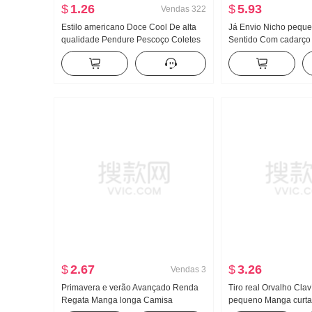
$
1.26
$
5.93
Vendas
322
Estilo americano Doce Cool De alta
Já Envio Nicho pequ
qualidade Pendure Pescoço Coletes
Sentido Com cadarço
feminino Verão Uso externo Dentro
Regata Colete Cintura
Pegue Camiseta de base Garota
Sentido Largura Pern
estilosa Malha Tomara que caia Top
Conjunto
$
2.67
$
3.26
Vendas
3
Primavera e verão Avançado Renda
Tiro real Orvalho Clav
Regata Manga longa Camisa
pequeno Manga curta