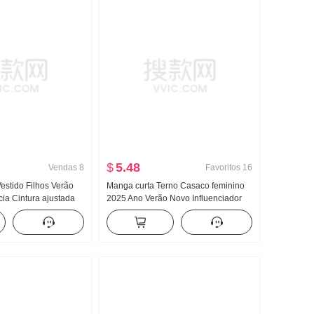
$
5.48
Vendas
8
Favoritos
16
estido Filhos Verão
Manga curta Terno Casaco feminino
ia Cintura ajustada
2025 Ano Verão Novo Influenciador
dor Saia regata Saia
Commuting Para pessoas baixas
Ultra Modelo Curto Pequeno O terno