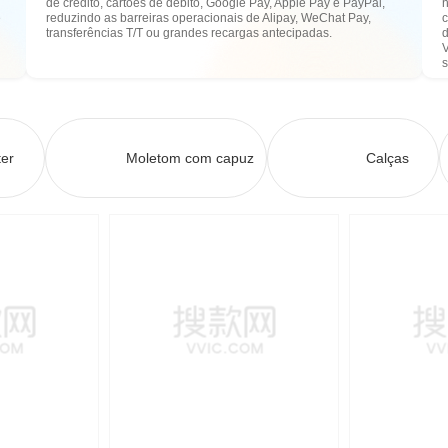
de crédito, cartões de débito, Google Pay, Apple Pay e PayPal,
n
e
reduzindo as barreiras operacionais de Alipay, WeChat Pay,
transferências T/T ou grandes recargas antecipadas.
er
Moletom com capuz
Calças