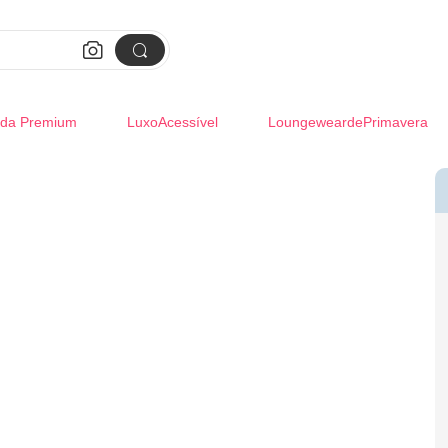


da Premium
LuxoAcessível
LoungeweardePrimavera