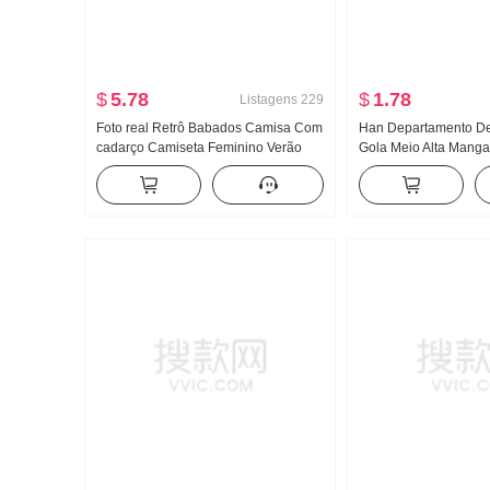
$
5.78
$
1.78
Listagens
229
Foto real Retrô Babados Camisa Com
Han Departamento De
cadarço Camiseta Feminino Verão
Gola Meio Alta Manga
Recorte vazado Renda Ajustado
Malha Feminino Outo
Cintura ajustada Curto Top chic
Cor sólida Versátil Aj
emagrecedor Top