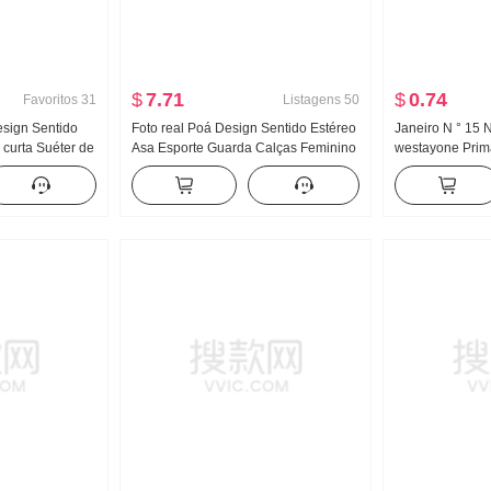
$
7.71
$
0.74
Favoritos
31
Listagens
50
sign Sentido
Foto real Poá Design Sentido Estéreo
Janeiro N ° 15 
 curta Suéter de
Asa Esporte Guarda Calças Feminino
westayone Pri
no 2024 Novo
Novo Luz A. Vento Solto Reto Efeito
feminino Desig
ustado Efeito
emagrecedor Calça casual
Departamento C
Camisa