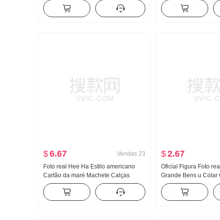
feminino Solto Conjunto de duas
Feminino Verão Garota
peças Doce Fresco
Apertado Novo Botão 
Modelo Curto Top
$
6.67
$
2.67
Vendas
23
Foto real Hee Ha Estilo americano
Oficial Figura Foto re
Cartão da maré Machete Calças
Grande Bens u Colar 
jeans Solto Largura Pernas Casual
Fivela Caracteres de 
Calças
Alça de ombro Largur
Arrastar no chão Espo
comprida Conjunto