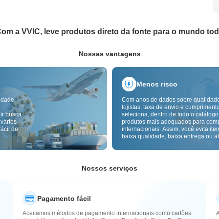
om a VVIC, leve produtos direto da fonte para o mundo to
Nossas vantagens
Menos risco
idade
Com anos de dados sobre qualidad
lojistas, taxa de envio e cumpriment
ir busca
seleciona, dentro de todo o catálogo
 vários
produtos mais adequados para com
ácil de
internacionais. Assim, você evita ite
baixa qualidade, baixa entrega ou alt
com um fornecimento mais confiável
inspeção de qualidade transfronteiri
etiquetas de origem reduzem ainda 
riscos de qualidade, alfândega e pó
Nossos serviços
Pagamento fácil
Aceitamos métodos de pagamento internacionais como cartões