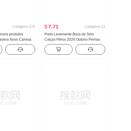
$
7.71
Listagens
175
Listagens
22
Novos produtos
Preto Levemente Boca de Sino
mavera Novo Camisa
Calças Filhos 2026 Outono Pernas
n Sentido Han
bonitas Deus Calças Cintura alta
ommuting Versátil
Supermodelo Calças Ajustado
Elasticidade Casual Boca de sino
Calça social