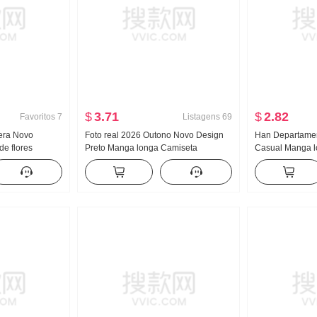
$
3.71
$
2.82
Favoritos
7
Listagens
69
vera Novo
Foto real 2026 Outono Novo Design
Han Departamen
e flores
Preto Manga longa Camiseta
Casual Manga l
Dentro Faixa de
Feminino Inclinado Ombro Estilo
Proteção Solar 
 Efeito
americano Garota estilosa Ombro
Primavera e ver
feminino
caído Ombro de Fora Top
Vento frio Sent