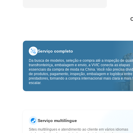
C
Serviço completo
Da busca de modelos, seleção e compra até a inspeção de qual
transfronteiriça, embalagem e envio, a VVIC conecta as etapas
essenciais da compra de moda na China. Você não precisa divid
de produtos, pagamento, inspeção, embalagem e logística entre
prestadores, tornando a compra internacional mais clara e mais f
escalar.
Serviço multilíngue
Sites multilíngues e atendimento ao cliente em vários idiomas