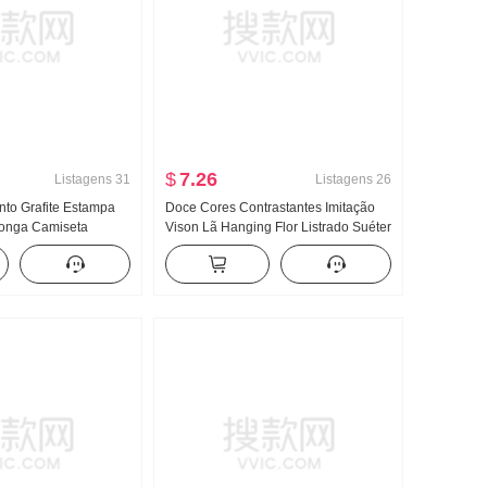
$
7.26
Listagens
31
Listagens
26
to Grafite Estampa
Doce Cores Contrastantes Imitação
onga Camiseta
Vison Lã Hanging Flor Listrado Suéter
Suéter Feminino
Efeito emagrecedor Gola V Gola Polo
ão Solto Descontraído
Renda Malha Cardigã
ido Gola redonda Top