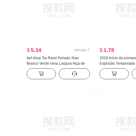
$
5.34
$
1.78
Vendas
7
fart shop Tai Rand Feriado Xian
2026 Início da prima
Branco Verde oliva Largura Alça de
Explosão Temporada d
Ombro Pit Artigo Vestido feminino
Gatinho Fofo Padrão 
Primavera e verão Vestido longo
roupa Peito Almofadas
emagrecedor Coletes 