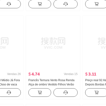
 estilosa
Babado Redução da idade Solto Sem
base Feminino M
Design Sentido
mangas Camisa de boneca Regata
Primavera e out
Top
Solto Com capu
$
4.74
$
3.11
Vendas
26
Vendas
15
al Médio Já Fora
Francês Ternura Vento Rosa Renda
Preço real 92 A
Osso de vaca
Alça de ombro Vestido Filhos Verão
Depois Bordas 
trabalho Regata
2026 Novo À beira-mar Férias
de seda Ajustad
a Pernas
Elegância Vestido longo
Camiseta Femin
rte Calça