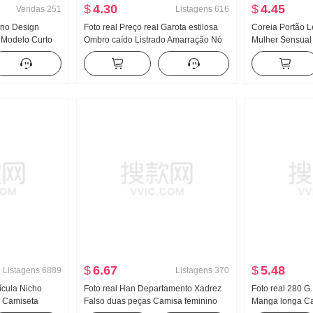
$
4.30
$
4.45
Vendas
251
Listagens
616
eno Design
Foto real Preço real Garota estilosa
Coreia Portão L
 Modelo Curto
Ombro caído Listrado Amarração Nó
Mulher Sensual
 alta Fluida
Sem mangas Colete feminino
Corpo Lado Dep
as Calça casual
Ajustado Efeito emagrecedor Modelo
Manga curta Ma
Curto Camiseta Top
$
6.67
$
5.48
Listagens
6889
Listagens
370
ícula Nicho
Foto real Han Departamento Xadrez
Foto real 280 G.
 Camiseta
Falso duas peças Camisa feminino
Manga longa Ca