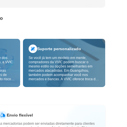
do
Suporte personalizado
e dos
Se você já tem um modelo em mente,
o, a VVIC
compradores da VVIC podem buscar o
,
mesmo estilo ou opções semelhantes em
pras
mercados atacadistas. Em Guangzhou,
ns de
também podem acompanhar você nos
o risco,
mercados e bancas. A VVIC oferece troca de
. A
etiquetas e embalagens, e em breve terá
ça e as
OEM por imagem ou amostra, para tornar
mais
suas compras mais controláveis e alinhadas
s-venda.
ao ritmo do seu negócio.
Envio flexível
As mercadorias podem ser enviadas diretamente para clientes