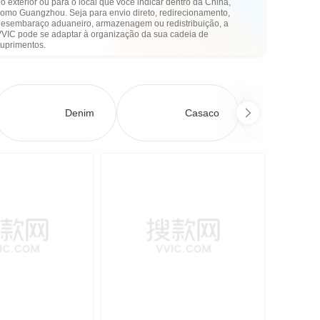
o exterior ou para o local que você indicar dentro da China,
como Guangzhou. Seja para envio direto, redirecionamento,
desembaraço aduaneiro, armazenagem ou redistribuição, a
VVIC pode se adaptar à organização da sua cadeia de
suprimentos.
Denim
Casaco
Ve