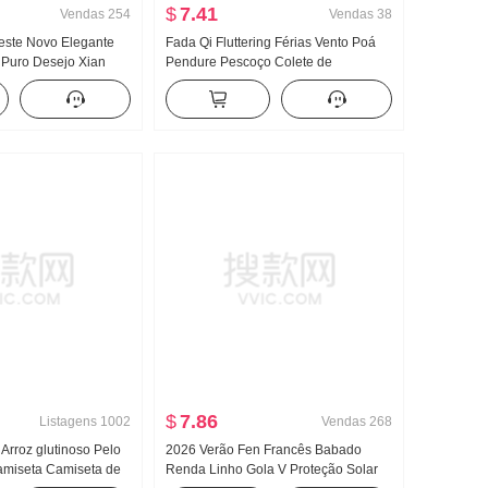
$
7.41
Vendas
254
Vendas
38
este Novo Elegante
Fada Qi Fluttering Férias Vento Poá
 Puro Desejo Xian
Pendure Pescoço Colete de
artamento Fivela
suspensórios 2026 Verão Dopamina
lha Camiseta Top
Bolo Pompón Camisa de boneca Top
$
7.86
Listagens
1002
Vendas
268
 Arroz glutinoso Pelo
2026 Verão Fen Francês Babado
miseta Camiseta de
Renda Linho Gola V Proteção Solar