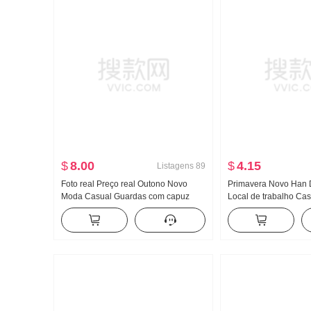
$
8.00
$
4.15
Listagens
89
Foto real Preço real Outono Novo
Primavera Novo Han 
Moda Casual Guardas com capuz
Local de trabalho Cas
Guarda Calças Efeito emagrecedor
Conjunto Feminino El
Conjunto Conjunto de esportes
Listrado Camisa Cintu
Feminino Estilo
midi Conjunto de dua