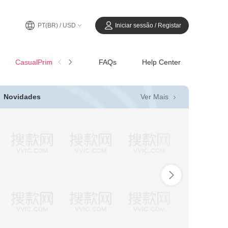
PT(BR) / USD
Iniciar sessão / Registar
CasualPrimavera-Verão
FAQs
Help Center
Ver Mais
Novidades
