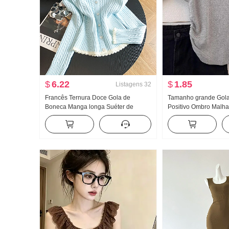
$
6.22
$
1.85
Listagens
32
Francês Ternura Doce Gola de
Tamanho grande Gol
Boneca Manga longa Suéter de
Positivo Ombro Malha
Malha Feminino Avançado Sentido
Camiseta Feminino V
Trança Suéter Ajustado Efeito
Sentido Modelo Curto
emagrecedor Top
Pequeno Voar Manga