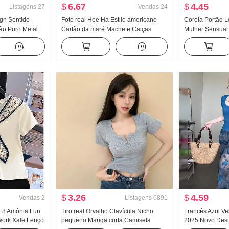
$
6.67
$
4.45
Listagens
27
Vendas
24
ign Sentido
Foto real Hee Ha Estilo americano
Coreia Portão L
ão Puro Metal
Cartão da maré Machete Calças
Mulher Sensual
stada Efeito
jeans Solto Largura Pernas Casual
Corpo Lado Dep
anga longa
Calças
Manga curta Ma
$
3.26
$
4.59
Vendas
2
Listagens
6891
o 8 Amônia Lun
Tiro real Orvalho Clavícula Nicho
Francês Azul Ve
work Xale Lenço
pequeno Manga curta Camiseta
2025 Novo Desi