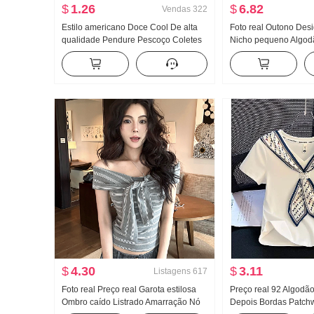
$
1.26
$
6.82
Vendas
322
Estilo americano Doce Cool De alta
Foto real Outono Des
qualidade Pendure Pescoço Coletes
Nicho pequeno Algod
feminino Verão Uso externo Dentro
Decoração Cintura aju
Pegue Camiseta de base Garota
emagrecedor Solto M
estilosa Malha Tomara que caia Top
Camisa Top feminino
$
4.30
$
3.11
Listagens
617
Foto real Preço real Garota estilosa
Preço real 92 Algodã
Ombro caído Listrado Amarração Nó
Depois Bordas Patch