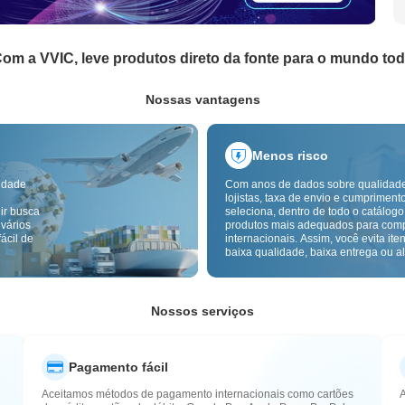
om a VVIC, leve produtos direto da fonte para o mundo to
Nossas vantagens
Menos risco
idade
Com anos de dados sobre qualidad
lojistas, taxa de envio e cumpriment
ir busca
seleciona, dentro de todo o catálogo
 vários
produtos mais adequados para com
ácil de
internacionais. Assim, você evita ite
baixa qualidade, baixa entrega ou alt
com um fornecimento mais confiável
inspeção de qualidade transfronteiri
etiquetas de origem reduzem ainda 
riscos de qualidade, alfândega e pó
Nossos serviços
Pagamento fácil
Aceitamos métodos de pagamento internacionais como cartões