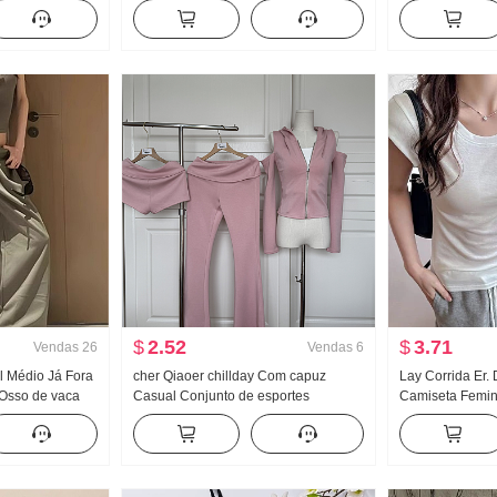
a V Manga curta
Feminino Verão Garota estilosa
pequeno Ajustad
Apertado Novo Botão Design Sentido
emagrecedor Ve
Modelo Curto Top
de duas peças
$
2.52
$
3.71
Vendas
26
Vendas
6
al Médio Já Fora
cher Qiaoer chillday Com capuz
Lay Corrida Er.
Osso de vaca
Casual Conjunto de esportes
Camiseta Femin
trabalho Regata
Feminino Primavera Ombro de Fora
Frio Sentido De
a Pernas
Casaco Calça boca de sino Conjunto
poço Ajustado 
rte Calça
de três peças