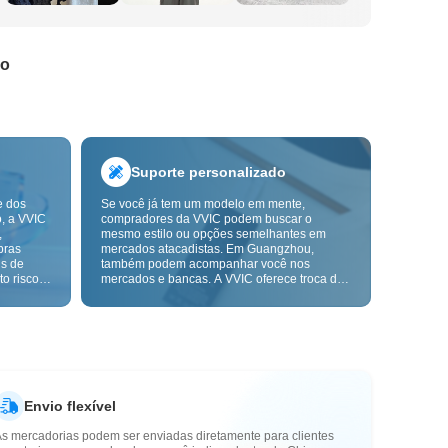
do
Suporte personalizado
e dos
Se você já tem um modelo em mente,
o, a VVIC
compradores da VVIC podem buscar o
,
mesmo estilo ou opções semelhantes em
pras
mercados atacadistas. Em Guangzhou,
ns de
também podem acompanhar você nos
o risco,
mercados e bancas. A VVIC oferece troca de
. A
etiquetas e embalagens, e em breve terá
ça e as
OEM por imagem ou amostra, para tornar
mais
suas compras mais controláveis e alinhadas
s-venda.
ao ritmo do seu negócio.
Envio flexível
As mercadorias podem ser enviadas diretamente para clientes