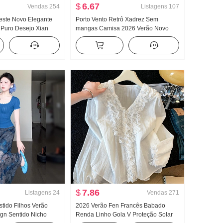
$
6.67
Vendas
254
Listagens
107
este Novo Elegante
Porto Vento Retrô Xadrez Sem
 Puro Desejo Xian
mangas Camisa 2026 Verão Novo
artamento Fivela
Francês Gola V Sem mangas Colete
lha Camiseta Top
Cintura ajustada Efeito emagrecedor
Regata
$
7.86
Listagens
24
Vendas
271
stido Filhos Verão
2026 Verão Fen Francês Babado
gn Sentido Nicho
Renda Linho Gola V Proteção Solar