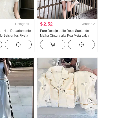
$
2.52
Listagens
3
Vendas
2
Cor Han Departamento
Puro Desejo Leite Doce Suéter de
do Seis grãos Fivela
Malha Cintura alta Poá Meia calça
nga curta Camiseta
Saia curta Para pessoas baixas Han
 Modelo fino Casual
Departamento Dopamina Beleza
bro Roupas
incrível Vestir Pegue Um conjunto
completo