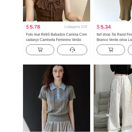
$
5.78
$
5.34
Listagens
229
Foto real Retrô Babados Camisa Com
fart shop Tai Rand Fe
cadarço Camiseta Feminino Verão
Branco Verde oliva La
Recorte vazado Renda Ajustado
Ombro Pit Artigo Vest
Cintura ajustada Curto Top chic
Primavera e verão Ves