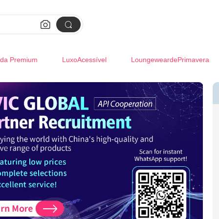


da Premium
LuxoAcessível
LoungeweardePrimavera