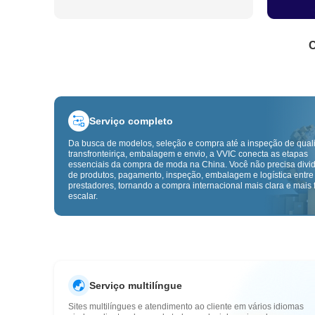
C
Serviço completo
Da busca de modelos, seleção e compra até a inspeção de qual
transfronteiriça, embalagem e envio, a VVIC conecta as etapas
essenciais da compra de moda na China. Você não precisa divid
de produtos, pagamento, inspeção, embalagem e logística entre
prestadores, tornando a compra internacional mais clara e mais f
escalar.
Serviço multilíngue
Sites multilíngues e atendimento ao cliente em vários idiomas