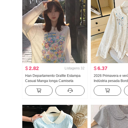
$
2.82
$
6.37
Listagens
32
Han Departamento Grafite Estampa
2026 Primavera e ve
Casual Manga longa Camiseta
Indústria pesada Bor
Proteção Solar Suéter Feminino
Boneca Camisa femin
Primavera e verão Solto Descontraído
Retrô Proteção Solar
Vento frio Sentido Gola redonda Top