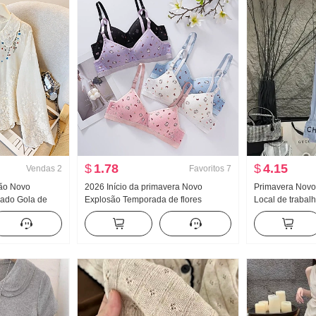
$
1.78
$
4.15
Vendas
2
Favoritos
7
rão Novo
2026 Início da primavera Novo
Primavera Nov
dado Gola de
Explosão Temporada de flores
Local de trabalh
ino Francês
Gatinho Fofo Padrão Dentro Faixa de
Conjunto Femin
 Cardigã
roupa Peito Almofadas Efeito
Listrado Camisa
emagrecedor Coletes feminino
midi Conjunto 