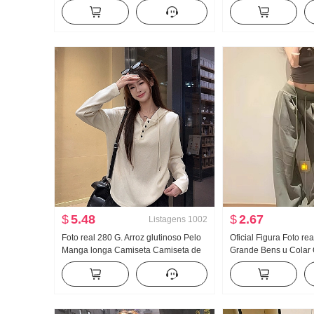
Sem mangas Colete feminino
de seda Ajustado Gol
Ajustado Efeito emagrecedor Modelo
Camiseta Feminino
Curto Camiseta Top
$
5.48
$
2.67
Listagens
1002
Foto real 280 G. Arroz glutinoso Pelo
Oficial Figura Foto re
Manga longa Camiseta Camiseta de
Grande Bens u Colar 
base Feminino Modelo fino Estilo
Fivela Caracteres de 
Primavera e outono Cor sólida Novo
Alça de ombro Largur
Solto Com capuz Top
Arrastar no chão Espo
comprida Conjunto