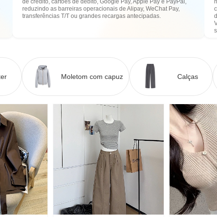
de crédito, cartões de débito, Google Pay, Apple Pay e PayPal,
n
e
reduzindo as barreiras operacionais de Alipay, WeChat Pay,
transferências T/T ou grandes recargas antecipadas.
er
Moletom com capuz
Calças