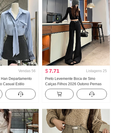
$
7.71
Vendas
56
Listagens
25
o Han Departamento
Preto Levemente Boca de Sino
o Casual Estilo
Calças Filhos 2026 Outono Pernas
ino Elegância
bonitas Deus Calças Cintura alta
 Cintura alta Saia
Supermodelo Calças Ajustado
de duas peças
Elasticidade Casual Boca de sino
Calça social