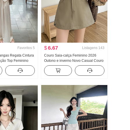
$
6.67
Favoritos
5
Listagens
143
ngas Regata Cintura
Couro Saia-calça Feminino 2026
ação Top Feminino
Outono e inverno Novo Casual Couro
ovo Cintura elástica
Vestido de calça Versátil Saia midi
ual Conjunto de saia
Pele de PU Saia curta Cintura alta A
palavra Saia-calça