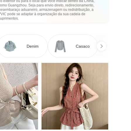
o exterior ou para o local que você indicar dentro da China,
como Guangzhou. Seja para envio direto, redirecionamento,
desembaraço aduaneiro, armazenagem ou redistribuição, a
VVIC pode se adaptar à organização da sua cadeia de
suprimentos.
Denim
Casaco
Ve