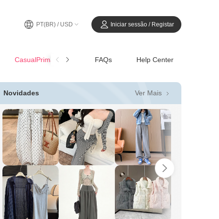
PT(BR) / USD
Iniciar sessão / Registar
CasualPrimavera-Verão
FAQs
Help Center
Ver Mais
Novidades
