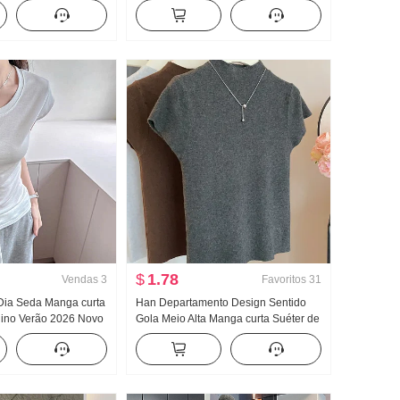
o Efeito
Camisa Manga longa feminina Solto
stido longo Conjunto
Design Sentido Para cima
$
1.78
Vendas
3
Favoritos
31
 Dia Seda Manga curta
Han Departamento Design Sentido
ino Verão 2026 Novo
Gola Meio Alta Manga curta Suéter de
ntro Pegue O fundo do
Malha Feminino Outono 2024 Novo
Voar Manga Top
Cor sólida Versátil Ajustado Efeito
emagrecedor Top