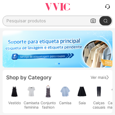
Pesquisar produtos
Shop by Category
Ver mais
Vestido
Camiseta
Conjunto
Camisa
Saia
Calças
Cam
feminina
fashion
casuais
masc