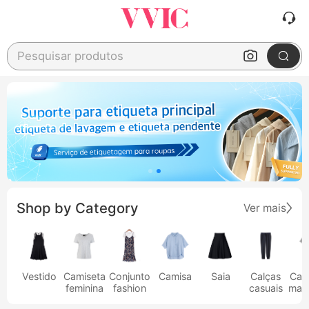
Pesquisar produtos
Shop by Category
Ver mais
Vestido
Camiseta
Conjunto
Camisa
Saia
Calças
Cam
feminina
fashion
casuais
masc