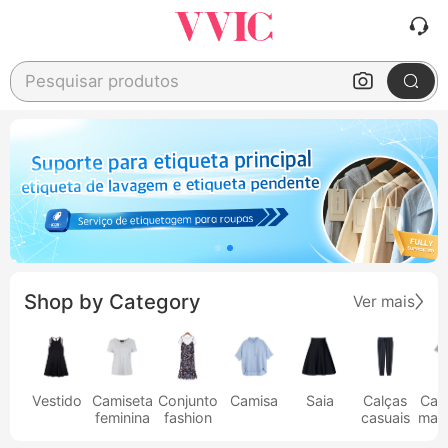
Pesquisar produtos
Shop by Category
Ver mais
Vestido
Camiseta
Conjunto
Camisa
Saia
Calças
Cam
feminina
fashion
casuais
masc