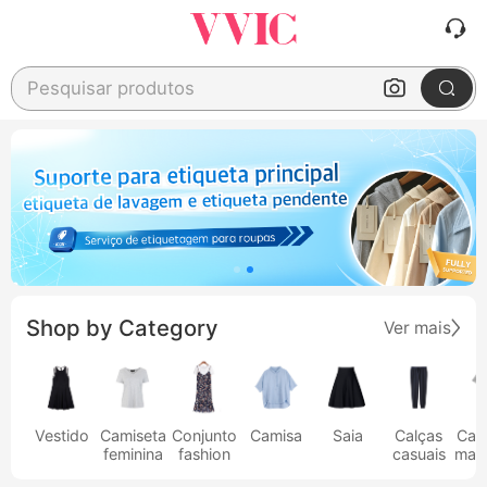
Pesquisar produtos
Shop by Category
Ver mais
Vestido
Camiseta
Conjunto
Camisa
Saia
Calças
Cam
feminina
fashion
casuais
masc