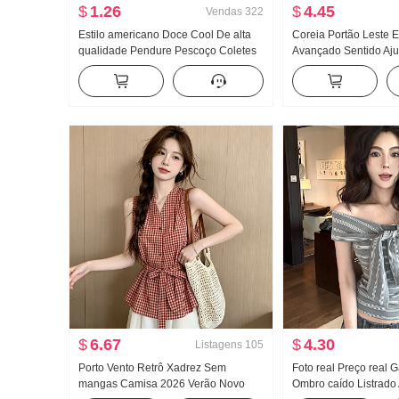
$
1.26
$
4.45
Vendas
322
Estilo americano Doce Cool De alta
Coreia Portão Leste 
qualidade Pendure Pescoço Coletes
Avançado Sentido Aju
feminino Verão Uso externo Dentro
Puro Desejo Vento Mu
Pegue Camiseta de base Garota
flutuante Manga curt
estilosa Malha Tomara que caia Top
Camiseta Top
$
6.67
$
4.30
Listagens
105
Porto Vento Retrô Xadrez Sem
Foto real Preço real G
mangas Camisa 2026 Verão Novo
Ombro caído Listrado