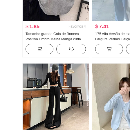
$
1.85
$
7.41
Favoritos
4
Tamanho grande Gola de Boneca
175 Alto Versão de e
Positivo Ombro Malha Manga curta
Largura Pernas Calça
Camiseta Feminino Verão Design
Feminino Primavera 
Sentido Modelo Curto Ajustado
Versátil Listrado Casu
Pequeno Voar Manga Compaixão Top
chão Calças