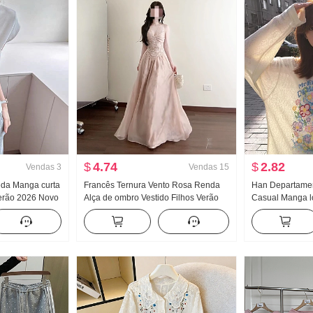
$
4.74
$
2.82
Vendas
3
Vendas
15
Seda Manga curta
Francês Ternura Vento Rosa Renda
Han Departamen
erão 2026 Novo
Alça de ombro Vestido Filhos Verão
Casual Manga l
Pegue O fundo do
2026 Novo À beira-mar Férias
Proteção Solar 
Manga Top
Elegância Vestido longo
Primavera e ver
Vento frio Sent