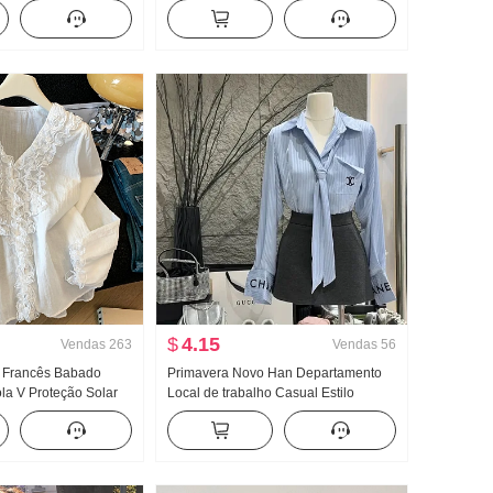
Garota estilosa
de seda Ajustado Gola V Manga curta
Botão Design Sentido
Camiseta Feminino
op
$
4.15
Vendas
263
Vendas
56
 Francês Babado
Primavera Novo Han Departamento
la V Proteção Solar
Local de trabalho Casual Estilo
onga feminina Solto
Conjunto Feminino Elegância
 Para cima
Listrado Camisa Cintura alta Saia
midi Conjunto de duas peças