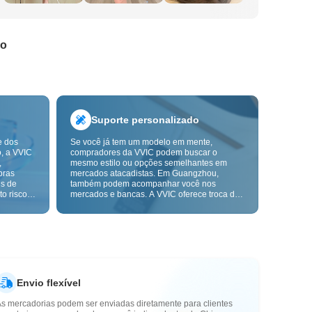
do
Suporte personalizado
e dos
Se você já tem um modelo em mente,
o, a VVIC
compradores da VVIC podem buscar o
,
mesmo estilo ou opções semelhantes em
pras
mercados atacadistas. Em Guangzhou,
ns de
também podem acompanhar você nos
o risco,
mercados e bancas. A VVIC oferece troca de
. A
etiquetas e embalagens, e em breve terá
ça e as
OEM por imagem ou amostra, para tornar
mais
suas compras mais controláveis e alinhadas
s-venda.
ao ritmo do seu negócio.
Envio flexível
As mercadorias podem ser enviadas diretamente para clientes