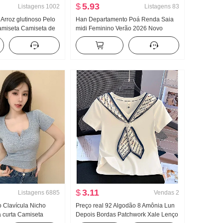
$
5.93
Listagens
1002
Listagens
83
 Arroz glutinoso Pelo
Han Departamento Poá Renda Saia
miseta Camiseta de
midi Feminino Verão 2026 Novo
odelo fino Estilo
Cintura alta Ajustado A palavra Para
ono Cor sólida Novo
pessoas baixas Design Sentido
z Top
Guarda-chuva Saia
$
3.11
Listagens
6885
Vendas
2
o Clavícula Nicho
Preço real 92 Algodão 8 Amônia Lun
curta Camiseta
Depois Bordas Patchwork Xale Lenço