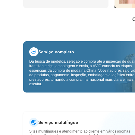
C
Serviço completo
Da busca de modelos, seleção e compra até a inspeção de qual
transfronteiriça, embalagem e envio, a VVIC conecta as etapas
essenciais da compra de moda na China. Você não precisa divid
de produtos, pagamento, inspeção, embalagem e logística entre
prestadores, tornando a compra internacional mais clara e mais f
escalar.
Serviço multilíngue
Sites multilíngues e atendimento ao cliente em vários idiomas