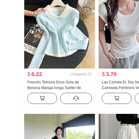
$
6.22
$
3.70
Listagens
22
Francês Ternura Doce Gola de
Lay Corrida Er. Dia 
Boneca Manga longa Suéter de
Camiseta Feminino V
Malha Feminino Avançado Sentido
Frio Sentido Dentro 
Trança Suéter Ajustado Efeito
poço Ajustado Voar 
emagrecedor Top