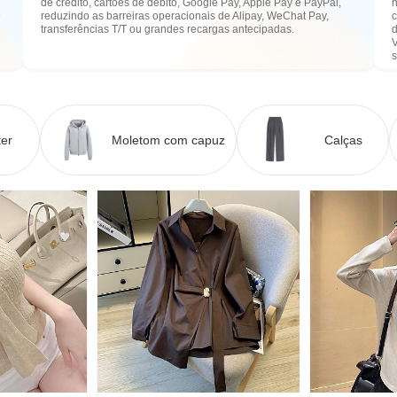
de crédito, cartões de débito, Google Pay, Apple Pay e PayPal,
n
e
reduzindo as barreiras operacionais de Alipay, WeChat Pay,
transferências T/T ou grandes recargas antecipadas.
er
Moletom com capuz
Calças