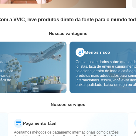
om a VVIC, leve produtos direto da fonte para o mundo to
Nossas vantagens
Menos risco
idade
Com anos de dados sobre qualidad
lojistas, taxa de envio e cumpriment
ir busca
seleciona, dentro de todo o catálogo
 vários
produtos mais adequados para com
ácil de
internacionais. Assim, você evita ite
baixa qualidade, baixa entrega ou alt
com um fornecimento mais confiável
inspeção de qualidade transfronteiri
etiquetas de origem reduzem ainda 
riscos de qualidade, alfândega e pó
Nossos serviços
Pagamento fácil
Aceitamos métodos de pagamento internacionais como cartões