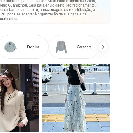
o exterior ou para o local que você indicar dentro da China,
como Guangzhou. Seja para envio direto, redirecionamento,
desembaraço aduaneiro, armazenagem ou redistribuição, a
VVIC pode se adaptar à organização da sua cadeia de
suprimentos.
Denim
Casaco
Ve