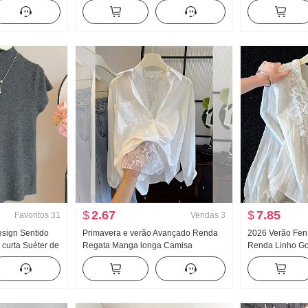
eminino
jeans Solto Largura Pernas Casual
Feminino Verão 
recedor Modelo
Calças
Apertado Novo 
Modelo Curto T
$
2.67
$
7.85
Favoritos
31
Vendas
3
sign Sentido
Primavera e verão Avançado Renda
2026 Verão Fen
 curta Suéter de
Regata Manga longa Camisa
Renda Linho Go
no 2024 Novo
feminino Solto Conjunto de duas
Camisa Manga l
ustado Efeito
peças Doce Fresco
Design Sentido