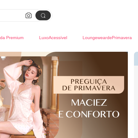


da Premium
LuxoAcessível
LoungeweardePrimavera