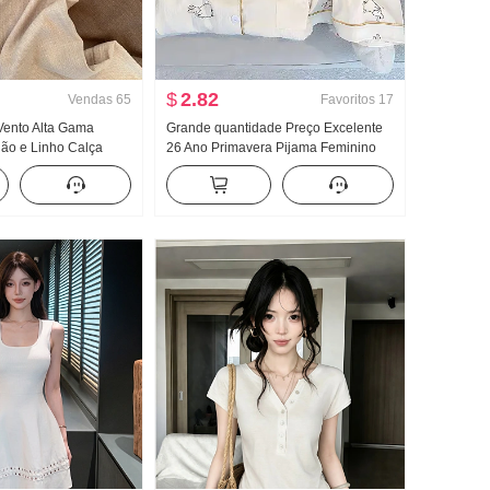
$
2.82
Vendas
65
Favoritos
17
Vento Alta Gama
Grande quantidade Preço Excelente
dão e Linho Calça
26 Ano Primavera Pijama Feminino
o Primavera Verão
Novo Nuvens Algodão Manga longa
o Efeito emagrecedor
Pequeno Gola Polo Roupas para
as retas
casa Conjunto Transmissão ao vivo
Alto Produtos