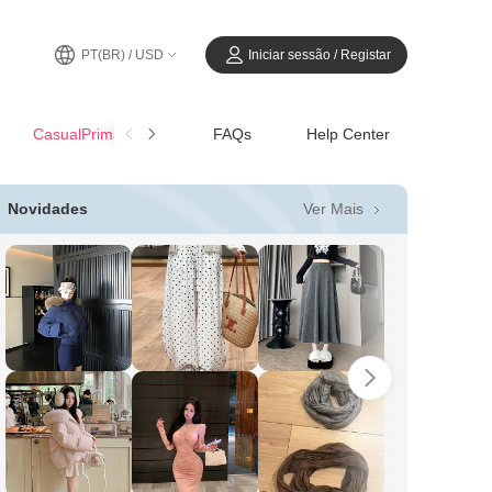
PT(BR) / USD
Iniciar sessão / Registar
CasualPrimavera-Verão
FAQs
Help Center
Ver Mais
Novidades
