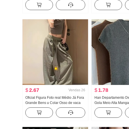
Francês Gola V Sem mangas Colete
Sem mangas Colete f
Cintura ajustada Efeito emagrecedor
Ajustado Efeito emag
Regata
Curto Camiseta Top
$
2.67
$
1.78
Vendas
26
Oficial Figura Foto real Médio Já Fora
Han Departamento De
Grande Bens u Colar Osso de vaca
Gola Meio Alta Manga
Fivela Caracteres de trabalho Regata
Malha Feminino Outo
Alça de ombro Largura Pernas
Cor sólida Versátil Aj
Arrastar no chão Esporte Calça
emagrecedor Top
comprida Conjunto