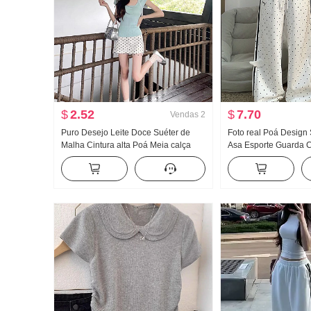
$
2.52
$
7.70
Vendas
2
Puro Desejo Leite Doce Suéter de
Foto real Poá Design 
Malha Cintura alta Poá Meia calça
Asa Esporte Guarda 
Saia curta Para pessoas baixas Han
Novo Luz A. Vento Sol
Departamento Dopamina Beleza
emagrecedor Calça c
incrível Vestir Pegue Um conjunto
completo