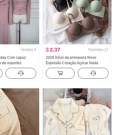
$
2.37
Vendas
6
Favoritos
17
llday Com capuz
2026 Início da primavera Novo
o de esportes
Explosão Coração Açúcar Nada
vera Ombro de Fora
Marcas Dentro Faixa de roupa Peito
oca de sino Conjunto
Almofadas Efeito emagrecedor
Coletes feminino