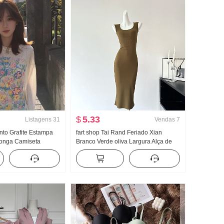
$
5.33
Listagens
31
Vendas
7
to Grafite Estampa
fart shop Tai Rand Feriado Xian
onga Camiseta
Branco Verde oliva Largura Alça de
Suéter Feminino
Ombro Pit Artigo Vestido feminino
ão Solto Descontraído
Primavera e verão Vestido longo
ido Gola redonda Top