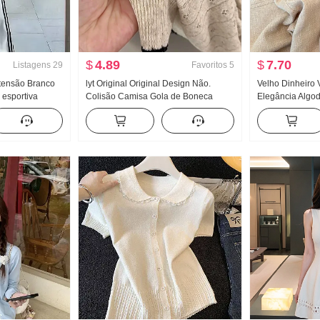
$
4.89
$
7.70
Listagens
29
Favoritos
5
xtensão Branco
lyt Original Original Design Não.
Velho Dinheiro 
 esportiva
Colisão Camisa Gola de Boneca
Elegância Algo
e outono Novo
Malha Top Feminino Verão Novo
casual Feminin
al Arrastar no
Efeito emagrecedor Versátil
2026 Novo Solt
Leve e fino Calç