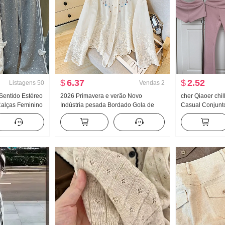
$
6.37
$
2.52
Listagens
50
Vendas
2
Sentido Estéreo
2026 Primavera e verão Novo
cher Qiaoer chi
Calças Feminino
Indústria pesada Bordado Gola de
Casual Conjunt
to Reto Efeito
Boneca Camisa feminino Francês
Feminino Prima
asual
Retrô Proteção Solar Cardigã
Casaco Calça b
de três peças