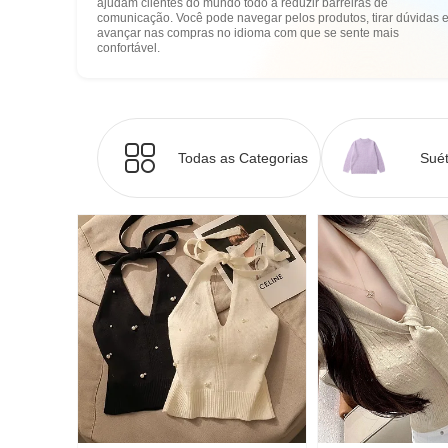
ajudam clientes do mundo todo a reduzir barreiras de
comunicação. Você pode navegar pelos produtos, tirar dúvidas 
avançar nas compras no idioma com que se sente mais
confortável.
Todas as Categorias
Suét