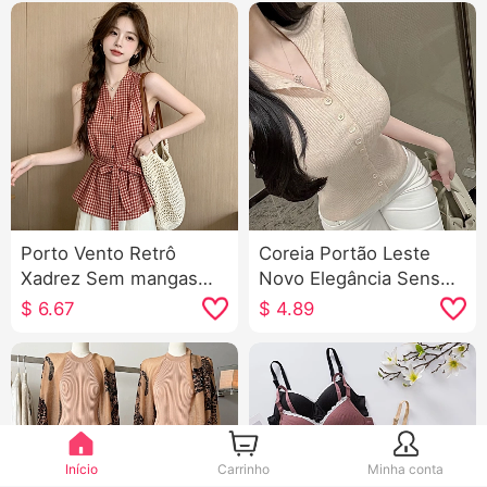
Porto Vento Retrô
Coreia Portão Leste
Xadrez Sem mangas
Novo Elegância Sensual
Camisa 2026 Verão
Ajustado Xian Corpo
$
6.67
$
4.89
Novo Francês Gola V
Mulher Botão único
Sem mangas Colete
Sem mangas Malha
Cintura ajustada Efeito
Camiseta Top
emagrecedor Regata
Início
Carrinho
Minha conta