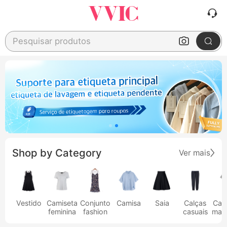
Pesquisar produtos
Shop by Category
Ver mais
Vestido
Camiseta
Conjunto
Camisa
Saia
Calças
Cam
feminina
fashion
casuais
masc