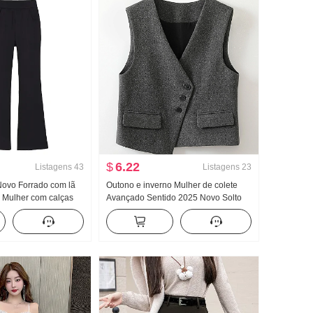
$
6.22
Listagens
43
Listagens
23
Novo Forrado com lã
Outono e inverno Mulher de colete
 Mulher com calças
Avançado Sentido 2025 Novo Solto
as Temporada de
Gola V Regata Irregular Gás
o Chenille Levemente
estrangeiro Na moda Uso externo
lças Filhos
Coletinho Estilo