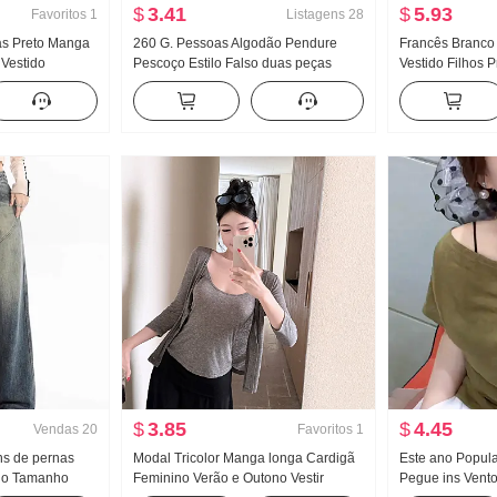
$
3.41
$
5.93
Favoritos
1
Listagens
28
xas Preto Manga
260 G. Pessoas Algodão Pendure
Francês Branco
 Vestido
Pescoço Estilo Falso duas peças
Vestido Filhos 
rada de outono
Tomara que caia Coletes feminino
Xiaoxiang Ternu
ourado Ajustado
Garota estilosa Roupa Verão Design
longo
Sentido Nicho pequeno Top
$
3.85
$
4.45
Vendas
20
Favoritos
1
ns de pernas
Modal Tricolor Manga longa Cardigã
Este ano Popula
rdo Tamanho
Feminino Verão e Outono Vestir
Pegue ins Vent