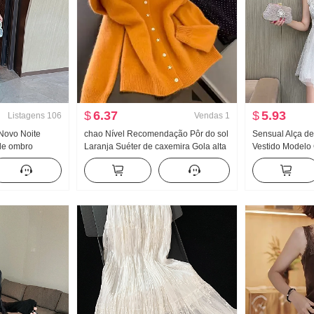
$
6.37
$
5.93
Listagens
106
Vendas
1
 Novo Noite
chao Nível Recomendação Pôr do sol
Sensual Alça d
de ombro
Laranja Suéter de caxemira Gola alta
Vestido Modelo
Pé Vestido de
Suéter Casaco feminino Outono e
Ombro de Fora 
inverno Aquecimento Macio Ceroso
Cintura alta Ves
Malha Cardigã