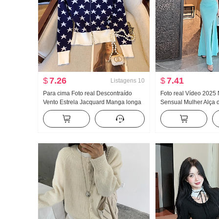
$
7.26
$
7.41
Listagens
10
Para cima Foto real Descontraído
Foto real Vídeo 2025
Vento Estrela Jacquard Manga longa
Sensual Mulher Alça 
Suéter de Malha Feminino Modelos
Decotado Vestido Mu 
de outono e inverno Duplo Zíper
Gala
Cardigã Design Sentido Chapéu
Camisa