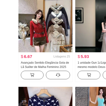
$
6.67
$
5.93
Listagens
25
Avançado Sentido Elegância Gola de
1 unidade Gun 1z1zg
Lã Suéter de Malha Feminino 2025
mesmo modelo Deus d
Outono e inverno Novo Ajustado
Alta qualidade Rega
Efeito emagrecedor Trança Manga
tempo Sentido Tule Ve
longa Dentro Pick-in Roupas Estilo
Vestir 2 Conjunto de 