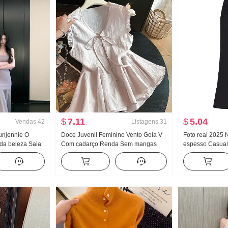
$
7.11
$
5.04
Vendas
42
Listagens
31
unjennie O
Doce Juvenil Feminino Vento Gola V
Foto real 2025 
a beleza Saia
Com cadarço Renda Sem mangas
espesso Casual
ta Ao mesmo
Camisa de boneca Feminino Verão
de pernas larg
stido Pilha
Design Sentido Solto A palavra Folha
outono e invern
peças
de lótus Saias Regata
Boca de Sino Ca