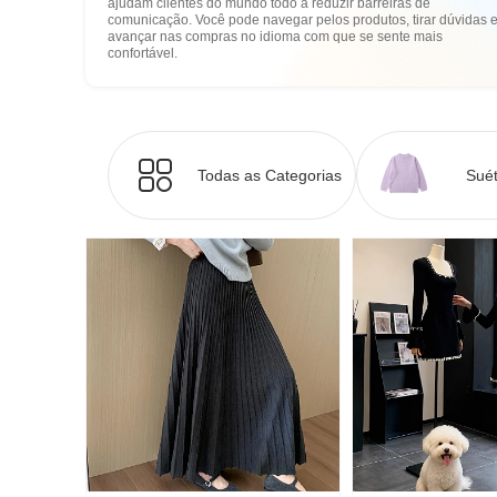
ajudam clientes do mundo todo a reduzir barreiras de
comunicação. Você pode navegar pelos produtos, tirar dúvidas 
avançar nas compras no idioma com que se sente mais
confortável.
Todas as Categorias
Suét