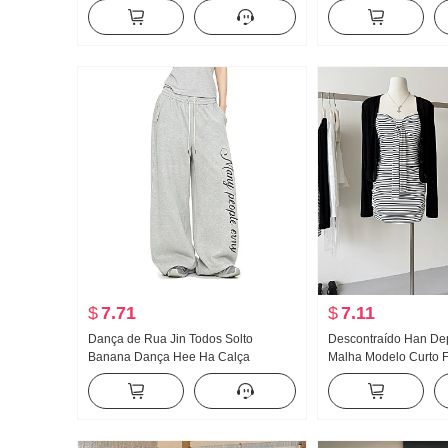
vison Camisola de malha Conjunto
grande Efeito emagre
Socialite Elegância Saia justa Saia
Corpo Vestir Pegue Ci
midi Conjunto de duas peças
Calças retas
$
7.71
$
7.11
Dança de Rua Jin Todos Solto
Descontraído Han De
Banana Dança Hee Ha Calça
Malha Modelo Curto 
esportiva Feminino Solto Bombear
Suéter Frio Sentido F
Corda Estilo americano Urbano
Listrado Ajustado Sai
Branco Cinza Calça casual