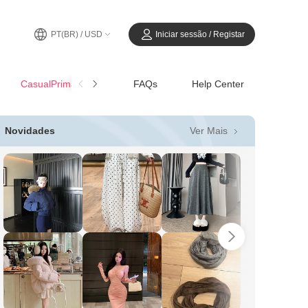
PT(BR) / USD
Iniciar sessão / Registar
CasualPrimavera-Verão
FAQs
Help Center
Ver Mais
Novidades
