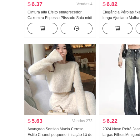
$
6.37
$
6.82
Vendas
4
Cintura alta Efeito emagrecedor
Elegância Pérolas fi
Caxemira Espesso Plissado Saia midi
longa Ajustado Malha
2025 Outono Novo Estilo coreano
feminino 2026 Tempo
Versátil Casual Estilo feminino Vento
e inverno Mil Vento d
Guarda-chuva Saia
A palavra Saia curta
$
5.63
$
6.22
Vendas
273
Avançado Sentido Macio Ceroso
2024 Novo Retrô Jea
Estilo Chanel pequeno Imitação Lã de
largas Filhos Mm go