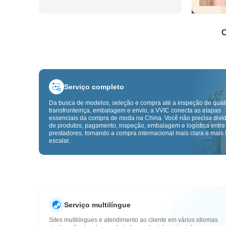
C
Serviço completo
Da busca de modelos, seleção e compra até a inspeção de qual
transfronteiriça, embalagem e envio, a VVIC conecta as etapas
essenciais da compra de moda na China. Você não precisa divid
de produtos, pagamento, inspeção, embalagem e logística entre
prestadores, tornando a compra internacional mais clara e mais f
escalar.
Serviço multilíngue
Sites multilíngues e atendimento ao cliente em vários idiomas