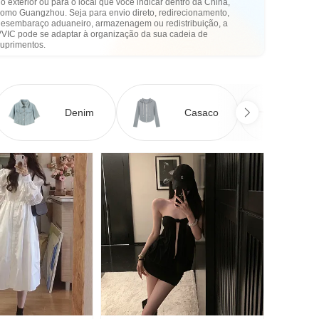
o exterior ou para o local que você indicar dentro da China,
como Guangzhou. Seja para envio direto, redirecionamento,
desembaraço aduaneiro, armazenagem ou redistribuição, a
VVIC pode se adaptar à organização da sua cadeia de
suprimentos.
Denim
Casaco
Ve