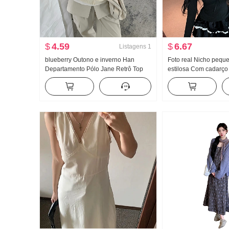
$
4.59
$
6.67
Listagens
1
blueberry Outono e inverno Han
Foto real Nicho pequ
Departamento Pólo Jane Retrô Top
estilosa Com cadarç
Suéter de Malha Cor sólida Pacote
Cachecol Gola redon
Fivela Doce Dopamina
Ajustado Dentro Pick
Cintura alta Saia de b