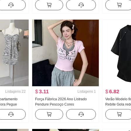
cedor Pêra Tipo
Pegue Conjunto Modelo fino Cardigã
Estilo coreano
ntura alta
Colete de suspensórios Top Conjunto
Efeito emagrece
de duas peças
Ombro de Fora 
$
3.11
$
6.82
Listagens
22
Listagens
1
partamento
Força Fábrica 2026 Ano Listrado
Verão Modelo fi
Fora Pegue
Pendure Pescoço Cores
Rebite Gola re
ino Cardigã
Contrastantes u Colar Manga curta
Camiseta Mascul
a de alça
Falso duas peças Top Feminino
americano Desig
Garota estilosa Ajustado Efeito
Bordado Meia m
emagrecedor Camiseta