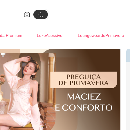


da Premium
LuxoAcessível
LoungeweardePrimavera