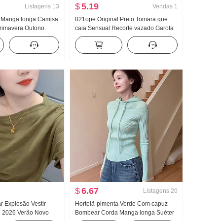
$
5.19
Listagens
13
Vendas
1
 Manga longa Camisa
021ope Original Preto Tomara que
Primavera Outono
caia Sensual Recorte vazado Garota
ra Vento Vestido
estilosa Saia lápis Acetato Dia Seda
Modelo Curto Vestido
$
6.67
Listagens
20
r Explosão Vestir
Hortelã-pimenta Verde Com capuz
o 2026 Verão Novo
Bombear Corda Manga longa Suéter