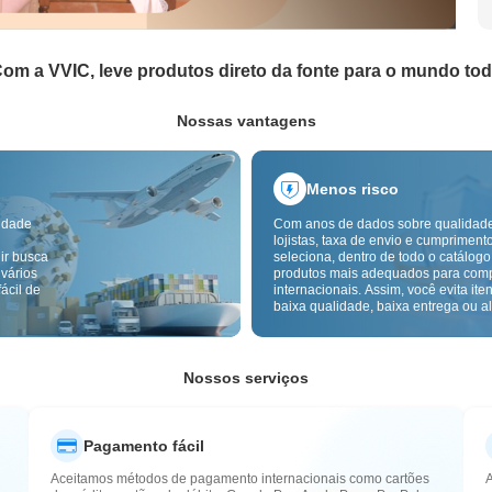
om a VVIC, leve produtos direto da fonte para o mundo to
Nossas vantagens
Menos risco
idade
Com anos de dados sobre qualidad
lojistas, taxa de envio e cumpriment
ir busca
seleciona, dentro de todo o catálogo
 vários
produtos mais adequados para com
ácil de
internacionais. Assim, você evita ite
baixa qualidade, baixa entrega ou alt
com um fornecimento mais confiável
inspeção de qualidade transfronteiri
etiquetas de origem reduzem ainda 
riscos de qualidade, alfândega e pó
Nossos serviços
Pagamento fácil
Aceitamos métodos de pagamento internacionais como cartões