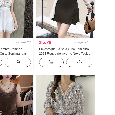
$
5.78
Listagens
27
Listagens
186
e ombro Pompón
Em estoque Lã Saia curta Feminino
 Curto Sem mangas
2024 Roupa de inverno Novo Tecido
Alta Gama Festa
de lã Saia em A Cintura alta
tido de Gala Saia
Antivazamento Shorts Plissado Saia
média Feminino