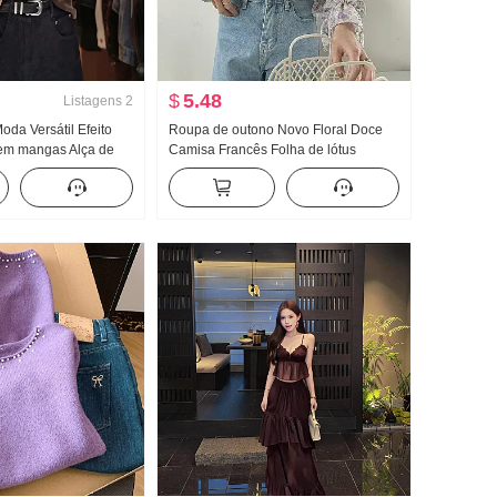
$
5.48
Listagens
2
oda Versátil Efeito
Roupa de outono Novo Floral Doce
em mangas Alça de
Camisa Francês Folha de lótus
 Primavera e verão
Design Sentido Nicho pequeno
queno Avançado
Manga longa Porto Vento Commuting
de suspensórios Estilo
Top Blusa chiffon