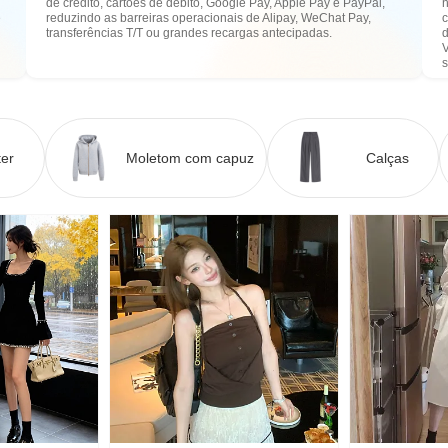
de crédito, cartões de débito, Google Pay, Apple Pay e PayPal,
n
e
reduzindo as barreiras operacionais de Alipay, WeChat Pay,
transferências T/T ou grandes recargas antecipadas.
er
Moletom com capuz
Calças