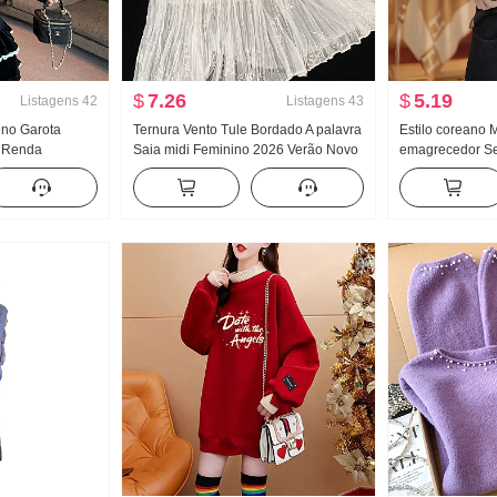
$
7.26
$
5.19
Listagens
42
Listagens
43
eno Garota
Ternura Vento Tule Bordado A palavra
Estilo coreano M
o Renda
Saia midi Feminino 2026 Verão Novo
emagrecedor S
da Renda
Solto Efeito emagrecedor A palavra
ombro Top 2026
-in Roupas
Comprimento Médio Saia
Novo Nicho pe
olo
Sentido Colete 