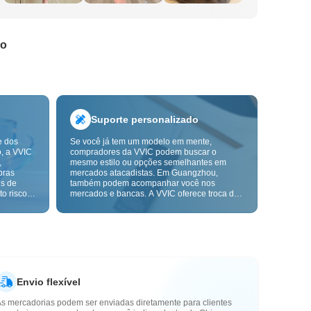
do
Suporte personalizado
e dos
Se você já tem um modelo em mente,
o, a VVIC
compradores da VVIC podem buscar o
,
mesmo estilo ou opções semelhantes em
pras
mercados atacadistas. Em Guangzhou,
ns de
também podem acompanhar você nos
o risco,
mercados e bancas. A VVIC oferece troca de
. A
etiquetas e embalagens, e em breve terá
ça e as
OEM por imagem ou amostra, para tornar
mais
suas compras mais controláveis e alinhadas
s-venda.
ao ritmo do seu negócio.
Envio flexível
As mercadorias podem ser enviadas diretamente para clientes