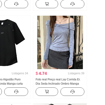
 Redução da idade
Suéter de Malha Feminino Inverno
dor Inclinado Colar
Vestir Pegue Ajustado Cintura
Manga curta Camiseta
ajustada Pode Uso externo Dentro
Pick-in Roupas
$
4.74
Listagens
34
Listagens
39
no Algodão Puro
Foto real Preço real Lay Corrida Er.
donda Manga curta
Dia Seda Inclinado Ombro Manga
ino Tendência Estilo
longa Camiseta Feminino Outono
n Sentido Solto
Camiseta de base Avançado Sentido
anga t
Ajustado Efeito emagrecedor Garota
estilosa