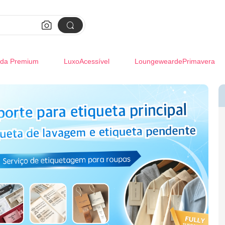


da Premium
LuxoAcessível
LoungeweardePrimavera