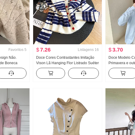
$
7.26
$
3.70
Favoritos
5
Listagens
16
Design Não.
Doce Cores Contrastantes Imitação
Doce Modelo Cu
 de Boneca
Vison Lã Hanging Flor Listrado Suéter
Primavera e ou
Verão Novo
Efeito emagrecedor Gola V Gola Polo
Novo Fora Pegue
rsátil
Renda Malha Cardigã
chic Este ano P
Casaco