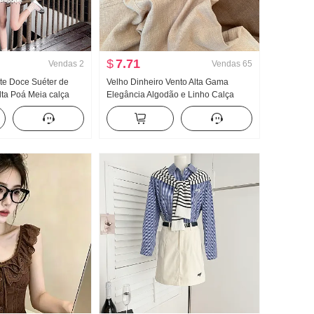
$
7.71
Vendas
2
Vendas
65
te Doce Suéter de
Velho Dinheiro Vento Alta Gama
lta Poá Meia calça
Elegância Algodão e Linho Calça
 pessoas baixas Han
casual Feminino Primavera Verão
Dopamina Beleza
2026 Novo Solto Efeito emagrecedor
 Pegue Um conjunto
Leve e fino Calças retas