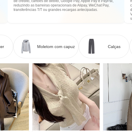
de crédito, cartões de débito, Google Pay, Apple Pay e PayPal,
n
e
reduzindo as barreiras operacionais de Alipay, WeChat Pay,
transferências T/T ou grandes recargas antecipadas.
er
Moletom com capuz
Calças