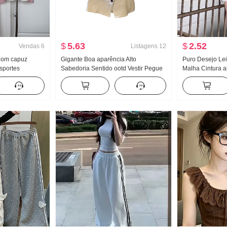
$
5.63
$
2.52
Vendas
6
Listagens
12
 Com capuz
Gigante Boa aparência Alto
Puro Desejo Lei
sportes
Sabedoria Sentido ootd Vestir Pegue
Malha Cintura a
Ombro de Fora
Um conjunto completo 2026 Novo
Saia curta Para
 sino Conjunto
Irregular Jeans Saia Mulher Verão
Departamento 
Conjunto
incrível Vestir
completo