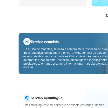
C
Serviço completo
Da busca de modelos, seleção e compra até a inspeção de qual
transfronteiriça, embalagem e envio, a VVIC conecta as etapas
essenciais da compra de moda na China. Você não precisa divid
de produtos, pagamento, inspeção, embalagem e logística entre
prestadores, tornando a compra internacional mais clara e mais f
escalar.
Serviço multilíngue
Sites multilíngues e atendimento ao cliente em vários idiomas