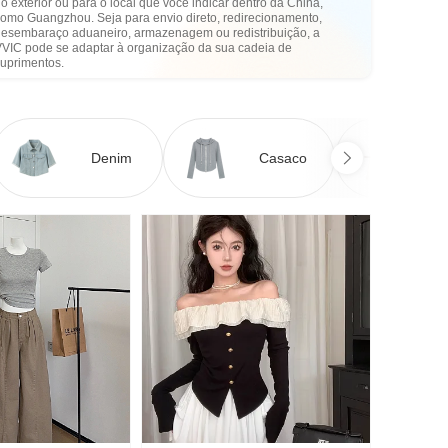
o exterior ou para o local que você indicar dentro da China,
como Guangzhou. Seja para envio direto, redirecionamento,
desembaraço aduaneiro, armazenagem ou redistribuição, a
VVIC pode se adaptar à organização da sua cadeia de
suprimentos.
Denim
Casaco
Ve