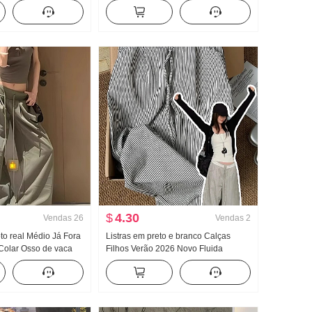
Conjunto de duas
Verão Novo Han Departamento Falso
sco
duas peças Efeito emagrecedor Xale
Top
$
4.30
Vendas
26
Vendas
2
oto real Médio Já Fora
Listras em preto e branco Calças
Colar Osso de vaca
Filhos Verão 2026 Novo Fluida
es de trabalho Regata
Pingente Sentido Velho Dinheiro
Largura Pernas
Vento Calças Para pessoas baixas
o Esporte Calça
Descontraído Vento Calças de perna
nto
larga