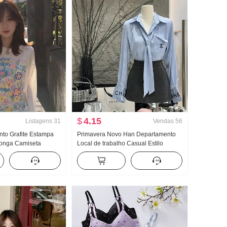
$
4.15
Listagens
31
Vendas
56
to Grafite Estampa
Primavera Novo Han Departamento
onga Camiseta
Local de trabalho Casual Estilo
Suéter Feminino
Conjunto Feminino Elegância
ão Solto Descontraído
Listrado Camisa Cintura alta Saia
ido Gola redonda Top
midi Conjunto de duas peças