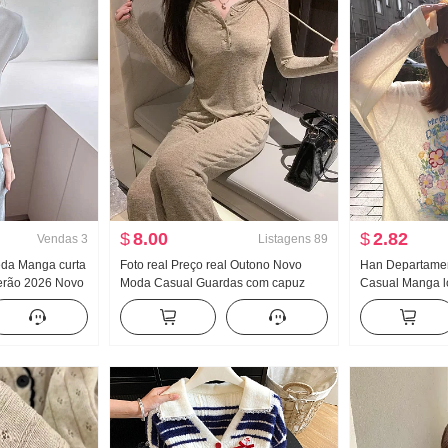
$
8.00
$
2.82
Vendas
3
Listagens
89
Seda Manga curta
Foto real Preço real Outono Novo
Han Departamen
erão 2026 Novo
Moda Casual Guardas com capuz
Casual Manga l
Pegue O fundo do
Guarda Calças Efeito emagrecedor
Proteção Solar 
Manga Top
Conjunto Conjunto de esportes
Primavera e ver
Feminino Estilo
Vento frio Sent