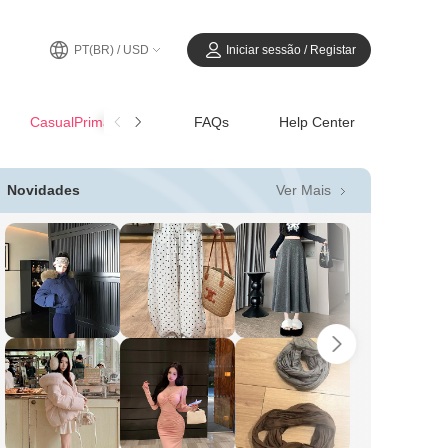
PT(BR) / USD
Iniciar sessão / Registar
CasualPrimavera-Verão
FAQs
Help Center
Ver Mais
Novidades
