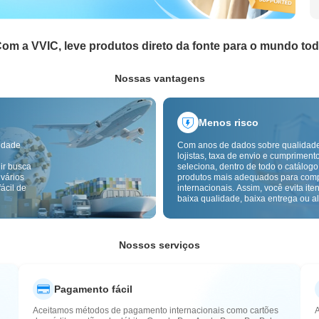
om a VVIC, leve produtos direto da fonte para o mundo to
Nossas vantagens
Menos risco
idade
Com anos de dados sobre qualidad
lojistas, taxa de envio e cumpriment
ir busca
seleciona, dentro de todo o catálogo
 vários
produtos mais adequados para com
ácil de
internacionais. Assim, você evita ite
baixa qualidade, baixa entrega ou alt
com um fornecimento mais confiável
inspeção de qualidade transfronteiri
etiquetas de origem reduzem ainda 
riscos de qualidade, alfândega e pó
Nossos serviços
Pagamento fácil
Aceitamos métodos de pagamento internacionais como cartões