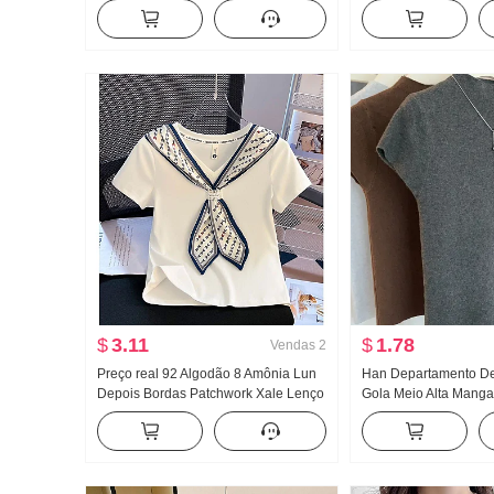
Francês Gola V Sem mangas Colete
Cintura alta Ajustado 
Cintura ajustada Efeito emagrecedor
pessoas baixas Desig
Regata
Guarda-chuva Saia
$
3.11
$
1.78
Vendas
2
Preço real 92 Algodão 8 Amônia Lun
Han Departamento De
Depois Bordas Patchwork Xale Lenço
Gola Meio Alta Manga
de seda Ajustado Gola V Manga curta
Malha Feminino Outo
Camiseta Feminino
Cor sólida Versátil Aj
emagrecedor Top