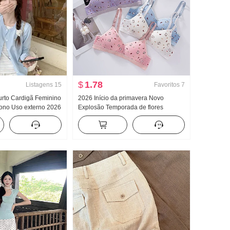
$
1.78
Listagens
15
Favoritos
7
rto Cardigã Feminino
2026 Início da primavera Novo
tono Uso externo 2026
Explosão Temporada de flores
 Início do outono
Gatinho Fofo Padrão Dentro Faixa de
opular De Malha
roupa Peito Almofadas Efeito
emagrecedor Coletes feminino