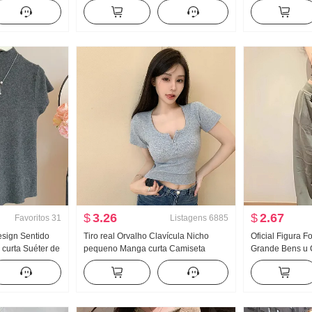
A palavra Para
Camisa Manga longa feminina Solto
feminino Solto 
n Sentido
Design Sentido Para cima
peças Doce Fre
$
3.26
$
2.67
Favoritos
31
Listagens
6885
sign Sentido
Tiro real Orvalho Clavícula Nicho
Oficial Figura F
 curta Suéter de
pequeno Manga curta Camiseta
Grande Bens u 
no 2024 Novo
Feminino Verão Garota estilosa
Fivela Caracter
ustado Efeito
Apertado Novo Botão Design Sentido
Alça de ombro 
Modelo Curto Top
Arrastar no chã
comprida Conju