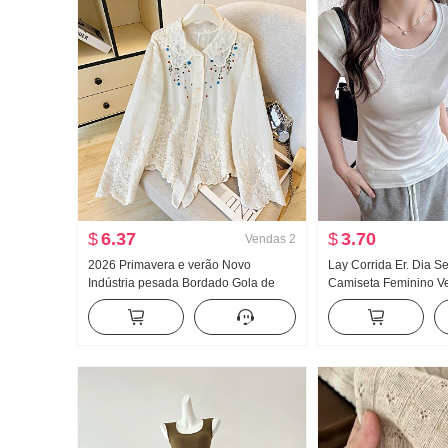
$
6.37
$
3.70
Vendas
2
2026 Primavera e verão Novo
Lay Corrida Er. Dia 
Indústria pesada Bordado Gola de
Camiseta Feminino V
Boneca Camisa feminino Francês
Frio Sentido Dentro 
Retrô Proteção Solar Cardigã
poço Ajustado Voar 