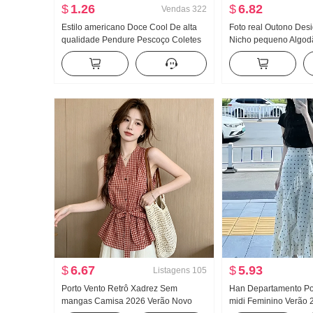
$
1.26
$
6.82
Vendas
322
Estilo americano Doce Cool De alta
Foto real Outono Des
qualidade Pendure Pescoço Coletes
Nicho pequeno Algod
feminino Verão Uso externo Dentro
Decoração Cintura aju
Pegue Camiseta de base Garota
emagrecedor Solto M
estilosa Malha Tomara que caia Top
Camisa Top feminino
$
6.67
$
5.93
Listagens
105
Porto Vento Retrô Xadrez Sem
Han Departamento P
mangas Camisa 2026 Verão Novo
midi Feminino Verão