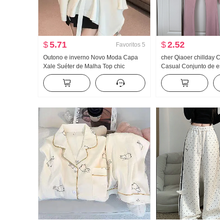
$
5.71
$
2.52
Favoritos
5
Outono e inverno Novo Moda Capa
cher Qiaoer chillday
Xale Suéter de Malha Top chic
Casual Conjunto de e
Relaxamento Sentido Ambiente
Feminino Primavera 
Sentido Reunião Uso externo Casaco
Casaco Calça boca de
de camisola
de três peças