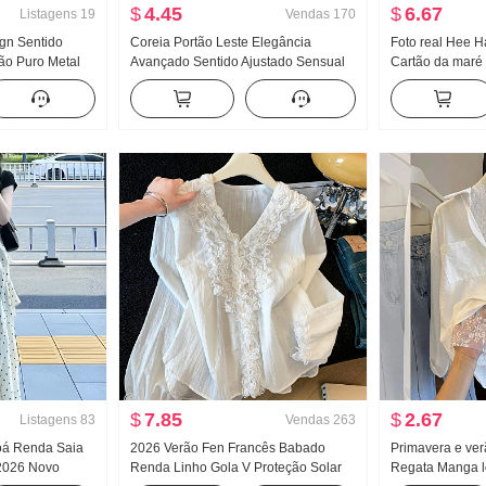
$
4.45
$
6.67
Listagens
19
Vendas
170
ign Sentido
Coreia Portão Leste Elegância
Foto real Hee H
ão Puro Metal
Avançado Sentido Ajustado Sensual
Cartão da maré
stada Efeito
Puro Desejo Vento Mulher Fita
jeans Solto Lar
anga longa
flutuante Manga curta Malha
Calças
Camiseta Top
$
7.85
$
2.67
Listagens
83
Vendas
263
oá Renda Saia
2026 Verão Fen Francês Babado
Primavera e ve
 2026 Novo
Renda Linho Gola V Proteção Solar
Regata Manga 