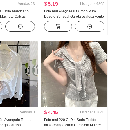
$
5.19
Vendas
23
Listagens
6865
a Estilo americano
Foto real Preço real Outono Puro
 Machete Calças
Desejo Sensual Garota estilosa Vento
gura Pernas Casual
Francês Ombro caído Manga longa
Camiseta Feminino Babados Cintura
ajustada Top
$
4.45
Vendas
3
Listagens
1048
rão Avançado Renda
Foto real 220 G. Dia Seda Tecido
longa Camisa
misto Manga curta Camiseta Mulher