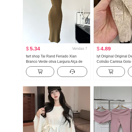
$
5.34
$
4.89
Vendas
7
fart shop Tai Rand Feriado Xian
lyt Original Original 
Branco Verde oliva Largura Alça de
Colisão Camisa Gola
Ombro Pit Artigo Vestido feminino
Malha Top Feminino 
Primavera e verão Vestido longo
Efeito emagrecedor Ve