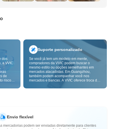
do
Suporte personalizado
e dos
Se você já tem um modelo em mente,
o, a VVIC
compradores da VVIC podem buscar o
,
mesmo estilo ou opções semelhantes em
pras
mercados atacadistas. Em Guangzhou,
ns de
também podem acompanhar você nos
o risco,
mercados e bancas. A VVIC oferece troca de
. A
etiquetas e embalagens, e em breve terá
ça e as
OEM por imagem ou amostra, para tornar
mais
suas compras mais controláveis e alinhadas
s-venda.
ao ritmo do seu negócio.
Envio flexível
As mercadorias podem ser enviadas diretamente para clientes