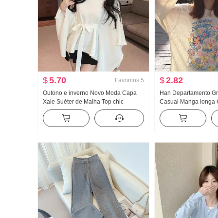
$
5.70
$
2.82
Favoritos
5
Outono e inverno Novo Moda Capa
Han Departamento Gr
Xale Suéter de Malha Top chic
Casual Manga longa 
Relaxamento Sentido Ambiente
Proteção Solar Suéte
Sentido Reunião Uso externo Casaco
Primavera e verão So
de camisola
Vento frio Sentido Go