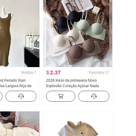
$
2.37
Vendas
7
Favoritos
17
and Feriado Xian
2026 Início da primavera Novo
iva Largura Alça de
Explosão Coração Açúcar Nada
 Vestido feminino
Marcas Dentro Faixa de roupa Peito
ão Vestido longo
Almofadas Efeito emagrecedor
Coletes feminino