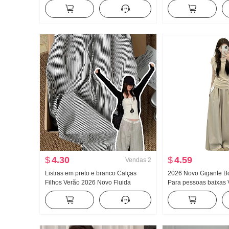
jeans Solto Largura Pernas Casual
feminino Solto Conju
Calças
peças Doce Fresco
$
4.30
$
4.59
Vendas
2
Listras em preto e branco Calças
2026 Novo Gigante B
Filhos Verão 2026 Novo Fluida
Para pessoas baixas 
Pingente Sentido Velho Dinheiro
conjunto completo Ma
Vento Calças Para pessoas baixas
Camiseta Feminino V
Descontraído Vento Calças de perna
Comprimento da pern
larga
Conjunto de duas pe