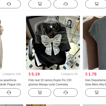
nto de duas
Camisa Manga longa feminina Solto
de seda Ajustad
Design Sentido Para cima
Camiseta Femin
$
5.19
$
1.78
Listagens
249
Listagens
35
oa aparência
Foto real 32 ramos Duplo Fio 230
Han Departamen
Vestir Pegue Um
gramas Manga curta Camiseta
Gola Meio Alta 
nga curta
Feminino Verão 2026 Estilo coreano
Malha Feminino
erão Largura
Espinho Bordado Estilo Gola redonda
Cor sólida Versá
a Calças
Top Tamanho grande Mulher
emagrecedor T
ças