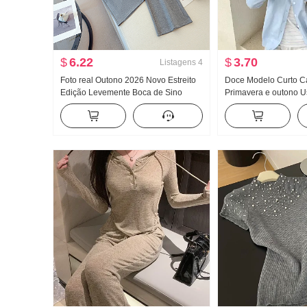
$
6.22
$
3.70
Listagens
4
Foto real Outono 2026 Novo Estreito
Doce Modelo Curto C
Edição Levemente Boca de Sino
Primavera e outono U
Mulher com calças de pernas largas
Novo Fora Pegue Iníc
Fluida Sentido Reto Ioga Casual
chic Este ano Popula
Esporte Guarda Calças Filhos
Casaco