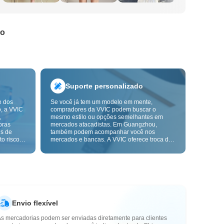
do
Suporte personalizado
e dos
Se você já tem um modelo em mente,
o, a VVIC
compradores da VVIC podem buscar o
,
mesmo estilo ou opções semelhantes em
pras
mercados atacadistas. Em Guangzhou,
ns de
também podem acompanhar você nos
o risco,
mercados e bancas. A VVIC oferece troca de
. A
etiquetas e embalagens, e em breve terá
ça e as
OEM por imagem ou amostra, para tornar
mais
suas compras mais controláveis e alinhadas
s-venda.
ao ritmo do seu negócio.
Envio flexível
As mercadorias podem ser enviadas diretamente para clientes