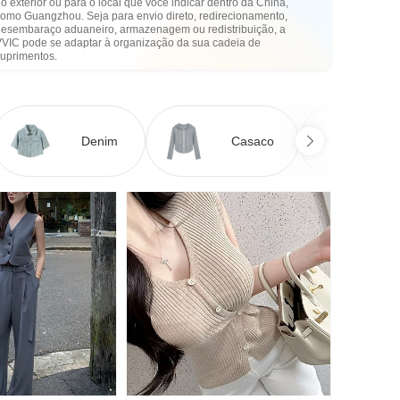
o exterior ou para o local que você indicar dentro da China,
como Guangzhou. Seja para envio direto, redirecionamento,
desembaraço aduaneiro, armazenagem ou redistribuição, a
VVIC pode se adaptar à organização da sua cadeia de
suprimentos.
Denim
Casaco
Ve