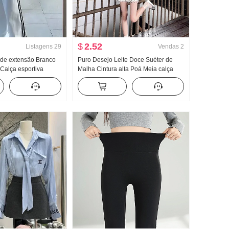
$
2.52
Listagens
29
Vendas
2
 de extensão Branco
Puro Desejo Leite Doce Suéter de
Calça esportiva
Malha Cintura alta Poá Meia calça
vera e outono Novo
Saia curta Para pessoas baixas Han
o Casual Arrastar no
Departamento Dopamina Beleza
incrível Vestir Pegue Um conjunto
completo