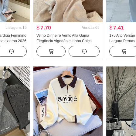
$
7.70
$
7.41
Listagens
15
Vendas
65
ardigã Feminino
Velho Dinheiro Vento Alta Gama
175 Alto Versão
so externo 2026
Elegância Algodão e Linho Calça
Largura Pernas 
io do outono
casual Feminino Primavera Verão
Feminino Prima
r De Malha
2026 Novo Solto Efeito emagrecedor
Versátil Listrad
Leve e fino Calças retas
chão Calças