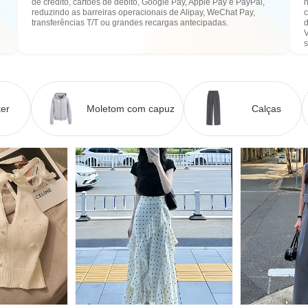
de crédito, cartões de débito, Google Pay, Apple Pay e PayPal,
n
e
reduzindo as barreiras operacionais de Alipay, WeChat Pay,
transferências T/T ou grandes recargas antecipadas.
er
Moletom com capuz
Calças