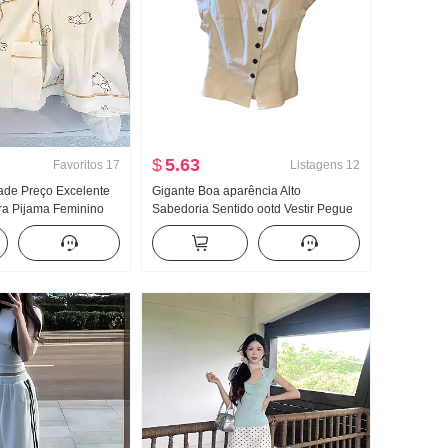
$
5.63
Favoritos
17
Listagens
12
ade Preço Excelente
Gigante Boa aparência Alto
ra Pijama Feminino
Sabedoria Sentido ootd Vestir Pegue
lgodão Manga longa
Um conjunto completo 2026 Novo
olo Roupas para
Irregular Jeans Saia Mulher Verão
Transmissão ao vivo
Conjunto