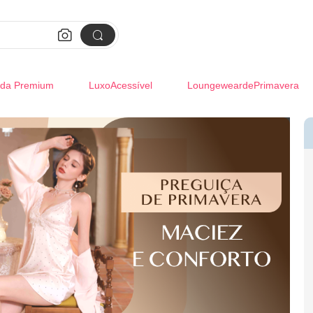


da Premium
LuxoAcessível
LoungeweardePrimavera