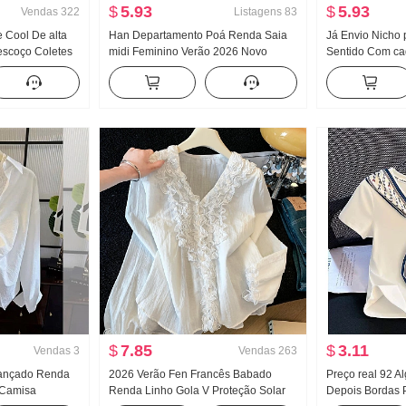
$
5.93
$
5.93
Vendas
322
Listagens
83
 Cool De alta
Han Departamento Poá Renda Saia
Já Envio Nicho
escoço Coletes
midi Feminino Verão 2026 Novo
Sentido Com ca
xterno Dentro
Cintura alta Ajustado A palavra Para
Regata Colete C
ase Garota
pessoas baixas Design Sentido
Sentido Largura
a que caia Top
Guarda-chuva Saia
Conjunto
$
7.85
$
3.11
Vendas
3
Vendas
263
vançado Renda
2026 Verão Fen Francês Babado
Preço real 92 A
 Camisa
Renda Linho Gola V Proteção Solar
Depois Bordas 