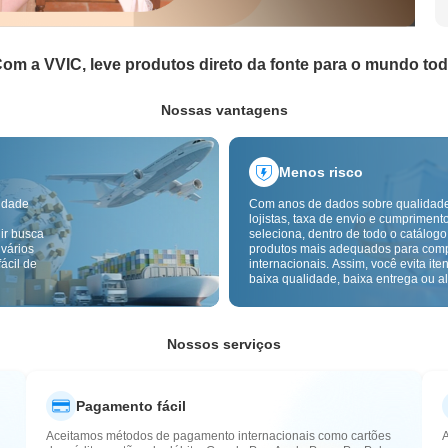
om a VVIC, leve produtos direto da fonte para o mundo to
Nossas vantagens
Menos risco
idade
Com anos de dados sobre qualidad
lojistas, taxa de envio e cumpriment
ir busca
seleciona, dentro de todo o catálogo
 vários
produtos mais adequados para com
ácil de
internacionais. Assim, você evita ite
baixa qualidade, baixa entrega ou alt
com um fornecimento mais confiável
inspeção de qualidade transfronteiri
etiquetas de origem reduzem ainda 
riscos de qualidade, alfândega e pó
Nossos serviços
Pagamento fácil
Aceitamos métodos de pagamento internacionais como cartões