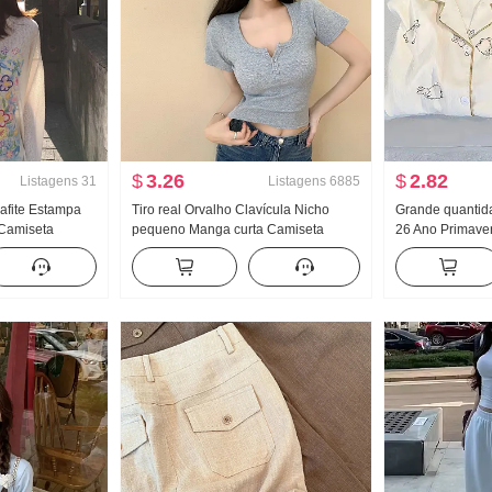
$
3.26
$
2.82
Listagens
31
Listagens
6885
afite Estampa
Tiro real Orvalho Clavícula Nicho
Grande quantid
Camiseta
pequeno Manga curta Camiseta
26 Ano Primave
r Feminino
Feminino Verão Garota estilosa
Novo Nuvens A
lto Descontraído
Apertado Novo Botão Design Sentido
Pequeno Gola P
la redonda Top
Modelo Curto Top
casa Conjunto 
Alto Produtos