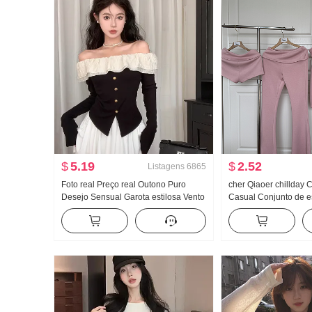
$
5.19
$
2.52
Listagens
6865
Foto real Preço real Outono Puro
cher Qiaoer chillday
Desejo Sensual Garota estilosa Vento
Casual Conjunto de e
Francês Ombro caído Manga longa
Feminino Primavera 
Camiseta Feminino Babados Cintura
Casaco Calça boca de
ajustada Top
de três peças