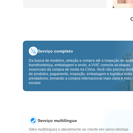
C
Serviço completo
Da busca de modelos, seleção e compra até a inspeção de qual
transfronteiriça, embalagem e envio, a VVIC conecta as etapas
essenciais da compra de moda na China. Você não precisa divid
de produtos, pagamento, inspeção, embalagem e logística entre
prestadores, tornando a compra internacional mais clara e mais f
escalar.
Serviço multilíngue
Sites multilíngues e atendimento ao cliente em vários idiomas