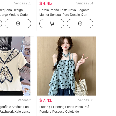
$
4.45
Vendas
251
Vendas
254
 pequeno Design
Coreia Portão Leste Novo Elegante
darço Modelo Curto
Mulher Sensual Puro Desejo Xian
intura alta Fluida
Corpo Lado Departamento Fivela
 Pernas Calça casual
Manga curta Malha Camiseta Top
$
7.41
Vendas
2
Vendas
38
lgodão 8 Amônia Lun
Fada Qi Fluttering Férias Vento Poá
Patchwork Xale Lenço
Pendure Pescoço Colete de