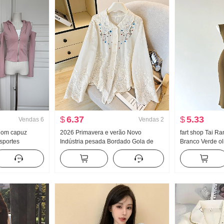
$
6.37
$
5.33
Vendas
6
Vendas
2
 Com capuz
2026 Primavera e verão Novo
fart shop Tai R
sportes
Indústria pesada Bordado Gola de
Branco Verde ol
Ombro de Fora
Boneca Camisa feminino Francês
Ombro Pit Artigo
 sino Conjunto
Retrô Proteção Solar Cardigã
Primavera e ver