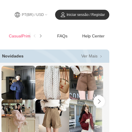
PT(BR) / USD
Iniciar sessão / Registar
CasualPrimavera-Verão
FAQs
Help Center
Ver Mais
Novidades
