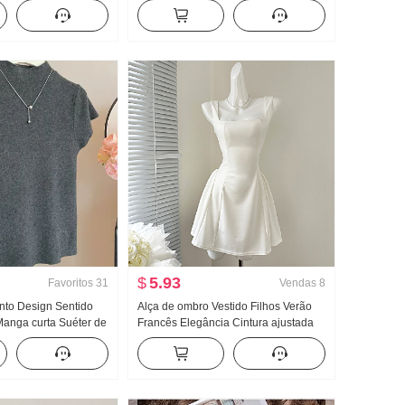
o Gola V Manga curta
suspensórios 2026 Verão Dopamina
ino
Bolo Pompón Camisa de boneca Top
$
5.93
Favoritos
31
Vendas
8
to Design Sentido
Alça de ombro Vestido Filhos Verão
Manga curta Suéter de
Francês Elegância Cintura ajustada
 Outono 2024 Novo
Efeito emagrecedor Saia regata Saia
til Ajustado Efeito
curta
op