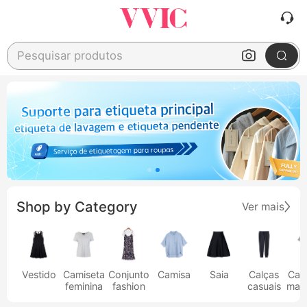
Pesquisar produtos
Shop by Category
Ver mais
Vestido
Camiseta
Conjunto
Camisa
Saia
Calças
Cam
feminina
fashion
casuais
masc