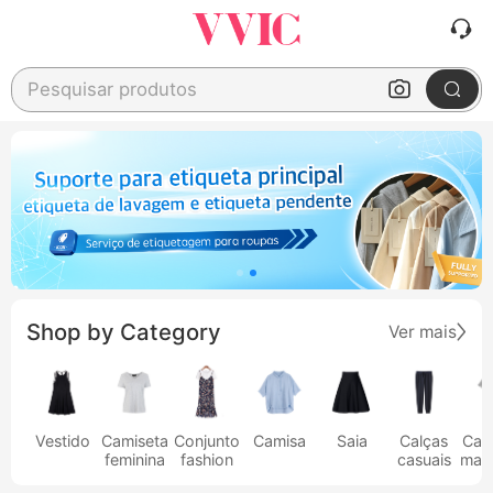
Pesquisar produtos
Shop by Category
Ver mais
Vestido
Camiseta
Conjunto
Camisa
Saia
Calças
Cam
feminina
fashion
casuais
masc