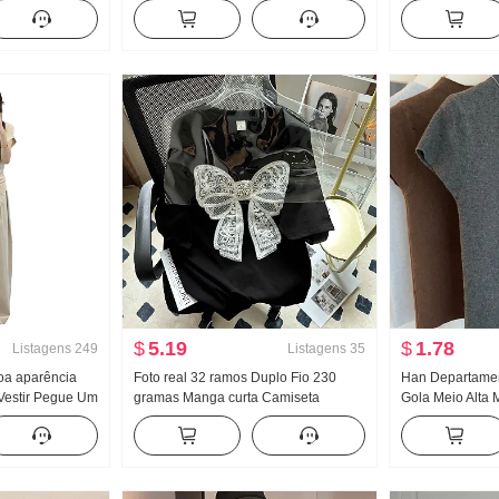
eminina Solto
feminino Solto Conjunto de duas
de seda Ajustad
cima
peças Doce Fresco
Camiseta Femin
$
5.19
$
1.78
Listagens
249
Listagens
35
oa aparência
Foto real 32 ramos Duplo Fio 230
Han Departamen
Vestir Pegue Um
gramas Manga curta Camiseta
Gola Meio Alta 
nga curta
Feminino Verão 2026 Estilo coreano
Malha Feminino
erão Largura
Espinho Bordado Estilo Gola redonda
Cor sólida Versá
a Calças
Top Tamanho grande Mulher
emagrecedor T
ças