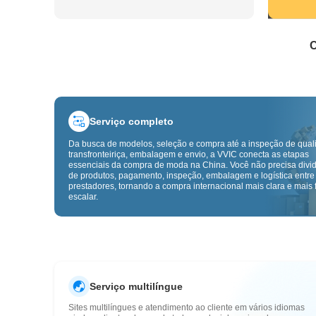
C
Serviço completo
Da busca de modelos, seleção e compra até a inspeção de qual
transfronteiriça, embalagem e envio, a VVIC conecta as etapas
essenciais da compra de moda na China. Você não precisa divid
de produtos, pagamento, inspeção, embalagem e logística entre
prestadores, tornando a compra internacional mais clara e mais f
escalar.
Serviço multilíngue
Sites multilíngues e atendimento ao cliente em vários idiomas