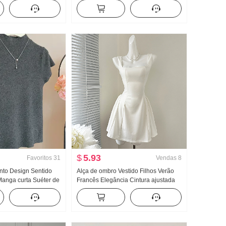
o Gola V Manga curta
suspensórios 2026 Verão Dopamina
ino
Bolo Pompón Camisa de boneca Top
$
5.93
Favoritos
31
Vendas
8
to Design Sentido
Alça de ombro Vestido Filhos Verão
Manga curta Suéter de
Francês Elegância Cintura ajustada
 Outono 2024 Novo
Efeito emagrecedor Saia regata Saia
til Ajustado Efeito
curta
op