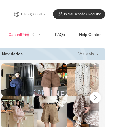
PT(BR) / USD
Iniciar sessão / Registar
CasualPrimavera-Verão
FAQs
Help Center
Ver Mais
Novidades
