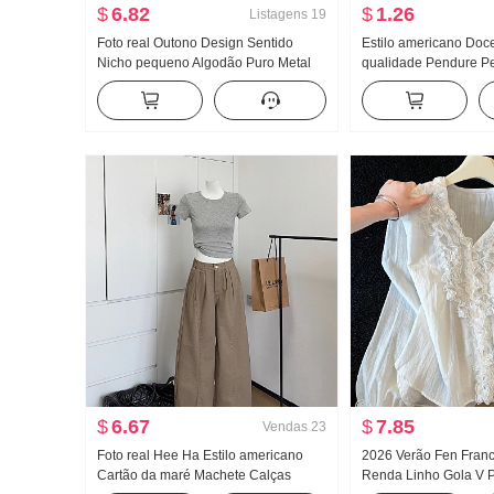
$
6.82
$
1.26
Listagens
19
Foto real Outono Design Sentido
Estilo americano Doce
Nicho pequeno Algodão Puro Metal
qualidade Pendure P
Decoração Cintura ajustada Efeito
feminino Verão Uso e
emagrecedor Solto Manga longa
Pegue Camiseta de b
Camisa Top feminino
estilosa Malha Tomar
$
6.67
$
7.85
Vendas
23
Foto real Hee Ha Estilo americano
2026 Verão Fen Fran
Cartão da maré Machete Calças
Renda Linho Gola V P