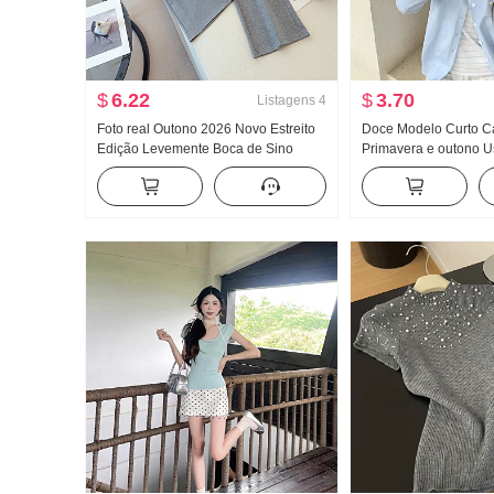
$
6.22
$
3.70
Listagens
4
Foto real Outono 2026 Novo Estreito
Doce Modelo Curto C
Edição Levemente Boca de Sino
Primavera e outono U
Mulher com calças de pernas largas
Novo Fora Pegue Iníc
Fluida Sentido Reto Ioga Casual
chic Este ano Popula
Esporte Guarda Calças Filhos
Casaco