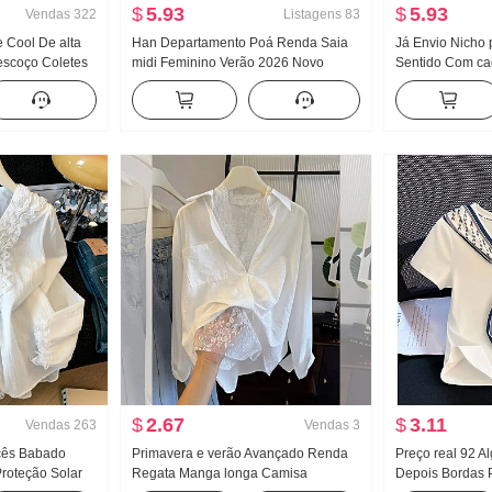
$
5.93
$
5.93
Vendas
322
Listagens
83
 Cool De alta
Han Departamento Poá Renda Saia
Já Envio Nicho
escoço Coletes
midi Feminino Verão 2026 Novo
Sentido Com ca
xterno Dentro
Cintura alta Ajustado A palavra Para
Regata Colete C
ase Garota
pessoas baixas Design Sentido
Sentido Largura
a que caia Top
Guarda-chuva Saia
Conjunto
$
2.67
$
3.11
Vendas
263
Vendas
3
cês Babado
Primavera e verão Avançado Renda
Preço real 92 A
roteção Solar
Regata Manga longa Camisa
Depois Bordas 