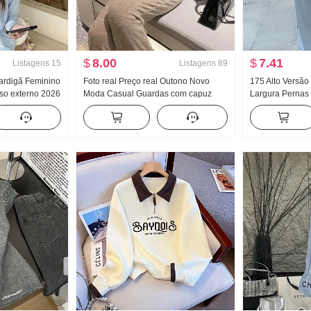
$
8.00
$
7.41
Listagens
15
Listagens
89
ardigã Feminino
Foto real Preço real Outono Novo
175 Alto Versão
so externo 2026
Moda Casual Guardas com capuz
Largura Pernas 
io do outono
Guarda Calças Efeito emagrecedor
Feminino Prima
r De Malha
Conjunto Conjunto de esportes
Versátil Listrad
Feminino Estilo
chão Calças