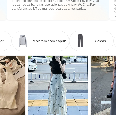
de crédito, cartões de débito, Google Pay, Apple Pay e PayPal,
n
e
reduzindo as barreiras operacionais de Alipay, WeChat Pay,
transferências T/T ou grandes recargas antecipadas.
er
Moletom com capuz
Calças