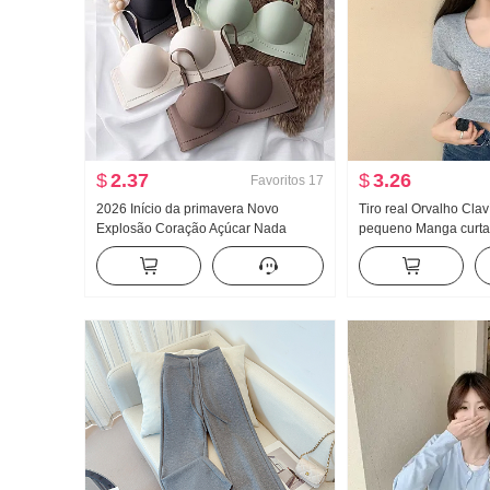
$
2.37
$
3.26
Favoritos
17
2026 Início da primavera Novo
Tiro real Orvalho Clav
Explosão Coração Açúcar Nada
pequeno Manga curta
Marcas Dentro Faixa de roupa Peito
Feminino Verão Garota
Almofadas Efeito emagrecedor
Apertado Novo Botão 
Coletes feminino
Modelo Curto Top