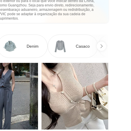
o exterior ou para o local que você indicar dentro da China,
como Guangzhou. Seja para envio direto, redirecionamento,
desembaraço aduaneiro, armazenagem ou redistribuição, a
VVIC pode se adaptar à organização da sua cadeia de
suprimentos.
Denim
Casaco
Ve