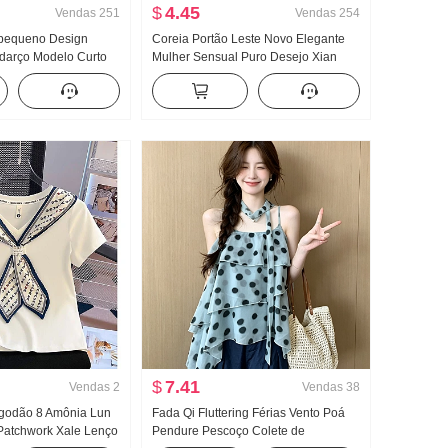
$
4.45
Vendas
251
Vendas
254
 pequeno Design
Coreia Portão Leste Novo Elegante
darço Modelo Curto
Mulher Sensual Puro Desejo Xian
intura alta Fluida
Corpo Lado Departamento Fivela
 Pernas Calça casual
Manga curta Malha Camiseta Top
$
7.41
Vendas
2
Vendas
38
lgodão 8 Amônia Lun
Fada Qi Fluttering Férias Vento Poá
Patchwork Xale Lenço
Pendure Pescoço Colete de