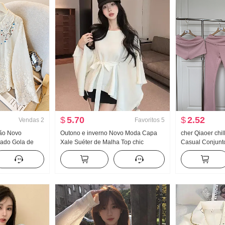
$
5.70
$
2.52
Vendas
2
Favoritos
5
rão Novo
Outono e inverno Novo Moda Capa
cher Qiaoer chi
dado Gola de
Xale Suéter de Malha Top chic
Casual Conjunt
ino Francês
Relaxamento Sentido Ambiente
Feminino Prima
 Cardigã
Sentido Reunião Uso externo Casaco
Casaco Calça b
de camisola
de três peças