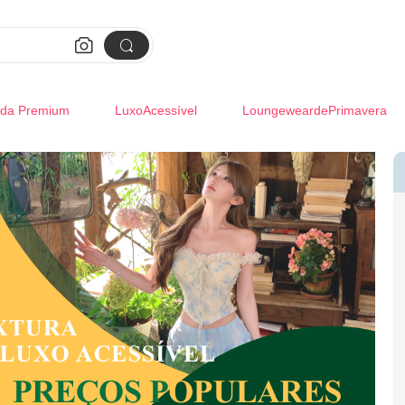


da Premium
LuxoAcessível
LoungeweardePrimavera