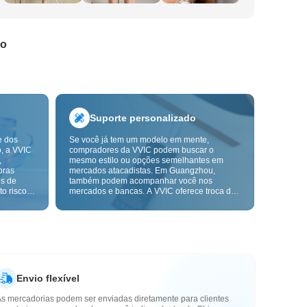
do
Suporte personalizado
e dos
Se você já tem um modelo em mente,
o, a VVIC
compradores da VVIC podem buscar o
,
mesmo estilo ou opções semelhantes em
pras
mercados atacadistas. Em Guangzhou,
ns de
também podem acompanhar você nos
o risco,
mercados e bancas. A VVIC oferece troca de
. A
etiquetas e embalagens, e em breve terá
ça e as
OEM por imagem ou amostra, para tornar
mais
suas compras mais controláveis e alinhadas
s-venda.
ao ritmo do seu negócio.
Envio flexível
As mercadorias podem ser enviadas diretamente para clientes