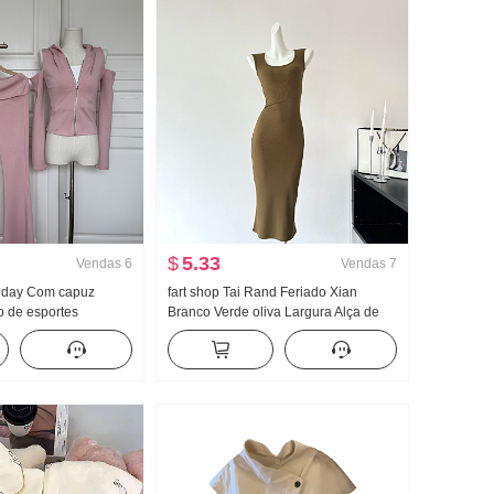
$
5.33
Vendas
6
Vendas
7
llday Com capuz
fart shop Tai Rand Feriado Xian
o de esportes
Branco Verde oliva Largura Alça de
vera Ombro de Fora
Ombro Pit Artigo Vestido feminino
oca de sino Conjunto
Primavera e verão Vestido longo