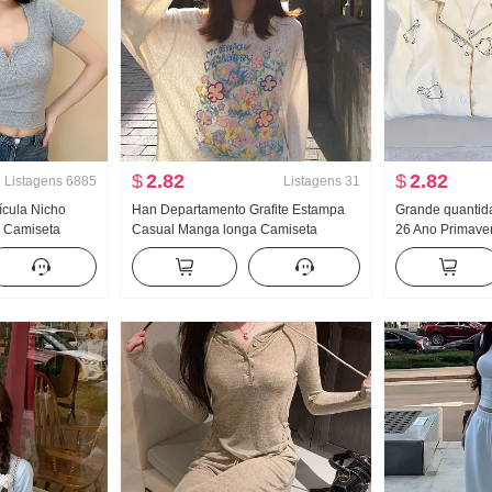
$
2.82
$
2.82
Listagens
6885
Listagens
31
ícula Nicho
Han Departamento Grafite Estampa
Grande quantid
 Camiseta
Casual Manga longa Camiseta
26 Ano Primave
 estilosa
Proteção Solar Suéter Feminino
Novo Nuvens A
Design Sentido
Primavera e verão Solto Descontraído
Pequeno Gola P
Vento frio Sentido Gola redonda Top
casa Conjunto 
Alto Produtos