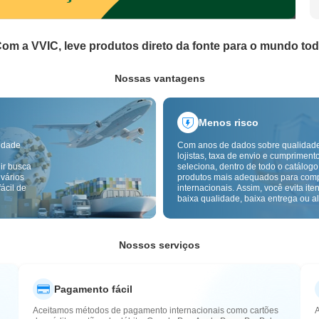
om a VVIC, leve produtos direto da fonte para o mundo to
Nossas vantagens
Menos risco
idade
Com anos de dados sobre qualidad
lojistas, taxa de envio e cumpriment
ir busca
seleciona, dentro de todo o catálogo
 vários
produtos mais adequados para com
ácil de
internacionais. Assim, você evita ite
baixa qualidade, baixa entrega ou alt
com um fornecimento mais confiável
inspeção de qualidade transfronteiri
etiquetas de origem reduzem ainda 
riscos de qualidade, alfândega e pó
Nossos serviços
Pagamento fácil
Aceitamos métodos de pagamento internacionais como cartões