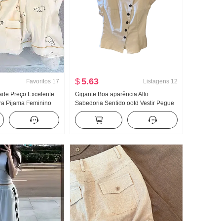
$
5.63
Favoritos
17
Listagens
12
ade Preço Excelente
Gigante Boa aparência Alto
ra Pijama Feminino
Sabedoria Sentido ootd Vestir Pegue
lgodão Manga longa
Um conjunto completo 2026 Novo
olo Roupas para
Irregular Jeans Saia Mulher Verão
Transmissão ao vivo
Conjunto