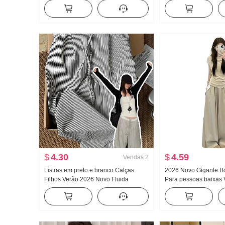
jeans Solto Largura Pernas Casual
Camisa Manga longa f
Calças
Design Sentido Para 
$
4.30
$
4.59
Vendas
2
Listras em preto e branco Calças
2026 Novo Gigante B
Filhos Verão 2026 Novo Fluida
Para pessoas baixas 
Pingente Sentido Velho Dinheiro
conjunto completo Ma
Vento Calças Para pessoas baixas
Camiseta Feminino V
Descontraído Vento Calças de perna
Comprimento da pern
larga
Conjunto de duas pe