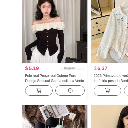
$
5.19
$
6.37
Listagens
6865
Foto real Preço real Outono Puro
2026 Primavera e ve
Desejo Sensual Garota estilosa Vento
Indústria pesada Bor
Francês Ombro caído Manga longa
Boneca Camisa femin
Camiseta Feminino Babados Cintura
Retrô Proteção Solar
ajustada Top