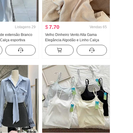
$
7.70
Listagens
29
Vendas
65
 de extensão Branco
Velho Dinheiro Vento Alta Gama
Calça esportiva
Elegância Algodão e Linho Calça
vera e outono Novo
casual Feminino Primavera Verão
o Casual Arrastar no
2026 Novo Solto Efeito emagrecedor
Leve e fino Calças retas