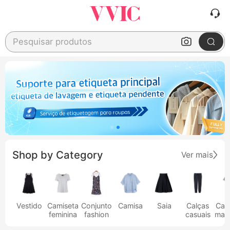
Pesquisar produtos
Shop by Category
Ver mais
Vestido
Camiseta
Conjunto
Camisa
Saia
Calças
Cam
feminina
fashion
casuais
masc