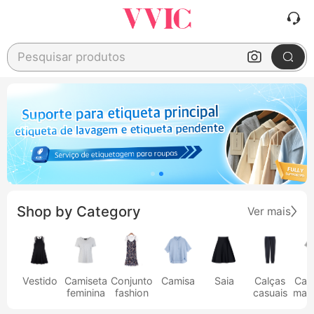
Pesquisar produtos
Shop by Category
Ver mais
Vestido
Camiseta
Conjunto
Camisa
Saia
Calças
Cam
feminina
fashion
casuais
masc