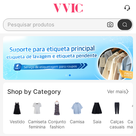
Pesquisar produtos
Shop by Category
Ver mais
Vestido
Camiseta
Conjunto
Camisa
Saia
Calças
Cam
feminina
fashion
casuais
masc