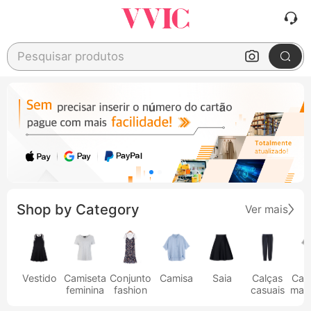
Pesquisar produtos
Shop by Category
Ver mais
Vestido
Camiseta
Conjunto
Camisa
Saia
Calças
Cam
feminina
fashion
casuais
masc