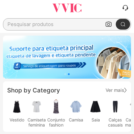
Pesquisar produtos
Shop by Category
Ver mais
Vestido
Camiseta
Conjunto
Camisa
Saia
Calças
Cam
feminina
fashion
casuais
masc