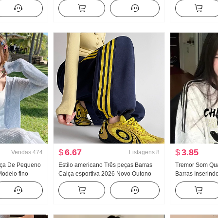
til Saia midi
Feminino 2025 Início da primavera
2026 Novo Ajust
Cintura alta A
Novo Modelo fino Bordado Solto Com
emagrecedor Ci
capuz Top
Picante Vento M
$
6.67
$
3.85
Vendas
474
Listagens
8
lça De Pequeno
Estilo americano Três peças Barras
Tremor Som Qua
odelo fino
Calça esportiva 2026 Novo Outono
Barras Inserin
eno Xale Gelo
Cintura alta Largura Pernas Elástico
G. Algodão Puro
olar Casaco Top
na barra Calça casual Guarda Calças
Contrastantes 
Calça cargo
Novo Manga cur