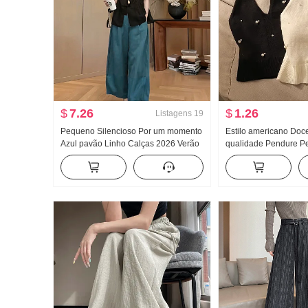
$
7.26
$
1.26
Listagens
19
Pequeno Silencioso Por um momento
Estilo americano Doce
Azul pavão Linho Calças 2026 Verão
qualidade Pendure P
Novo Versátil Solto Calça casual Top
feminino Verão Uso e
Pegue Camiseta de b
estilosa Malha Tomar