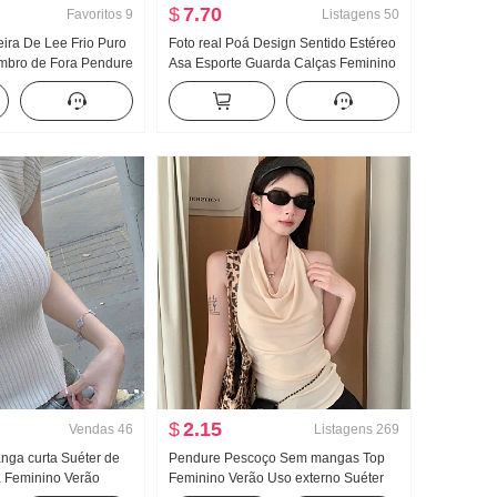
$
7.70
Favoritos
9
Listagens
50
ira De Lee Frio Puro
Foto real Poá Design Sentido Estéreo
mbro de Fora Pendure
Asa Esporte Guarda Calças Feminino
longa Solto Top de
Novo Luz A. Vento Solto Reto Efeito
o Reto Meia calça
emagrecedor Calça casual
a
$
2.15
Vendas
46
Listagens
269
nga curta Suéter de
Pendure Pescoço Sem mangas Top
 Feminino Verão
Feminino Verão Uso externo Suéter