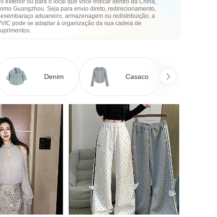
o exterior ou para o local que você indicar dentro da China,
como Guangzhou. Seja para envio direto, redirecionamento,
desembaraço aduaneiro, armazenagem ou redistribuição, a
VVIC pode se adaptar à organização da sua cadeia de
suprimentos.
Denim
Casaco
Ve