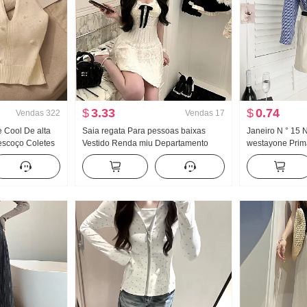
$
3.33
$
0.74
Vendas
322
Vendas
17
 Cool De alta
Saia regata Para pessoas baixas
Janeiro N ° 15 
escoço Coletes
Vestido Renda miu Departamento
westayone Pri
xterno Dentro
Kochi Vestir Pegue Milhares de ouro
feminino Desig
ase Garota
Xiaoyang Saia
Departamento C
a que caia Top
Camisa