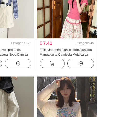
$
7.41
Listagens
175
Listagens
45
Novos produtos
Estilo Japonês Elasticidade Ajustado
mavera Novo Camisa
Manga curta Camiseta Meia calça
n Sentido Han
Conjunto de saia Verão Estilo
ommuting Versátil
Japonês Floral Saia Média Falso
duas peças Top Conjunto de duas
peças