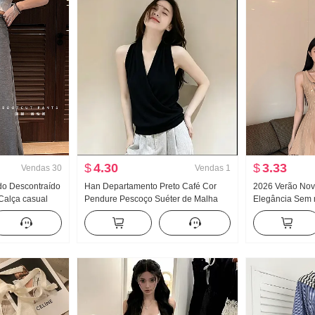
$
4.30
$
3.33
Vendas
30
Vendas
1
ido Descontraído
Han Departamento Preto Café Cor
2026 Verão Novo
Calça casual
Pendure Pescoço Suéter de Malha
Elegância Sem 
 Verão Solto
Colete feminino 2026 Verão Novo
emagrecedor Aju
ças Calças de
Sem mangas Chic Top Cor sólida
Chanel pequeno
mprida
Efeito emagrecedor