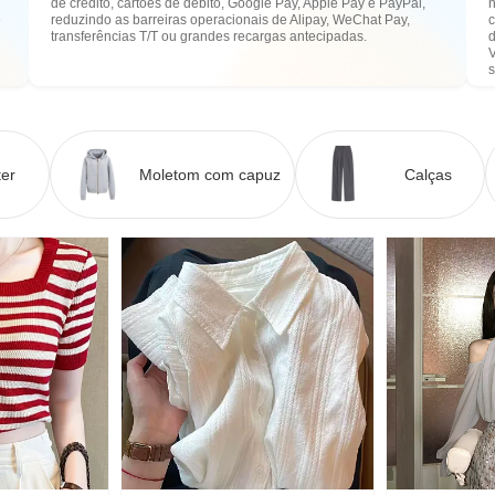
de crédito, cartões de débito, Google Pay, Apple Pay e PayPal,
n
e
reduzindo as barreiras operacionais de Alipay, WeChat Pay,
transferências T/T ou grandes recargas antecipadas.
er
Moletom com capuz
Calças