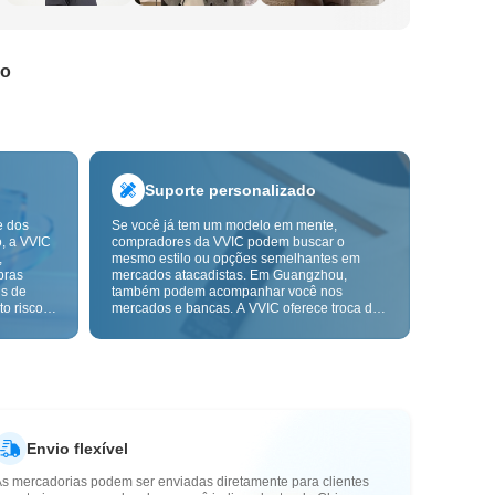
do
Suporte personalizado
e dos
Se você já tem um modelo em mente,
o, a VVIC
compradores da VVIC podem buscar o
,
mesmo estilo ou opções semelhantes em
pras
mercados atacadistas. Em Guangzhou,
ns de
também podem acompanhar você nos
o risco,
mercados e bancas. A VVIC oferece troca de
. A
etiquetas e embalagens, e em breve terá
ça e as
OEM por imagem ou amostra, para tornar
mais
suas compras mais controláveis e alinhadas
s-venda.
ao ritmo do seu negócio.
Envio flexível
As mercadorias podem ser enviadas diretamente para clientes