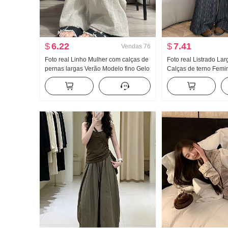
$
6.22
$
7.41
Vendas
76
Foto real Linho Mulher com calças de
Foto real Listrado La
pernas largas Verão Modelo fino Gelo
Calças de terno Femi
Seda Fluida Sentido Algodão e Linho
Primavera e outono Cin
Para pessoas baixas Casual Calças
emagrecedor Versátil 
retas Descontraído Calça comprida
Arrastar no chão Reto