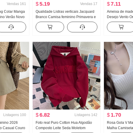
$
5.19
$
7.11
Vendas
161
Vendas
17
ng Colar Manga
Qualidade Listras verticais Jacquard
Ameixa de made
ino Verão Novo
Branco Camisa feminino Primavera e
Desejo Vento O
Gelo Seda
verão Solto Sentido Solto Elegância
Pescoço Manga 
ado Efeito
Versátil Manga longa Camisa
chiffon Feminin
Curto Top
Proteção Solar Top
Conjunto de sai
$
6.82
$
1.70
Listagens
100
Listagens
142
inino 2026
Foto real Puro Cotton Hua Algodão
Rosa Gola V Ma
vo Casual Couro
Composto Leite Seda Moletom
Malha Camiseta