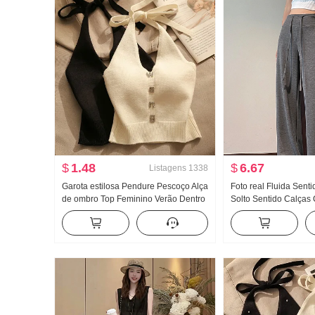
$
1.48
$
6.67
Listagens
1338
Garota estilosa Pendure Pescoço Alça
Foto real Fluida Sent
de ombro Top Feminino Verão Dentro
Solto Sentido Calças 
Pegue Uso externo Beleza Dorso
Calças retas Feminino
Ajustado Design Sentido Ombro de
Arrastar no chão Cal
Fora Modelo Curto Malha Regata
perna larga Calça co