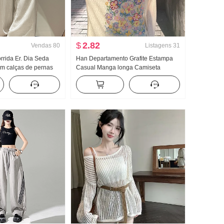
$
2.82
Vendas
80
Listagens
31
rrida Er. Dia Seda
Han Departamento Grafite Estampa
om calças de pernas
Casual Manga longa Camiseta
delo fino Solto
Proteção Solar Suéter Feminino
entido Proteção Solar
Primavera e verão Solto Descontraído
o e Linho Calças
Vento frio Sentido Gola redonda Top