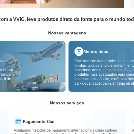
om a VVIC, leve produtos direto da fonte para o mundo to
Nossas vantagens
Menos risco
idade
Com anos de dados sobre qualidad
lojistas, taxa de envio e cumpriment
ir busca
seleciona, dentro de todo o catálogo
 vários
produtos mais adequados para com
ácil de
internacionais. Assim, você evita ite
baixa qualidade, baixa entrega ou alt
com um fornecimento mais confiável
inspeção de qualidade transfronteiri
etiquetas de origem reduzem ainda 
riscos de qualidade, alfândega e pó
Nossos serviços
Pagamento fácil
Aceitamos métodos de pagamento internacionais como cartões