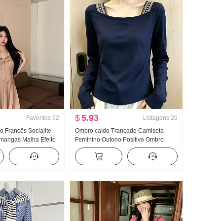
$
5.93
Favoritos
52
Listagens
20
 Francês Socialite
Ombro caído Trançado Camiseta
mangas Malha Efeito
Feminino Outono Positivo Ombro
stado Laço Estilo
Ajustado Único Bonita Gigante Boa
 Vestido feminino
aparência Dentro Pegue Manga
longa Top Camiseta de base