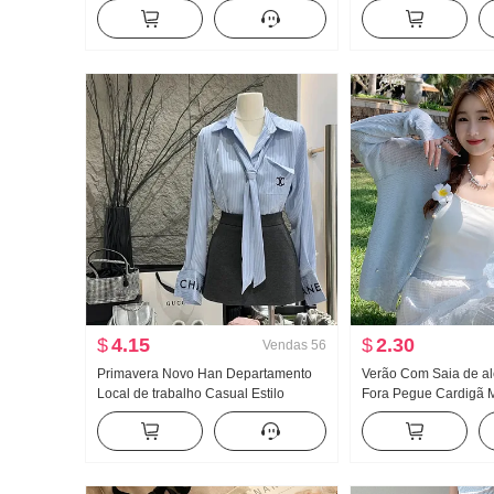
Proteção Solar Ar condicionado
Vestido de calça Versá
Camisa Top Com Saia de alça
Pele de PU Saia curta 
Pequeno Xale Jaqueta curta
palavra Saia-calça
$
4.15
$
2.30
Vendas
56
Primavera Novo Han Departamento
Verão Com Saia de a
Local de trabalho Casual Estilo
Fora Pegue Cardigã M
Conjunto Feminino Elegância
Mulher de tricô Pequ
Listrado Camisa Cintura alta Saia
Seda Tule Proteção S
midi Conjunto de duas peças