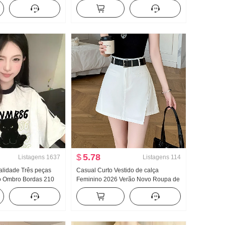
ado Efeito
de Malha Regata 2026 Novo Costas
ntura ajustada Doce e
Abertas Cintura ajustada Alça de
odelo Curto Top
ombro Design Sentido Nicho
pequeno
$
5.78
Listagens
1637
Listagens
114
lidade Três peças
Casual Curto Vestido de calça
do Ombro Bordas 210
Feminino 2026 Verão Novo Roupa de
 Solto Cores
trabalho Vestido de calça Cintura alta
Top 2025 Primavera
Largura Pernas Calça tipo bota Uso
ta Feminino
externo Curto Saia-calça Feminino