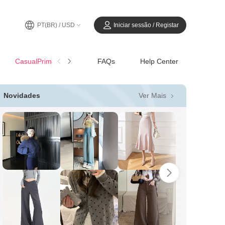
PT(BR) / USD
Iniciar sessão / Registar
CasualPrimavera-Verão
FAQs
Help Center
Ver Mais
Novidades
