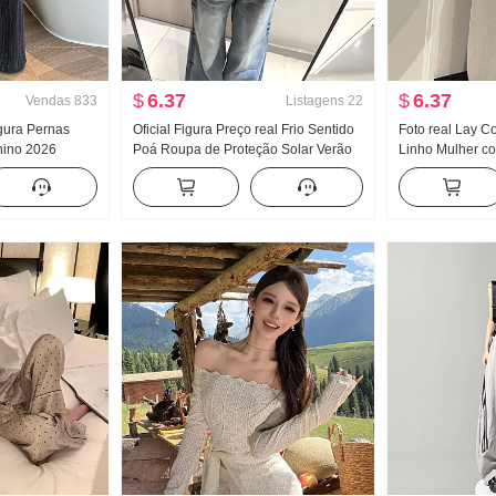
$
6.37
$
6.37
Vendas
833
Listagens
22
rgura Pernas
Oficial Figura Preço real Frio Sentido
Foto real Lay Co
nino 2026
Poá Roupa de Proteção Solar Verão
Linho Mulher c
tura alta Efeito
2026 Novo Han Departamento
largas Verão Mo
Fluida Sentido
Ajustado Vestir Pegue Modelo fino
Casual Fluida S
 Calça casual
Respirável Casaco
Machete Algodã