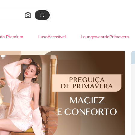


da Premium
LuxoAcessível
LoungeweardePrimavera