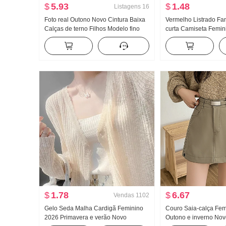
$
5.93
$
1.48
Listagens
16
Foto real Outono Novo Cintura Baixa
Vermelho Listrado Fa
Calças de terno Filhos Modelo fino
curta Camiseta Femin
Solto Fluida Pingente Sentido bf
Cores Contrastantes 
Descontraído Casual Levemente
Suéter de Malha Ajust
Boca de Sino Calças de perna larga
emagrecedor Modelo 
$
1.78
$
6.67
Vendas
1102
Gelo Seda Malha Cardigã Feminino
Couro Saia-calça Fem
2026 Primavera e verão Novo
Outono e inverno No