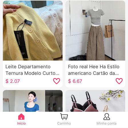
Leite Departamento
Foto real Hee Ha Estilo
Ternura Modelo Curto
americano Cartão da
Malha Cardigã Feminino
maré Machete Calças
$
2.07
$
6.67
Primavera e outono
jeans Solto Largura
Elegância Dentro Pegue
Pernas Casual Calças
Casaco de camisola
Versátil Redução da
idade Mostarda
Amarelo Top
Início
Carrinho
Minha conta