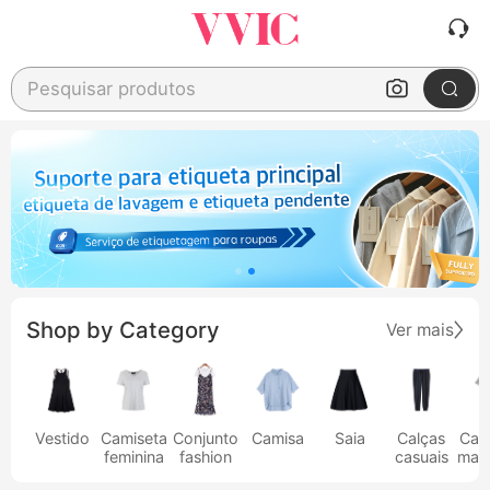
Pesquisar produtos
Shop by Category
Ver mais
Vestido
Camiseta
Conjunto
Camisa
Saia
Calças
Cam
feminina
fashion
casuais
masc