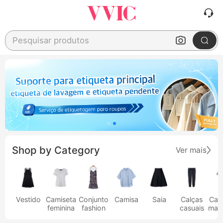
Pesquisar produtos
Shop by Category
Ver mais
Vestido
Camiseta
Conjunto
Camisa
Saia
Calças
Cam
feminina
fashion
casuais
masc