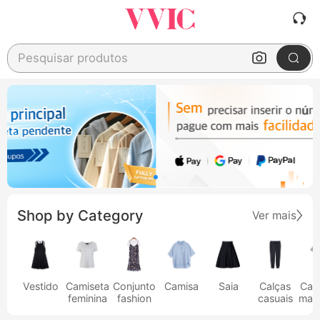
Pesquisar produtos
Shop by Category
Ver mais
Vestido
Camiseta
Conjunto
Camisa
Saia
Calças
Cam
feminina
fashion
casuais
masc