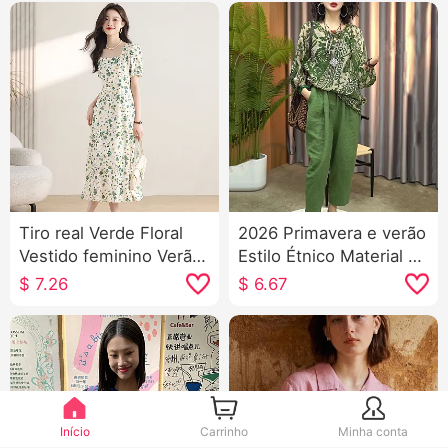
Tiro real Verde Floral
2026 Primavera e verão
Vestido feminino Verão
Estilo Étnico Material de
Novo Para pessoas
Algodão Conjunto
$
7.26
$
6.67
baixas Efeito
Feminino Retrô
emagrecedor Elegância
Estampa Top Calças
Fang Colar A palavra
Harem Gás estrangeiro
Chiffon Fada Saia
Camiseta Camisa
pequena Efeito
emagrecedor
Início
Carrinho
Minha conta